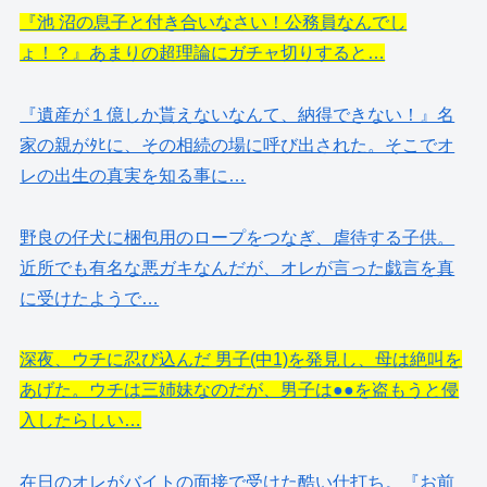
『池 沼の息子と付き合いなさい！公務員なんでし
ょ！？』あまりの超理論にガチャ切りすると…
『遺産が１億しか貰えないなんて、納得できない！』名
家の親がﾀﾋに、その相続の場に呼び出された。そこでオ
レの出生の真実を知る事に…
野良の仔犬に梱包用のロープをつなぎ、虐待する子供。
近所でも有名な悪ガキなんだが、オレが言った戯言を真
に受けたようで…
深夜、ウチに忍び込んだ 男子(中1)を発見し、母は絶叫を
あげた。ウチは三姉妹なのだが、男子は●●を盗もうと侵
入したらしい…
在日のオレがバイトの面接で受けた酷い仕打ち。『お前