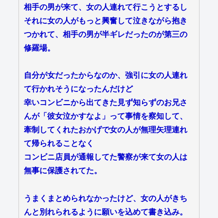
相手の男が来て、女の人連れて行こうとするし
それに女の人がもっと興奮して泣きながら抱き
つかれて、相手の男が半ギレだったのが第三の
修羅場。
自分が女だったからなのか、強引に女の人連れ
て行かれそうになったんだけど
幸いコンビニから出てきた見ず知らずのお兄さ
んが「彼女泣かすなよ」って事情を察知して、
牽制してくれたおかげで女の人が無理矢理連れ
て帰られることなく
コンビニ店員が通報してた警察が来て女の人は
無事に保護されてた。
うまくまとめられなかったけど、女の人がきち
んと別れられるように願いを込めて書き込み。