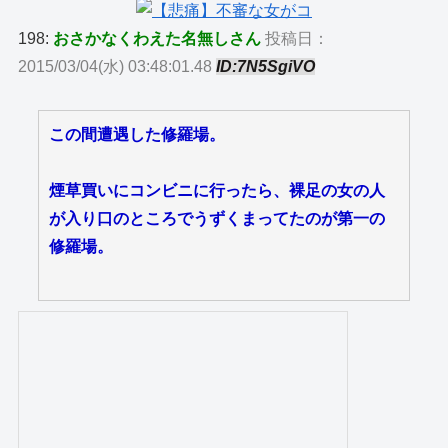
198:
おさかなくわえた名無しさん
投稿日：
2015/03/04(水) 03:48:01.48
ID:7N5SgiVO
この間遭遇した修羅場。
煙草買いにコンビニに行ったら、裸足の女の人
が入り口のところでうずくまってたのが第一の
修羅場。