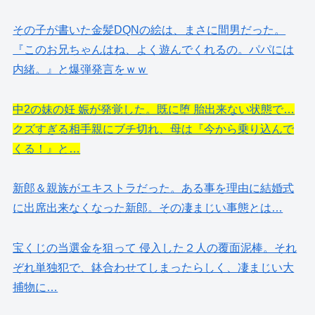
その子が書いた金髪DQNの絵は、まさに間男だった。
『このお兄ちゃんはね、よく遊んでくれるの。パパには
内緒。』と爆弾発言をｗｗ
中2の妹の妊 娠が発覚した。既に堕 胎出来ない状態で…
クズすぎる相手親にブチ切れ、母は『今から乗り込んで
くる！』と…
新郎＆親族がエキストラだった。ある事を理由に結婚式
に出席出来なくなった新郎。その凄まじい事態とは…
宝くじの当選金を狙って 侵入した２人の覆面泥棒。それ
ぞれ単独犯で、鉢合わせてしまったらしく、凄まじい大
捕物に…