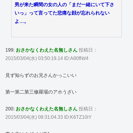
男が来た瞬間の女の人の「まだ一緒にいて下さ
いっ」って言ってた悲痛な顔が忘れられない
よ…。
199:
おさかなくわえた名無しさん
投稿日：
2015/03/04(水) 03:50:19.14 ID:A80fNt/4
見ず知らずのお兄さんかっこいい
第一第二第三修羅場のアホうざい
200:
おさかなくわえた名無しさん
投稿日：
2015/03/04(水) 08:31:04.33 ID:K6TZ10iY