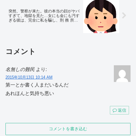
突然、警察が来た。彼の本当の顔がヤバ
すぎて、地獄を見た…女にも金にも汚す
ぎる彼は、完全に私を騙し、刑 務 所行
きに…
コメント
名無しの難民
より:
2015年10月13日 10:14 AM
第一とか書く人まだいるんだ
あれほんと気持ち悪い
返信
コメントを書き込む