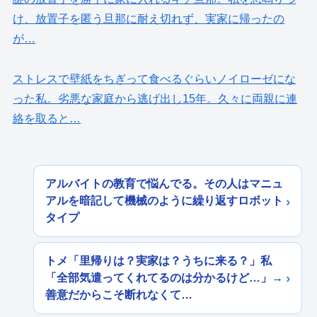
け、放置子を匿う旦那に耐え切れず、実家に帰ったの
が…
ストレスで壁紙をちぎって食べるぐらいノイローゼにな
った私。劣悪な家庭から逃げ出し15年。久々に両親に連
絡を取ると…
アルバイトの教育で悩んでる。その人はマニュ
アルを暗記して機械のように繰り返すロボット
タイプ
トメ「里帰りは？実家は？うちに来る？」私
「全部気遣ってくれてるのは分かるけど…」→
善意だからこそ断れなくて…