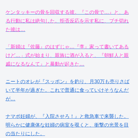
ケンタッキーの骨を回収する彼。『この骨で…』と、あ
る行動に私は絶句した。拒否反応を示す私に、ブチ切れ
た彼は…
「新婦は『佐藤』のはずじゃ…『李』家って書いてある
けど…」式が始まり、親族に酒が入ると、『朝鮮人と親
戚になるなんて』と暴動が起きた…
ニートのオレが『スッポン』を釣り、月30万も売りさば
いて半年が過ぎた。これで普通に食っていけそうなんだ
が…
ナマポ妊婦が、『入院させろ！』と救急車で来襲した。
明らかに健康体な妊婦の病室を覗くと、衝撃の光景を目
の当たりにした。