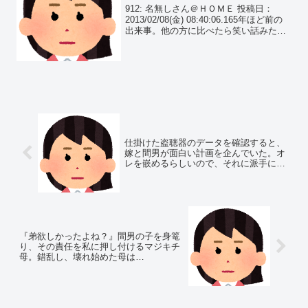
た…
912: 名無しさん＠ＨＯＭＥ 投稿日：
2013/02/08(金) 08:40:06.165年ほど前の
出来事。他の方に比べたら笑い話みたい
なものなので、お茶受け程度に。ちなみ
に下の話なので苦手な方はスルーを。
仕掛けた盗聴器のデータを確認すると、
嫁と間男が面白い計画を企んでいた。オ
レを嵌めるらしいので、それに派手に乗
っかろうと思っているｗ
『弟欲しかったよね？』間男の子を身篭
り、その責任を私に押し付けるマジキチ
母。錯乱し、壊れ始めた母は…