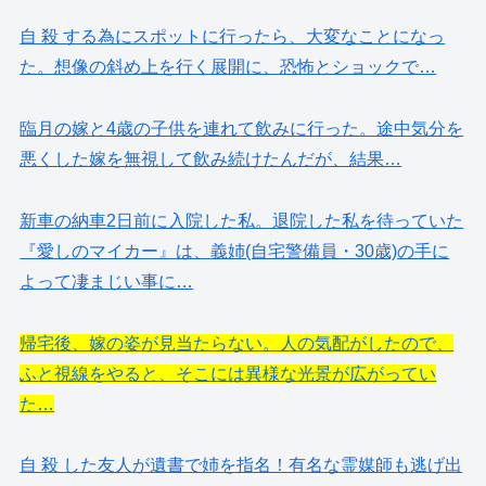
自 殺 する為にスポットに行ったら、大変なことになっ
た。想像の斜め上を行く展開に、恐怖とショックで…
臨月の嫁と4歳の子供を連れて飲みに行った。途中気分を
悪くした嫁を無視して飲み続けたんだが、結果…
新車の納車2日前に入院した私。退院した私を待っていた
『愛しのマイカー』は、義姉(自宅警備員・30歳)の手に
よって凄まじい事に…
帰宅後、嫁の姿が見当たらない。人の気配がしたので、
ふと視線をやると、そこには異様な光景が広がってい
た…
自 殺 した友人が遺書で姉を指名！有名な霊媒師も逃げ出