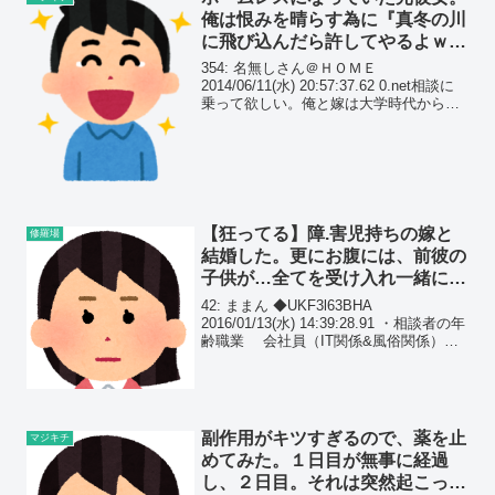
俺は恨みを晴らす為に『真冬の川
に飛び込んだら許してやるよｗ』
と脅すと…
354: 名無しさん＠ＨＯＭＥ
2014/06/11(水) 20:57:37.62 0.net相談に
乗って欲しい。俺と嫁は大学時代から付
き合っていたんだけれど
【狂ってる】障.害児持ちの嫁と
修羅場
結婚した。更にお腹には、前彼の
子供が…全てを受け入れ一緒にな
ったのに、嫁はオレを裏切った。
42: ままん ◆UKF3l63BHA
2016/01/13(水) 14:39:28.91 ・相談者の年
齢職業 会社員（IT関係&風俗関係）
（39） ・嫁の年齢職業 専業主婦
（25） ・婚姻期間 1年 ・子供の人
数、 小1（...
副作用がキツすぎるので、薬を止
マジキチ
めてみた。１日目が無事に経過
し、２日目。それは突然起こっ