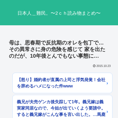
日本人＿難民。〜2ｃｈ読み物まとめ〜
母は、思春期で反抗期のオレを包丁で…
その異常さに身の危険を感じて 家を出た
のだが、10年後とんでもない事態に…
2015.10.23
【怒り】婚約者が直属の上司と浮気発覚！会社
を辞めるハメになった件www
義兄が夫売ゲンカ後失踪して1年。義兄嫁は義
実家同居なので、今姑が出ていくよう要請中。
すると義兄嫁がこんな事を言い出した。…馬鹿