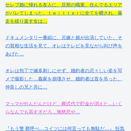
セレブ婚に憧れる友人に、旦那の職業、住んでるエリア
がバレてしまった。ｔｗｉｔｔｅｒに全てを晒され、暴
走を繰り返す女は…
ドキュメンタリー番組に、元嫁と娘が出演していた。そ
の貧相な生活を見て、オレはテレビを見ながら叫び声を
あげた…
オレは包丁で滅多刺しにせず、婚約者の忌々しい姿を写
メで撮影した…義家を崩壊させ、婚約者は首を吊った。
仲良しの兄と共に…
マッマがﾀﾋんだんだけど、葬式代で貯金が消えた…いく
らなんでも高すぎだろ…無慈悲や…
『もう警 察呼べ…コイツには何言っても無駄だ…』 狂気