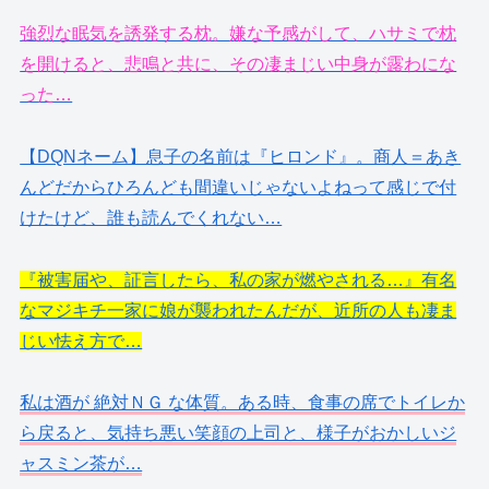
強烈な眠気を誘発する枕。嫌な予感がして、ハサミで枕
を開けると、悲鳴と共に、その凄まじい中身が露わにな
った…
【DQNネーム】息子の名前は『ヒロンド』。商人＝あき
んどだからひろんども間違いじゃないよねって感じで付
けたけど、誰も読んでくれない…
『被害届や、証言したら、私の家が燃やされる…』有名
なマジキチ一家に娘が襲われたんだが、近所の人も凄ま
じい怯え方で…
私は酒が 絶対ＮＧ な体質。ある時、食事の席でトイレか
ら戻ると、気持ち悪い笑顔の上司と、様子がおかしいジ
ャスミン茶が…