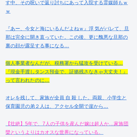
す中、その呪いで返り討ちにあって入院する霊媒師もｗ
ｗ
『あー、今女と海にいるんだよねｗ』浮 気がバレて、旦
那は完全に開き直っていた。この後、更に醜悪な旦那の
裏の顔が露呈する事になる…
個人事業者なんだが、税務署から猛攻を受けている…
『現金手渡しタンス預金で、証拠残さなきゃ大丈夫！』
って言われたのに…
オレを残して、家族が全員 自 殺 した。両親、小学生と
保育園児の弟２人は、アクセル全開で崖から…
【壮絶】5年で、7人の子供を産んだ嫁は超人か…家族団
欒というよりはカオスな世界になっている。