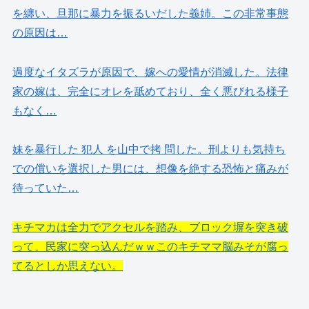
を纏い、旦那に暴力を振るいだした義姉。この非常事態
の原因は…
過度なイタズラが原因で、嫁への愛情が消滅した。法律
家の嫁は、完全にオレを舐めており、全く悪びれる様子
もなく…
妹を暴行した 犯人 を山中で拷 問した。刑よりも気持ち
での償いを選択した男には、想像を絶する恐怖と痛みが
待っていた…
キチマカは全力でアクセルを踏み、ブロック塀を突き破
って、民家に突っ込んだｗｗこのキチママ脳みそが腐っ
てるとしか思えない。