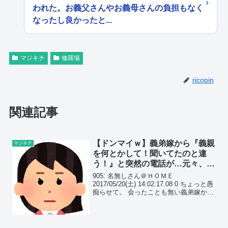
われた。お義父さんやお義母さんの負担もなく
なったし良かったと...
マジキチ
修羅場
ricopin
関連記事
【ドンマイｗ】義弟嫁から『義親
マジキチ
を何とかして！聞いてたのと違
う！』と突然の電話が…元々、義
弟は愛玩子でマザコン、旦那は搾
905: 名無しさん＠ＨＯＭＥ
取扱いだったのに…
2017/05/20(土) 14:02:17.08 0 ちょっと愚
痴らせて。 会ったことも無い義弟嫁から
電話来て泣かれた。 私は長男嫁、夫は二
人兄弟。 私、夫、義弟アラフォー、義
弟嫁二十代。 夫は搾取子扱いで...