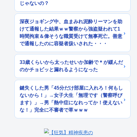
じゃないの？
深夜ジョギング中、血まみれ泥酔リーマンを助
けて通報した結果ｗｗ警察から強盗疑われて1
時間拘束＆偉そうな職質受けて無事死亡。善意
で通報したのに容疑者扱いされた・・・
33歳くらいから太ったせいか加齢で＊が緩んだ
のかチョビッと漏れるようになった
鍵失くした男「45分だけ部屋に入れろ！何もし
ないから！」→女子大生「無理です（警察呼び
ます）」→男「熱中症になれってか！使えない
な！」完全に不審者で草ｗｗｗ