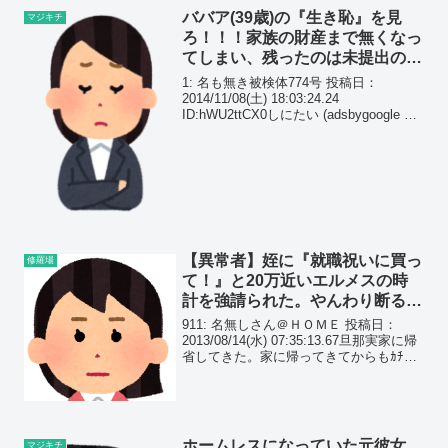
ババア(39歳)の『生き恥』を見
マジキチ
ろ！！！家族の財産まで無くなっ
てしまい、残ったのは未提出の離
婚届のみ。その悲劇の結末は…
1: 名も無き被検体774号 投稿日：
2014/11/08(土) 18:03:24.24
ID:hWU2ttCX0しにたい (adsbygoogle =
window.adsbygoogle || []).push({});2: 名も
無き被...
【異常者】姪に『就職祝いに買っ
修羅場
て！』と20万近いエルメスの時
計を強請られた。やんわり断る
と、義弟嫁にブチ切れられたんだ
911: 名無しさん＠ＨＯＭＥ 投稿日：
が…
2013/08/14(水) 07:35:13.67旦那実家に帰
省してきた。家に帰ってきてからもｶﾁﾑｶ
が治まらない。旦那の姪っ子のＡちゃん
が就職内定したと聞いたので「それはお
めでとう、今度お祝いしなく...
ホームレスになっていた元彼女。
マジキチ