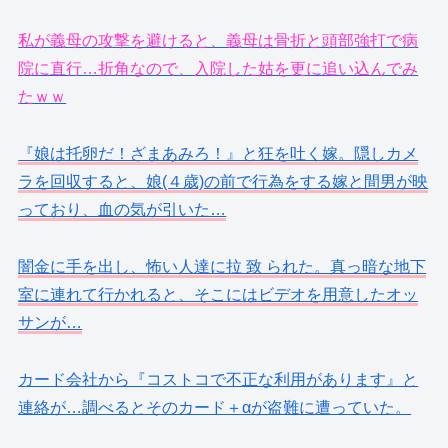
私が義母の攻撃を避けると、義母は骨折と頭部強打で病
院に直行…折角なので、入院した姑を更に追い込んでみ
たｗｗ
『娘は托卵だ！ざまあみろ！』と狂を吐く嫁。隠しカメ
ラを回収すると、娘(４歳)の前で行為をする嫁と間男が映
っており、血の気が引いた…
闇金に手を出し、怖い人達に拉 致 られた。真っ暗な地下
室に連れて行かれると、そこにはビデオを用意したオッ
サンが…
カード会社から『コストコで不正な利用があります』と
連絡が…調べるとそのカード＋αが盗難に遭っていた。