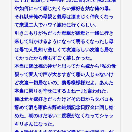
に！｣と結婚して半年経つのに言われた俺の立場
や如何にって感じたくらい嫁好き姑な俺の母。
それ以来俺の母親と義母は凄まじく仲良くなっ
て来週二人でハワイ旅行に行くらしい。
引きこもりがちだった母親が嫁母と一緒に行き
来して出かけるようになって明るくなったし母
は母で人見知り激しくて友達らしい友達も居な
くかったから俺もすごく嬉しかった。
本当に嫁は福の神だと思ってたら嫁から｢私の母
親って変人で声が大きすぎて悪い人じゃないけ
ど友達一切居ないの。義母様様様だよ。あんた
本当に周りを幸せにするよねー｣と言われた。
俺は元々嫁好きだったけどその日からタバコも
辞めて酒も家飲み辞め結婚記念日貯金に回し始
めた。朝のけだるい二度寝がなくなってシャッ
キリさんになった。