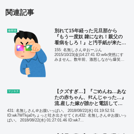
関連記事
別れて15年経った元旦那から
修羅場
『もう一度奴 隷になれ！親父の
看病をしろ！』と汚手紙が来た。
私は思わずガッツポーズｗｗｗ
155: 名無しさん＠おーぷん
2015/10/23(金)14:27:41 ID:w4x突然にす
みません。数年前、激怒しながら爆笑し
た。それから、涙を流しながらガッツポ
ーズをした。
【クズすぎ…】『ごめんね…あな
マジキチ
たの赤ちゃん、ﾀﾋんじゃった…』
流.産した嫁が誰かと電話して
た。後日、弁護士を連れて帰宅す
431: 名無しさん＠お腹いっぱい。 2018/08/22(水) 01:19:52.51
ると…
ID:wk7WTkja0ちょっと吐き出させてくれ432: 名無しさん＠お腹いっ
ぱい。 2018/08/22(水) 01:27:01.46 ID:wk7...