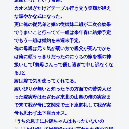
遠縁だったという奇跡。
カオス過ぎたけどテーブル行き交う笑顔が絶え
な賑やかな式になった。
更に俺の従兄弟と嫁の従姉妹二組が二次会効果
でうまいこと行ってて一組は来年春に結婚予定
でもう一組は婚約を来週末予定。
俺の母親は元々気が弱い方で親父が死んでから
は俺に頼りっきりだったのにうちの嫁を福の神
扱いして｢義母さんって優し過ぎて申し訳なくな
る｣と
嫁は嫁で気を使ってくれてる。
嫁いびりが無いと知ったその方面での苦労人だ
った嫁実母はわざわざ東北の山奥の俺の実家ま
で来て我が母に玄関先で土下座御礼して我が実
母も思わず土下座カオス。
｢うちの息子にお嫁ちゃんはもったいないの