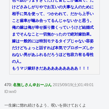
色々話がうますぎてだけど皆どこか偏屈で、だ
けどさみしがりやでお互いの大事な人のために
相手に気を使って、つかわれて、だから上手い
こと歯車が噛み合ってるんじゃないかと思う。
俺の嫁は俺が幸せ振り撒くっていうけど結婚式
までそんなこと一切無かったので絶対嫁効果。
嫁は一般的には特別モテるタイプじゃない容姿
だけどちょっと話すれば本気でプロポーズしか
ねない男があふれるだろうほど包容力有る母性
の人。
もうマジ嫁好きだあああああああああ！！！
470:
名無しさん＠おーぷん
2015/09/19(土)01:49:01
ID:wx0
一生嫁に惚れ続けるよう、呪いを掛けておくよ