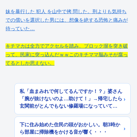
妹を暴行した 犯人 を山中で拷 問した。刑よりも気持ち
での償いを選択した男には、想像を絶する恐怖と痛みが
待っていた…
キチマカは全力でアクセルを踏み、ブロック塀を突き破
って、民家に突っ込んだｗｗこのキチママ脳みそが腐っ
てるとしか思えない。
私「血まみれで何してるんですか！？」婆さん
「腕が抜けないのよ…助けて！」→帰宅したら
玄関前がとんでもない修羅場になっていて…
下に住み始めた住民の頭がおかしい。朝3時か
ら部屋に掃除機をかける音が響く・・・