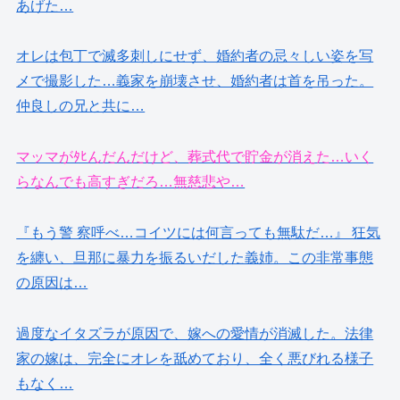
あげた…
オレは包丁で滅多刺しにせず、婚約者の忌々しい姿を写
メで撮影した…義家を崩壊させ、婚約者は首を吊った。
仲良しの兄と共に…
マッマがﾀﾋんだんだけど、葬式代で貯金が消えた…いく
らなんでも高すぎだろ…無慈悲や…
『もう警 察呼べ…コイツには何言っても無駄だ…』 狂気
を纏い、旦那に暴力を振るいだした義姉。この非常事態
の原因は…
過度なイタズラが原因で、嫁への愛情が消滅した。法律
家の嫁は、完全にオレを舐めており、全く悪びれる様子
もなく…