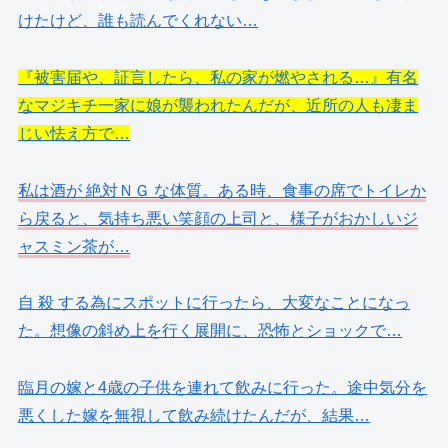
けたけど、誰も読んでくれない…
『被害届や、証言したら、私の家が燃やされる…』有名
なマジキチ一家に娘が襲われたんだが、近所の人も凄ま
じい怯え方で…
私は酒が 絶対ＮＧ な体質。ある時、食事の席でトイレか
ら戻ると、気持ち悪い笑顔の上司と、様子がおかしいジ
ャスミン茶が…
自 殺 する為にスポットに行ったら、大変なことになっ
た。想像の斜め上を行く展開に、恐怖とショックで…
臨月の嫁と4歳の子供を連れて飲みに行った。途中気分を
悪くした嫁を無視して飲み続けたんだが、結果…