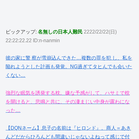
ピックアップ:
名無しの日本人難民
2222/22/22(日)
22:22:22.22 ID:n-nanmin
彼の家に警 察が雪崩込んできた…複数の罪を犯 し、私を
陥れようとした計画も発覚。NG過ぎてタヒんでも会いた
くない…
強烈な眠気を誘発する枕。嫌な予感がして、ハサミで枕
を開けると、悲鳴と共に、その凄まじい中身が露わにな
った…
【DQNネーム】息子の名前は『ヒロンド』。商人＝あき
んどだからひろんども間違いじゃないよねって感じで付