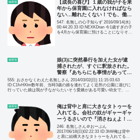
【成長の喜び】１歳の我が子を来
修羅場
年から保育園に入れなければなら
ない…離れたくない！でも、働か
なきゃ…
547: 名無しの心子知らず 2016/09/14(水)
00:44:20.33 ID:NEXKDran 今1歳すぎの子
を4月から保育園に預けることになりそう
(さっき夫と話して決まった) まだ応募し
に行く段階で入園出来るかどうかも分か
らない...
娘(3)に突然暴行を加えた女が逮
修羅場
捕されたが、すぐに釈放された。
警察『あちらにも事情があって可
哀想ですから…』
555: おさかなくわえた名無しさん 2014/03/02(日) 11:15:03.63
ID:C1fvHXlm数年前、当時3歳の娘を連れてよく近所の公園に遊びに
行っていた娘は我が子ながらたいそう愛嬌がある可愛い幼女で、連
れていく度に人が集...
俺は背中と肩に大きなタトゥーを
修羅場
入れてる。会社の奴がギャーギャ
ーうるさいので『消さねぇよ！』
とキツく言ったら…
246: 名無しさん＠おーぷん
2017/06/18(日)02:22:33 ID:3hW俺は背中
と肩に結構大きなタトゥーを入れてるん