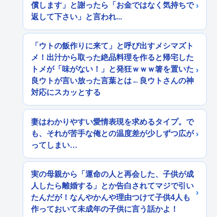
償します」と謝ったら「お金ではなく気持ちで
返して下さい」と言われ...
「ウトの飯作りに来て」と呼び出すメシマズト
メ！出汁から取った絶品料理を作ると帰宅した
トメが「味がない！」と発狂ｗｗｗ箸を置いた
良ウトが言い放った言葉とは←良ウトさんの神
対応にスカッとする
妻はわかりやすい愛情表現を求めるタイプ。で
も、それが苦手な俺との温度差が少しずつ広が
ってしまい…
実の母親から「運命の人と再会した、子供が成
人したら離婚する」とか告白されてマジで引い
たんだが！なんやかんや理由つけて子供4人も
作っておいて未成年の子供に言う話かよ！