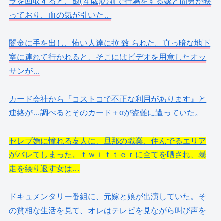
ラを回収すると、娘(４歳)の前で行為をする嫁と間男が映
っており、血の気が引いた…
闇金に手を出し、怖い人達に拉 致 られた。真っ暗な地下
室に連れて行かれると、そこにはビデオを用意したオッ
サンが…
カード会社から『コストコで不正な利用があります』と
連絡が…調べるとそのカード＋αが盗難に遭っていた。
セレブ婚に憧れる友人に、旦那の職業、住んでるエリア
がバレてしまった。ｔｗｉｔｔｅｒに全てを晒され、暴
走を繰り返す女は…
ドキュメンタリー番組に、元嫁と娘が出演していた。そ
の貧相な生活を見て、オレはテレビを見ながら叫び声を