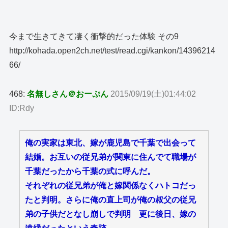
今まで生きてきて凄く衝撃的だった体験 その9
http://kohada.open2ch.net/test/read.cgi/kankon/14396214
66/
468:
名無しさん＠おーぷん
2015/09/19(土)01:44:02
ID:Rdy
俺の実家は東北、嫁が鹿児島で千葉で出会って
結婚。お互いの従兄弟が関東に住んでて職場が
千葉だったから千葉の式に呼んだ。
それぞれの従兄弟が俺と嫁関係なくハトコだっ
たと判明。さらに俺の直上司が俺の叔父の従兄
弟の子供だとなし崩しで判明 更に後日、嫁の