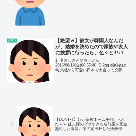
だけどこれに文句を言って来るやつがい
て神経分からん見せびらかしてる訳でも
なく実際１年以上気付いてなかったの
に...
【絶望ｗ】彼女が韓国人なんだ
修羅場
が、結婚を決めたので家族や友人
に挨拶に行ったら、色々とヤバか
った…
1: 名無しさん＠おーぷん
2016/08/19(金)00:55:40 ID:2qq 婚約者は
幼少期から可愛い日本で出会って交際期
間は今年で2年向こうに挨拶しにいったら
義理の両親は歓迎してくれたけど、彼女
の周りの友達が猛反対してくるんだが(...
【DQNﾈｰﾑ】姪が宗教ネームを付けられ
たｗｗ 妹夫婦のダサすぎる名前案を完全
無視した両親。案の定発狂した妹夫婦
は…