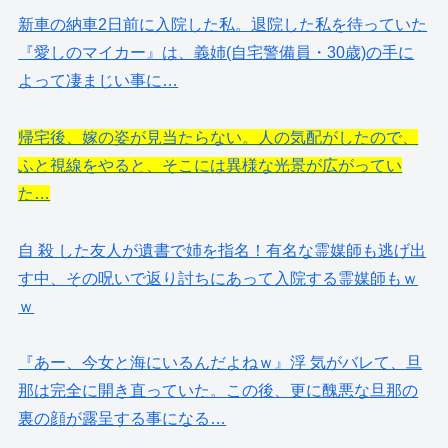
新車の納車2日前に入院した私。退院した私を待っていた
『愛しのマイカー』は、義姉(自宅警備員・30歳)の手に
よって凄まじい事に…
帰宅後、嫁の姿が見当たらない。人の気配がしたので、
ふと視線をやると、そこには異様な光景が広がってい
た…
自 殺 した友人が遺書で姉を指名！有名な霊媒師も逃げ出
す中、その呪いで返り討ちにあって入院する霊媒師もｗ
ｗ
『あー、今女と海にいるんだよねｗ』浮 気がバレて、旦
那は完全に開き直っていた。この後、更に醜悪な旦那の
裏の顔が露呈する事になる…