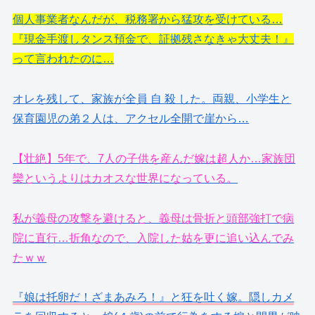
個人事業者なんだが、税務署から猛攻を受けている…
『現金手渡しタンス預金で、証拠残さなきゃ大丈夫！』
って言われたのに…
オレを残して、家族が全員 自 殺 した。両親、小学生と
保育園児の弟２人は、アクセル全開で崖から…
【壮絶】5年で、7人の子供を産んだ嫁は超人か…家族団
欒というよりはカオスな世界になっている。
私が義母の攻撃を避けると、義母は骨折と頭部強打で病
院に直行…折角なので、入院した姑を更に追い込んでみ
たｗｗ
『娘は托卵だ！ざまあみろ！』と狂を吐く嫁。隠しカメ