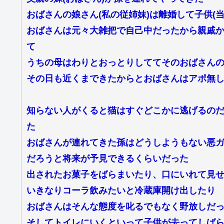
おばさんの娘さん(私の従姉妹)は離婚して子供(
おばさんは元々大雑把で自己中だったから親戚
て
うちの母はわりとおっとりしててそのおばさん
その日も近くまできたからとおばさんはアポ無
知らない人がくると猫はすぐどこかに逃げるの
た
おばさんが連れてきた孫はどうしようもない悪ガ
だろうと将来が予見できるくらいだった
出されたお菓子をばらまいたり、口にいれて見
いきなりコーラ飲みたいと冷蔵庫開け出したり
おばさんはそんな態度を叱るでもなく野放しだ
そしてトイレにいくといって子供が去ってしば