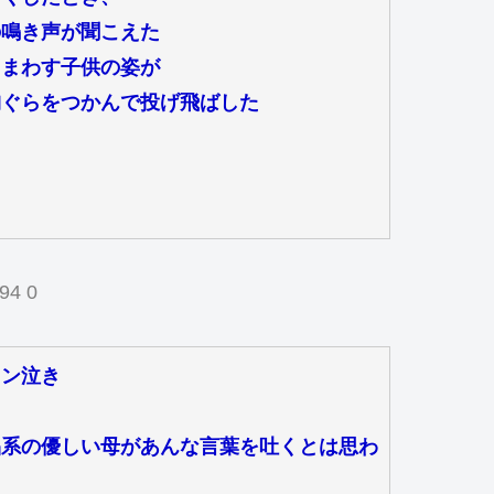
の鳴き声が聞こえた
りまわす子供の姿が
胸ぐらをつかんで投げ飛ばした
！
94 0
ャン泣き
品系の優しい母があんな言葉を吐くとは思わ