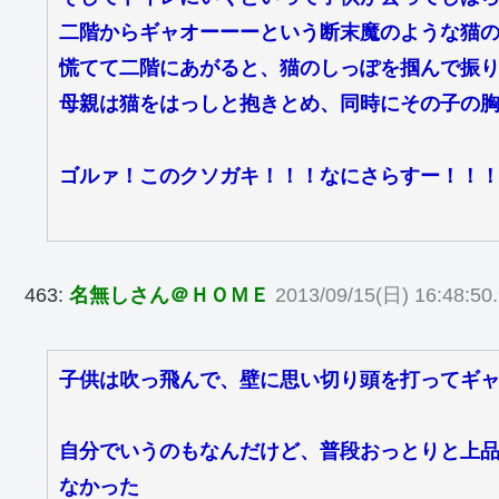
二階からギャオーーーという断末魔のような猫
慌てて二階にあがると、猫のしっぽを掴んで振
母親は猫をはっしと抱きとめ、同時にその子の
ゴルァ！このクソガキ！！！なにさらすー！！
463:
名無しさん＠ＨＯＭＥ
2013/09/15(日) 16:48:50.
子供は吹っ飛んで、壁に思い切り頭を打ってギ
自分でいうのもなんだけど、普段おっとりと上
なかった