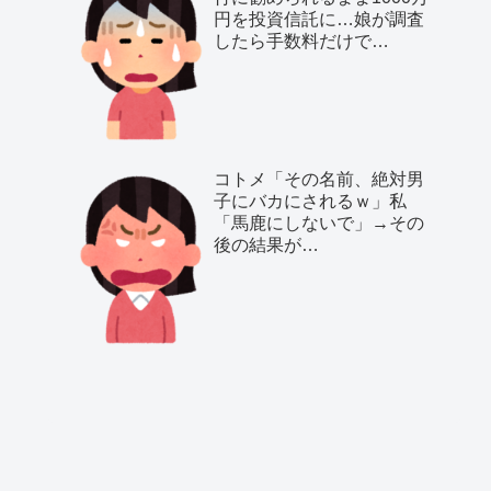
円を投資信託に…娘が調査
したら手数料だけで…
コトメ「その名前、絶対男
子にバカにされるｗ」私
「馬鹿にしないで」→その
後の結果が…