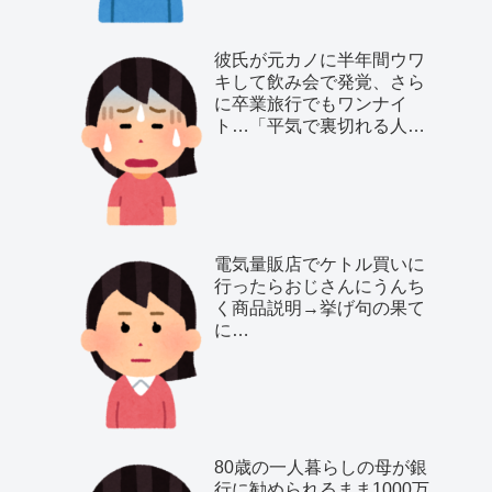
彼氏が元カノに半年間ウワ
キして飲み会で発覚、さら
に卒業旅行でもワンナイ
ト…「平気で裏切れる人種
だ」と気付いた私は…
電気量販店でケトル買いに
行ったらおじさんにうんち
く商品説明→挙げ句の果て
に…
80歳の一人暮らしの母が銀
行に勧められるまま1000万