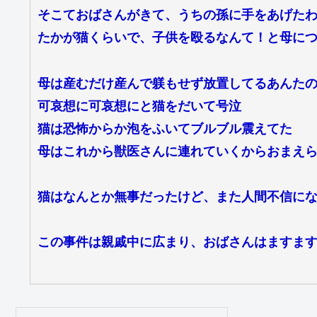
そこておばさんがきて、うちの孫に手をあげた
たかが猫くらいで、子供を殴るなんて！と母に
母は産むだけ産んで躾もせず放置してるあんた
可哀想に可哀想にと猫をだいて号泣
猫は恐怖からか泡をふいてブルブル震えてた
母はこれから獣医さんに連れていくからおまえ
猫はなんとか無事だったけど、また人間不信に
この事件は親戚中に広まり、おばさんはますま