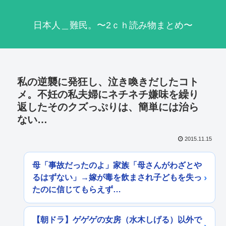
日本人＿難民。〜2ｃｈ読み物まとめ〜
私の逆襲に発狂し、泣き喚きだしたコト
メ。不妊の私夫婦にネチネチ嫌味を繰り
返したそのクズっぷりは、簡単には治ら
ない…
2015.11.15
母「事故だったのよ」家族「母さんがわざとや
るはずない」→嫁が毒を飲まされ子どもを失っ
たのに信じてもらえず…
【朝ドラ】ゲゲゲの女房（水木しげる）以外で