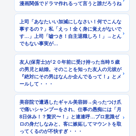
漫画関係でドラマ作れるって言うと誰だろうね
上司「あなたいい加減にしなさい！何でこんな
事するの？」私「えっ！全く身に覚えがないで
す…」上司「嘘つき！自主退職しろ！」→とん
でもない事実が…
友人(保育士)が２０年前に受け持った当時５歳
の男児と結婚。そのことを知った友人の元彼が
『絶対にその男はなんか企んでるって！』とメ
ールして・・・
美容院で遭遇したギャル美容師→尖ったつけ爪
で痛いシャンプーをされ、仕事の愚痴には「月
8日休み！？贅沢〜！」と連連呼…プロ意識ゼ
ロの身だしなみと、客に嫉妬してマウントを取
ってくるのが不快すぎ・・・