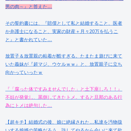
男の肉～』と答えた…
その誓約書には、『賠償として私と結婚すること、医者
か弁護士になること、実家の財産＋月々20万を払うこ
と』と書かれていた…
放置子＆放置親の粘着が酷すぎる。たまたま遊びに来て
いた義妹が『超マジ、ウケルｗｗ』と、放置親子に立ち
向かっていったｗ
『「腐った体ですみませんでした」と土下座しろ！！』
不妊が発覚し、罵倒してきたトメ。すると旦那のある行
為にトメは絶句した…
【超キチ】結婚式の後、娘に絶縁された…私達を汚物扱
いする娘婿の策略だろう。許してやるから会いに来て欲