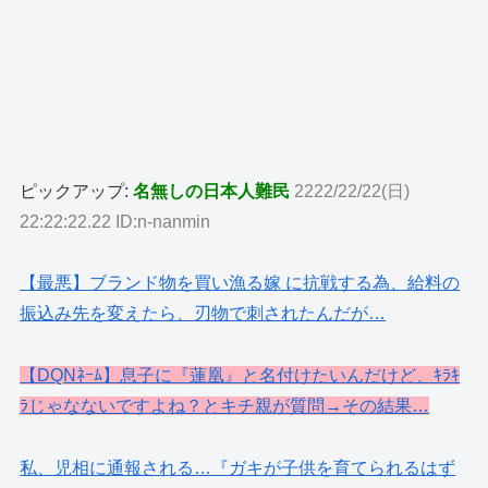
ピックアップ:
名無しの日本人難民
2222/22/22(日)
22:22:22.22 ID:n-nanmin
【最悪】ブランド物を買い漁る嫁 に抗戦する為、給料の
振込み先を変えたら、刃物で刺されたんだが…
【DQNﾈｰﾑ】息子に『蓮凰』と名付けたいんだけど、ｷﾗｷ
ﾗじゃなないですよね？とキチ親が質問→その結果…
私、児相に通報される…『ガキが子供を育てられるはず