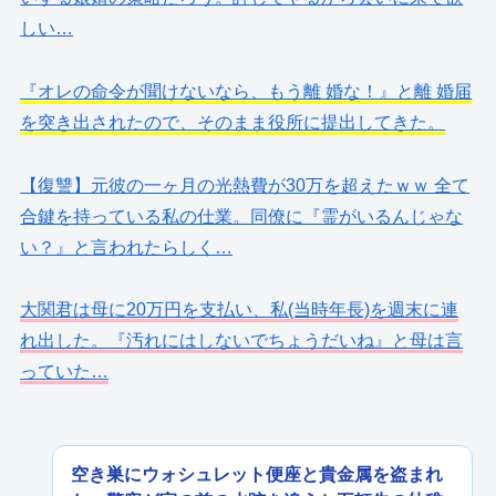
しい…
『オレの命令が聞けないなら、もう離 婚な！』と離 婚届
を突き出されたので、そのまま役所に提出してきた。
【復讐】元彼の一ヶ月の光熱費が30万を超えたｗｗ 全て
合鍵を持っている私の仕業。同僚に『霊がいるんじゃな
い？』と言われたらしく…
大関君は母に20万円を支払い、私(当時年長)を週末に連
れ出した。『汚れにはしないでちょうだいね』と母は言
っていた…
空き巣にウォシュレット便座と貴金属を盗まれ