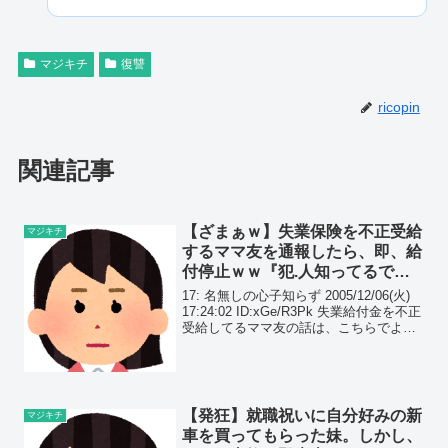
マジキチ
復讐
ricopin
関連記事
【ざまぁｗ】失業保険を不正受給
マジキチ
するママ友を通報したら、即、給
付停止ｗｗ『犯.人知ってるでし
ょ？』って脅されたけど、お前が
17: 名無しの心子知らず 2005/12/06(火)
犯.人じゃんｗｗ
17:24:02 ID:xGe/R3Pk 失業給付金を不正
受給してるママ友の話は、こちらでよろ
しいですか？？ 20: 名無しの心子知らず
2005/12/06(火) 18:13:27 ...
【発狂】就職祝いに自分好みの新
マジキチ
車を買ってもらった妹。しかし、