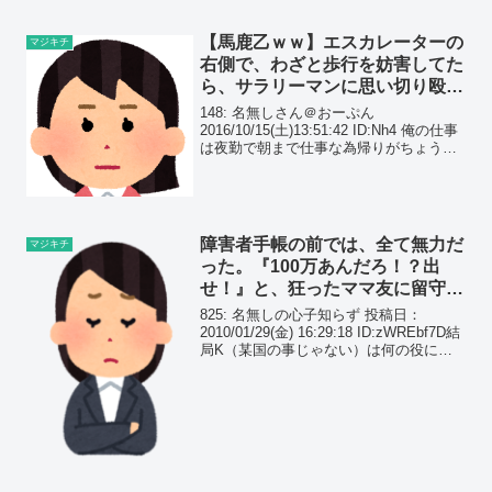
【馬鹿乙ｗｗ】エスカレーターの
マジキチ
右側で、わざと歩行を妨害してた
ら、サラリーマンに思い切り殴ら
れた。そのままオレは羽交い絞め
148: 名無しさん＠おーぷん
にされ…
2016/10/15(土)13:51:42 ID:Nh4 俺の仕事
は夜勤で朝まで仕事な為帰りがちょうど
リーマン連中の出勤と重なっている俺は
仕事が終わって一息ついてのんびりダラ
ダラ帰っているそばを、朝っぱらから...
障害者手帳の前では、全て無力だ
マジキチ
った。『100万あんだろ！？出
せ！』と、狂ったママ友に留守番
中の娘が襲われた…
825: 名無しの心子知らず 投稿日：
2010/01/29(金) 16:29:18 ID:zWREbf7D結
局K（某国の事じゃない）は何の役にも
立たなかったので吐き捨て。フェイクて
んこもりなんで、つじつま合わなかった
らごめんなさい。