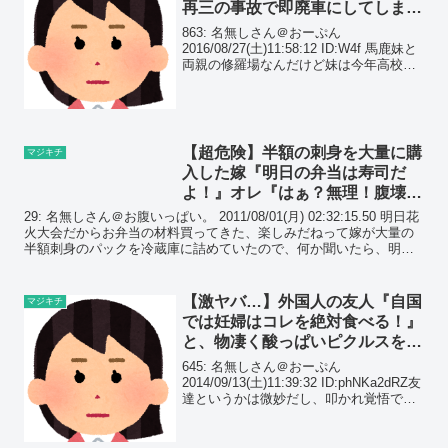
再三の事故で即廃車にしてしまう
と、更にクズっプリを悪化させ
863: 名無しさん＠おーぷん
た…
2016/08/27(土)11:58:12 ID:W4f 馬鹿妹と
両親の修羅場なんだけど妹は今年高校を
卒業、進学は絶望的と言われるような成
績で就職すら危ぶまれ、最悪職業訓練校
にいくしかないかというところだった...
【超危険】半額の刺身を大量に購
マジキチ
入した嫁『明日の弁当は寿司だ
よ！』オレ『はぁ？無理！腹壊
す！』→喚きだして…
29: 名無しさん＠お腹いっぱい。 2011/08/01(月) 02:32:15.50 明日花
火大会だからお弁当の材料買ってきた、楽しみだねって嫁が大量の
半額刺身のパックを冷蔵庫に詰めていたので、何か聞いたら、明日
のお弁当は寿司だと。え？半...
【激ヤバ…】外国人の友人『自国
マジキチ
では妊婦はコレを絶対食べる！』
と、物凄く酸っぱいピクルスを出
してきた。さらに信じられないも
645: 名無しさん＠おーぷん
のを…
2014/09/13(土)11:39:32 ID:phNKa2dRZ友
達というかは微妙だし、叩かれ覚悟で。
上京し、旦那と結婚前からよく行ってい
たイ○ラム国のカレー屋の店長。年も近
くて仲良くしてた。時々「自国a...