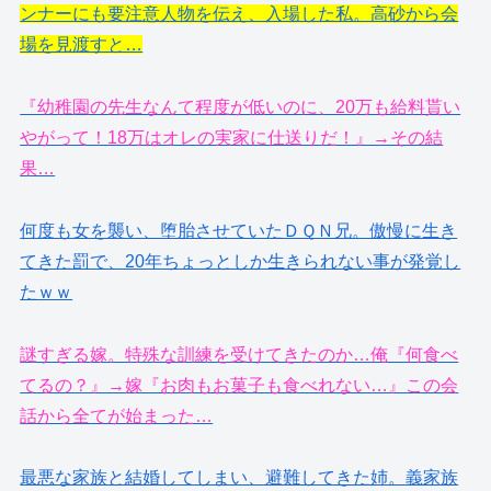
ンナーにも要注意人物を伝え、入場した私。高砂から会
場を見渡すと…
『幼稚園の先生なんて程度が低いのに、20万も給料貰い
やがって！18万はオレの実家に仕送りだ！』→その結
果…
何度も女を襲い、堕胎させていたＤＱＮ兄。傲慢に生き
てきた罰で、20年ちょっとしか生きられない事が発覚し
たｗｗ
謎すぎる嫁。特殊な訓練を受けてきたのか…俺『何食べ
てるの？』→嫁『お肉もお菓子も食べれない…』この会
話から全てが始まった…
最悪な家族と結婚してしまい、避難してきた姉。義家族