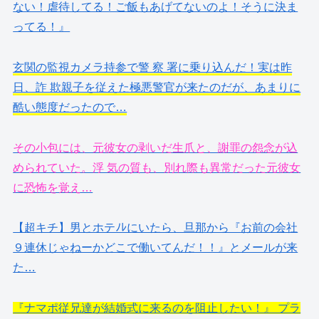
ない！虐待してる！ご飯もあげてないのよ！そうに決ま
ってる！』
玄関の監視カメラ持参で警 察 署に乗り込んだ！実は昨
日、詐 欺親子を従えた極悪警官が来たのだが、あまりに
酷い態度だったので…
その小包には、元彼女の剥いだ生爪と、謝罪の怨念が込
められていた。浮 気の質も、別れ際も異常だった元彼女
に恐怖を覚え…
【超キチ】男とホテﾉﾚにいたら、旦那から『お前の会社
９連休じゃねーかどこで働いてんだ！！』とメールが来
た…
『ナマポ従兄達が結婚式に来るのを阻止したい！』 プラ