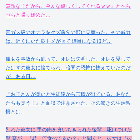
哀想な子だから、みんな優しくしてくれるｗｗ』とぺら
ぺらと喋り始めた…
毒ガス級のオナラをクズ義父の顔に見舞った。その威力
は、近くにいた良トメが咽て 涙目になるほど…
彼女を事故から庇って、オレは失明した。オレを愛して
たはずの彼女に捨てられ、暗闇の恐怖に怯えていたのだ
が、ある日…
『お子さんが臭いと生徒達から苦情が出ている。あなた
たちも臭う！』と面談で注意された。その驚きの生活習
慣とは…
別れた彼女に 手の肉を食いちぎられた後輩…駆けつけた
警 察が、『君、何食べてるの？』と聞くと、彼女は『彼