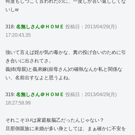
何度もしつこく言われたのに、一度しか言い返ししてな
いしw
318:
名無しさん＠ＨＯＭＥ
投稿日：2013/04/29(月)
17:20:43.35
強いて言えば姪が気の毒かな、糞の投げ合いのために引
き合いに出されてさ。
義姉(母親)と義弟嫁(叔母さん)の確執なんか私と関係な
い、名前出すなよと思うよね。
319:
名無しさん＠ＨＯＭＥ
投稿日：2013/04/29(月)
18:27:58.99
それこそｺﾄﾒは家庭板脳乙だったんじゃない？
旦那側親族に未婚が多い身としては、まぁ確かに不安を