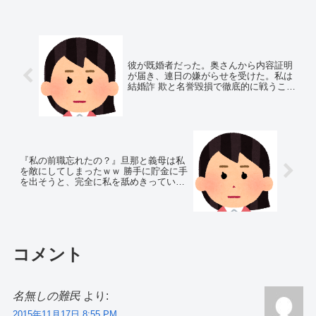
彼が既婚者だった。奥さんから内容証明
が届き、連日の嫌がらせを受けた。私は
結婚詐 欺と名誉毀損で徹底的に戦うこと
を決意！！
『私の前職忘れたの？』旦那と義母は私
を敵にしてしまったｗｗ 勝手に貯金に手
を出そうと、完全に私を舐めきっている
２人は…
コメント
名無しの難民
より:
2015年11月17日 8:55 PM