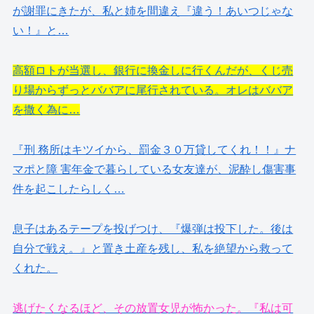
が謝罪にきたが、私と姉を間違え『違う！あいつじゃな
い！』と…
高額ロトが当選し、銀行に換金しに行くんだが、くじ売
り場からずっとババアに尾行されている。オレはババア
を撒く為に…
『刑 務所はキツイから、罰金３０万貸してくれ！！』ナ
マポと障 害年金で暮らしている女友達が、泥酔し傷害事
件を起こしたらしく…
息子はあるテープを投げつけ、『爆弾は投下した。後は
自分で戦え。』と置き土産を残し、私を絶望から救って
くれた。
逃げたくなるほど、その放置女児が怖かった。『私は可