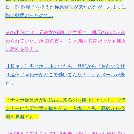
日、詐 欺親子を従えた極悪警官が来たのだが、あまりに
酷い態度だったので…
その小包には、元彼女の剥いだ生爪と、謝罪の怨念が込
められていた。浮 気の質も、別れ際も異常だった元彼女
に恐怖を覚え…
【超キチ】男とホテﾉﾚにいたら、旦那から『お前の会社
９連休じゃねーかどこで働いてんだ！！』とメールが来
た…
『ナマポ従兄達が結婚式に来るのを阻止したい！』 プラ
ンナーにも要注意人物を伝え、入場した私。高砂から会
場を見渡すと…
『幼稚園の先生なんて程度が低いのに、20万も給料貰い