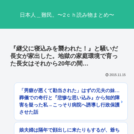
日本人＿難民。〜2ｃｈ読み物まとめ〜
『継父に寝込みを襲われた！』と騒いだ
長女が家出した。地獄の家庭環境で育っ
た長女はそれから20年の間…
2015.11.15
「男癖が悪くて勘当された」はずの元夫の妹…
葬儀での奇行と『悲惨な思い込み』から知的障
害を疑った私→こっそり病院へ誘導し行政保護
させた話
娘夫婦は隔年で顔出しに来たりもするが、爺ち