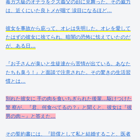
毒ガス級のオナラをクズ義父の顔に見舞った。その威力
は、近くにいた良トメが咽て 涙目になるほど…
彼女を事故から庇って、オレは失明した。オレを愛して
たはずの彼女に捨てられ、暗闇の恐怖に怯えていたのだ
が、ある日…
『お子さんが臭いと生徒達から苦情が出ている。あなた
たちも臭う！』と面談で注意された。その驚きの生活習
慣とは…
別れた彼女に 手の肉を食いちぎられた後輩…駆けつけた
警 察が、『君、何食べてるの？』と聞くと、彼女は『彼
男の肉～』と答えた…
その誓約書には、『賠償として私と結婚すること、医者