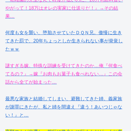
やがって！18万はオレの実家に仕送りだ！』→その結
果…
何度も女を襲い、堕胎させていたＤＱＮ兄。傲慢に生き
てきた罰で、20年ちょっとしか生きられない事が発覚し
たｗｗ
謎すぎる嫁。特殊な訓練を受けてきたのか…俺『何食べ
てるの？』→嫁『お肉もお菓子も食べれない…』この会
話から全てが始まった…
最悪な家族と結婚してしまい、避難してきた姉。義家族
が謝罪にきたが、私と姉を間違え『違う！あいつじゃな
い！』と…