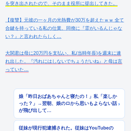
を突き出されたので、そのまま役所に提出してきた。
【復讐】元彼の一ヶ月の光熱費が30万を超えたｗｗ 全て
合鍵を持っている私の仕業。同僚に『霊がいるんじゃな
い？』と言われたらしく…
大関君は母に20万円を支払い、私(当時年長)を週末に連
れ出した。『汚れにはしないでちょうだいね』と母は言
っていた…
娘「昨日おばあちゃんと寝たの！」私「楽しか
った？」→翌朝、娘のロから思いもよらない話
が飛び出して…
従妹が現行犯逮捕された。従妹はYouTubeの