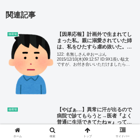
関連記事
【因果応報】計画外で生まれてし
修羅場
まった私。親に溺愛されていた姉
は、私をひたすら虐め抜いた。→
数年後…
122: 名無しさん＠おーぷん
2015/12/10(木)09:12:57 ID:9X1長い駄文
ですが、お付き合いいただけましたら幸
い。面倒な方はスルーしてください。
(adsbygoogle = window.adsbygoogle ||...
【やばぁ…】異常に汗が出るので
修羅場
病院で診てもらうと→医者『よく
普通に生活できてたねｗ』って笑
われたｗ
1: 名無しさん＠おーぷん 2018/07/02(月)20:31:30 ID:bCGやけに汗が
出るから病院に行ったらバセドウ病だったでござるwww医者によく
ホーム
検索
トップ
サイドバー
普通に生活できてたねwって笑われたわ。