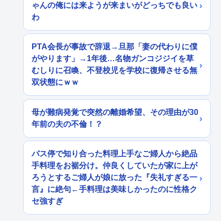
ゃんの俺には来ようが来まいがどっちでも良い
わ
PTA会長が事故で辞退→旦那「妻の代わりに僕
がやります」→1年後…名物ガンコジジイを草
むしりに召喚、不登校児を学校に復帰させる無
双状態にｗｗ
母が難病発覚で突然の離婚希望、その理由が30
年前の夫の不倫！？
バス停で知り合った料理上手なご婦人から絶品
手料理をお裾分け。仲良くしていたが家に上が
ろうとするご婦人が娘に放った『失礼すぎる一
言』に絶句←手料理は美味しかったのに性格ク
セ強すぎ