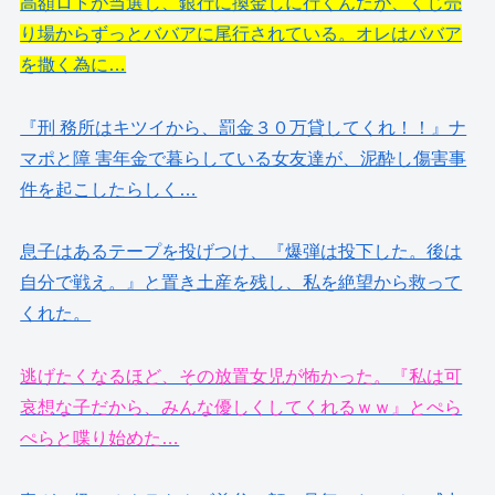
高額ロトが当選し、銀行に換金しに行くんだが、くじ売
り場からずっとババアに尾行されている。オレはババア
を撒く為に…
『刑 務所はキツイから、罰金３０万貸してくれ！！』ナ
マポと障 害年金で暮らしている女友達が、泥酔し傷害事
件を起こしたらしく…
息子はあるテープを投げつけ、『爆弾は投下した。後は
自分で戦え。』と置き土産を残し、私を絶望から救って
くれた。
逃げたくなるほど、その放置女児が怖かった。『私は可
哀想な子だから、みんな優しくしてくれるｗｗ』とぺら
ぺらと喋り始めた…