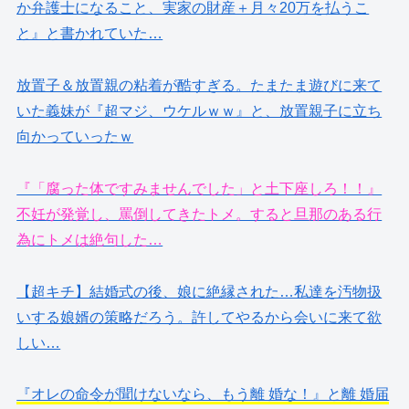
か弁護士になること、実家の財産＋月々20万を払うこ
と』と書かれていた…
放置子＆放置親の粘着が酷すぎる。たまたま遊びに来て
いた義妹が『超マジ、ウケルｗｗ』と、放置親子に立ち
向かっていったｗ
『「腐った体ですみませんでした」と土下座しろ！！』
不妊が発覚し、罵倒してきたトメ。すると旦那のある行
為にトメは絶句した…
【超キチ】結婚式の後、娘に絶縁された…私達を汚物扱
いする娘婿の策略だろう。許してやるから会いに来て欲
しい…
『オレの命令が聞けないなら、もう離 婚な！』と離 婚届