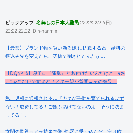
ピックアップ:
名無しの日本人難民
2222/22/22(日)
22:22:22.22 ID:n-nanmin
【最悪】ブランド物を買い漁る嫁 に抗戦する為、給料の
振込み先を変えたら、刃物で刺されたんだが…
【DQNﾈｰﾑ】息子に『蓮凰』と名付けたいんだけど、ｷﾗｷ
ﾗじゃなないですよね？とキチ親が質問→その結果…
私、児相に通報される…『ガキが子供を育てられるはず
ない！虐待してる！ご飯もあげてないのよ！そうに決ま
ってる！』
玄関の監視カメラ持参で警 察 署に乗り込んだ！実は昨