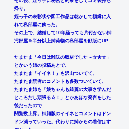
その後、姪っ子に秘密と約束をしてゴミ袋持ち
帰り。
姪っ子の表彰状や図工作品は乾かして額縁に入
れて私部屋に飾った。
その上で、結婚して10年経っても片付かない姉
汚部屋＆半分以上姉荷物の私部屋を顔版にUP
たまたま「今日は雑誌の取材でした～☆★☆」
とかいう姉の投稿あとで、
たまたま「イイネ！」も沢山ついてて、
たまたま読者のコメントも多数ついていて、
たまたま姉も「娘ちゃんも綺麗の大事さ学んだ
ところだし頑張る☆！」とかあほな発言をした
後だったので
閲覧数上昇。姉顔版のイイネとコメントはドン
ドン減っていった。代わりに姉からの着信はす