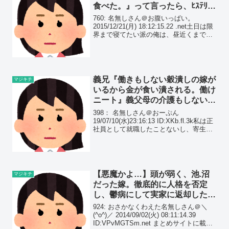
食べた。』って言ったら、ﾋｽﾃﾘｰ
起こして喚かれたんだが…
760: 名無しさん＠お腹いっぱい。
2015/12/21(月) 18:12:15.22 .net土日は限
界まで寝てたい派の俺は、昼近くまで寝
て朝飯食って、すぐ昼食べる事になって
も平気なんだが、嫁が「洗い物ガー、生
活習慣ガー」とヒスる一昨日...
義兄『働きもしない穀潰しの嫁が
マジキチ
いるから金が食い潰される。働け
ニート』義父母の介護もしない、
金も出さない癖に…
398： 名無しさん＠おーぷん
19/07/10(水)23:16:13 ID:XKb.fl.3k私は正
社員として就職したことないし、寄生虫
とか社会のゴミと言われる存在だっての
は自覚してるだけど義兄だけには言われ
たくなかったそもそも私が正社員...
【悪魔かよ…】頭が弱く、池.沼
マジキチ
だった嫁。徹底的に人格を否定
し、鬱病にして実家に返却した。
周りには事故ﾀﾋしたと話すつも
924: おさかなくわえた名無しさん＠＼
り…
(^o^)／ 2014/09/02(火) 08:11:14.39
ID:VPvMGTSm.net まとめサイトに載っ