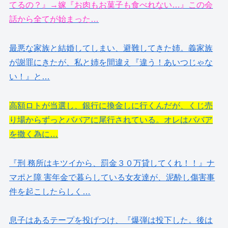
てるの？』→嫁『お肉もお菓子も食べれない…』この会
話から全てが始まった…
最悪な家族と結婚してしまい、避難してきた姉。義家族
が謝罪にきたが、私と姉を間違え『違う！あいつじゃな
い！』と…
高額ロトが当選し、銀行に換金しに行くんだが、くじ売
り場からずっとババアに尾行されている。オレはババア
を撒く為に…
『刑 務所はキツイから、罰金３０万貸してくれ！！』ナ
マポと障 害年金で暮らしている女友達が、泥酔し傷害事
件を起こしたらしく…
息子はあるテープを投げつけ、『爆弾は投下した。後は