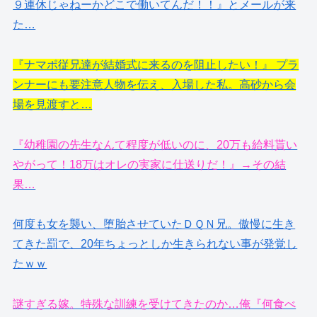
９連休じゃねーかどこで働いてんだ！！』とメールが来
た…
『ナマポ従兄達が結婚式に来るのを阻止したい！』 プラ
ンナーにも要注意人物を伝え、入場した私。高砂から会
場を見渡すと…
『幼稚園の先生なんて程度が低いのに、20万も給料貰い
やがって！18万はオレの実家に仕送りだ！』→その結
果…
何度も女を襲い、堕胎させていたＤＱＮ兄。傲慢に生き
てきた罰で、20年ちょっとしか生きられない事が発覚し
たｗｗ
謎すぎる嫁。特殊な訓練を受けてきたのか…俺『何食べ