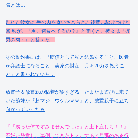
慣とは…
別れた彼女に 手の肉を食いちぎられた後輩…駆けつけた
警 察が、『君、何食べてるの？』と聞くと、彼女は『彼
男の肉～』と答えた…
その誓約書には、『賠償として私と結婚すること、医者
か弁護士になること、実家の財産＋月々20万を払うこ
と』と書かれていた…
放置子＆放置親の粘着が酷すぎる。たまたま遊びに来て
いた義妹が『超マジ、ウケルｗｗ』と、放置親子に立ち
向かっていったｗ
『「腐った体ですみませんでした」と土下座しろ！！』
不妊が発覚し、罵倒してきたトメ。すると旦那のある行