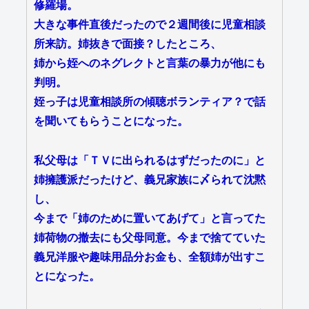
修羅場。
大きな事件直後だったので２週間後に児童相談
所来訪。姉抜きで面接？したところ、
姉から姪へのネグレクトと言葉の暴力が他にも
判明。
姪っ子は児童相談所の傾聴ボランティア？で話
を聞いてもらうことになった。
私父母は「ＴＶに出られるはずだったのに」と
姉擁護派だったけど、義兄家族に〆られて沈黙
し、
今まで「姉のために置いてあげて」と言ってた
姉荷物の撤去にも父母同意。今まで捨てていた
義兄洋服や趣味用品分お金も、全額姉が出すこ
とになった。