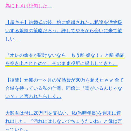
為にトメは絶句した…
【超キチ】結婚式の後、娘に絶縁された…私達を汚物扱
いする娘婿の策略だろう。許してやるから会いに来て欲
しい…
『オレの命令が聞けないなら、もう離 婚な！』と離 婚届
を突き出されたので、そのまま役所に提出してきた。
【復讐】元彼の一ヶ月の光熱費が30万を超えたｗｗ 全て
合鍵を持っている私の仕業。同僚に『霊がいるんじゃな
い？』と言われたらしく…
大関君は母に20万円を支払い、私(当時年長)を週末に連
れ出した。『汚れにはしないでちょうだいね』と母は言
っていた…