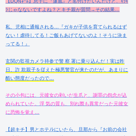
【DQNﾈｰﾑ】息子に『蓮凰』と名付けたいんだけど、ｷﾗｷ
ﾗじゃなないですよね？とキチ親が質問→その結果…
私、児相に通報される…『ガキが子供を育てられるはず
ない！虐待してる！ご飯もあげてないのよ！そうに決ま
ってる！』
玄関の監視カメラ持参で警 察 署に乗り込んだ！実は昨
日、詐 欺親子を従えた極悪警官が来たのだが、あまりに
酷い態度だったので…
その小包には、元彼女の剥いだ生爪と、謝罪の怨念が込
められていた。浮 気の質も、別れ際も異常だった元彼女
に恐怖を覚え…
【超キチ】男とホテﾉﾚにいたら、旦那から『お前の会社