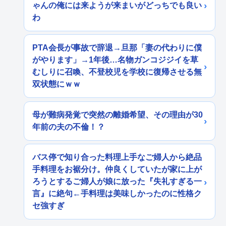
ゃんの俺には来ようが来まいがどっちでも良い
わ
PTA会長が事故で辞退→旦那「妻の代わりに僕
がやります」→1年後…名物ガンコジジイを草
むしりに召喚、不登校児を学校に復帰させる無
双状態にｗｗ
母が難病発覚で突然の離婚希望、その理由が30
年前の夫の不倫！？
バス停で知り合った料理上手なご婦人から絶品
手料理をお裾分け。仲良くしていたが家に上が
ろうとするご婦人が娘に放った『失礼すぎる一
言』に絶句←手料理は美味しかったのに性格ク
セ強すぎ