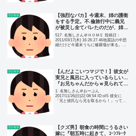
大して仕事も出来なかったけど氷河期
直...
【強烈なバカ】今週末、姉の護衛
マジキチ
をする予定。不.倫旅行中に義兄
が被災し全てバレたのだが、姉を
舐めきっている様で…
517: 名無しさん＠ＨＯＭＥ 投稿日：
2011/03/17(木) 16:26:27.46地震話の中恐
縮だけど今週末うちに修羅場が来る。う
ちの姉ちゃんが関東（まだ被害は無し）
から里帰りしてきた。
【んだよこいつマジで！】彼女が
マジキチ
実兄と風呂に入っているらしい…
『お兄ちゃんだからｗ見られても
大丈夫でしょｗ』と告白され、オ
1: 名無しさん＠おーぷん
レが反論すると…
2017/11/26(日)22:08:54 ID:oIS 彼女に
「兄と彼氏なら兄を取るから！」って言
われてフラれたブラコン女キモすぎだろ
クソが 2: 名無しさん＠おーぷん
2017/11/26(日)22:10:1...
【クズ男】朝食の時間にうるさい
マジキチ
嫁に『朝五時に起きて、ｺｰﾝﾌﾚｰｸ