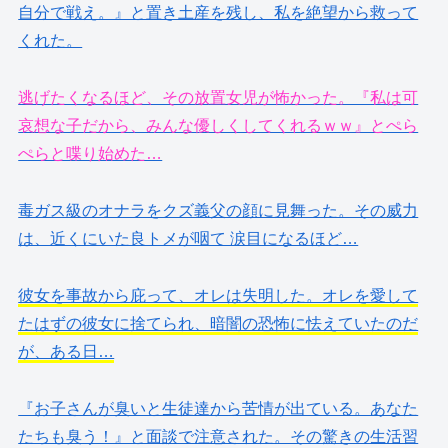
自分で戦え。』と置き土産を残し、私を絶望から救って
くれた。
逃げたくなるほど、その放置女児が怖かった。『私は可
哀想な子だから、みんな優しくしてくれるｗｗ』とぺら
ぺらと喋り始めた…
毒ガス級のオナラをクズ義父の顔に見舞った。その威力
は、近くにいた良トメが咽て 涙目になるほど…
彼女を事故から庇って、オレは失明した。オレを愛して
たはずの彼女に捨てられ、暗闇の恐怖に怯えていたのだ
が、ある日…
『お子さんが臭いと生徒達から苦情が出ている。あなた
たちも臭う！』と面談で注意された。その驚きの生活習