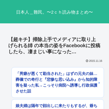
日本人＿難民。〜2ｃｈ読み物まとめ〜
【超キチ】掃除上手でメディアに取り上
げられる姉 の本当の姿をFacebookに投稿
したら、凄まじい事になった…
2015.11.16
「男癖が悪くて勘当された」はずの元夫の妹…
葬儀での奇行と『悲惨な思い込み』から知的障
害を疑った私→こっそり病院へ誘導し行政保護
させた話
娘夫婦は隔年で顔出しに来たりもするが、爺ち