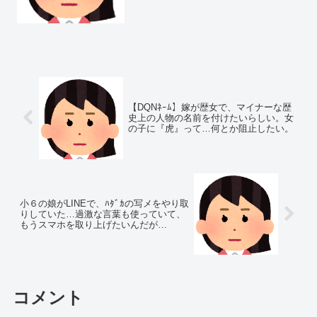
ていた事を参考に、頭の弱い池沼な嫁に
対し徹底的に人格否定して鬱病にして嫁
実家に返却し...
【DQNﾈｰﾑ】嫁が歴女で、マイナーな歴
史上の人物の名前を付けたいらしい。女
の子に『虎』って…何とか阻止したい。
小６の娘がLINEで、ﾊﾀﾞｶの写メをやり取
りしていた…過激な言葉も使っていて、
もうスマホを取り上げたいんだが…
コメント