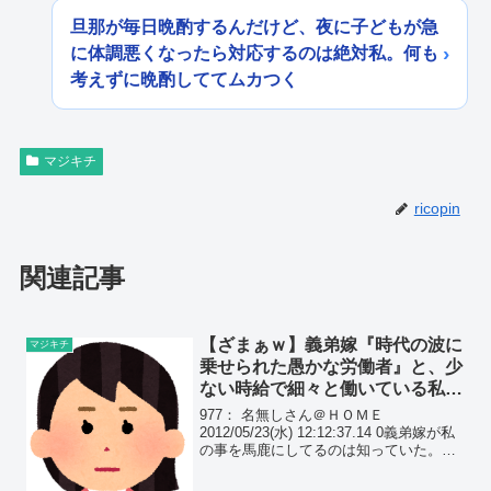
旦那が毎日晩酌するんだけど、夜に子どもが急
に体調悪くなったら対応するのは絶対私。何も
考えずに晩酌しててムカつく
マジキチ
ricopin
関連記事
【ざまぁｗ】義弟嫁『時代の波に
マジキチ
乗せられた愚かな労働者』と、少
ない時給で細々と働いている私に
悪口を言ってきた。すると、義弟
977： 名無しさん＠ＨＯＭＥ
が…
2012/05/23(水) 12:12:37.14 0義弟嫁が私
の事を馬鹿にしてるのは知っていた。バ
ブル時代に空前の売り手市場の中、どさ
くさに紛れて有名企業に就職、そこでは