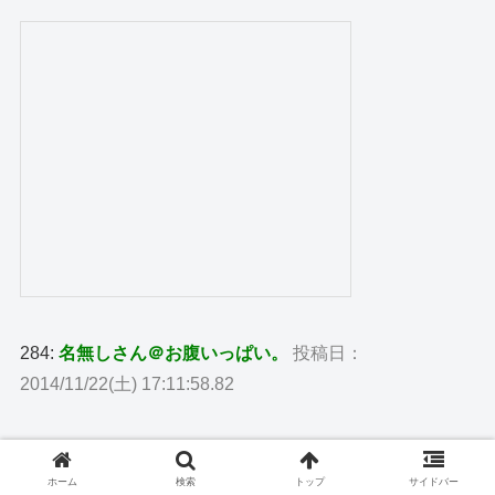
284:
名無しさん＠お腹いっぱい。
投稿日：
2014/11/22(土) 17:11:58.82
>>280
>>279
じゃないけど、でてくるイニシャルはM・K
ホーム
検索
トップ
サイドバー