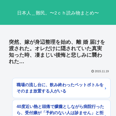
日本人＿難民。〜2ｃｈ読み物まとめ〜
突然、嫁が身辺整理を始め、離 婚 届けを
渡された。オレだけに隠されていた真実
知った時、凄まじい後悔と悲しみに襲わ
れた…
2015.11.19
職場の流し台に、飲み終わったペットボトルを
そのまま放置する人がいる
40度近い熱と頭痛で朦朧としながら病院行った
ら、受付嬢が「予約のない人は診ません」と拒