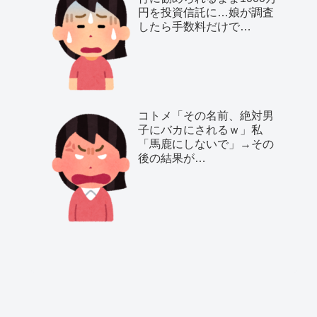
円を投資信託に…娘が調査
したら手数料だけで…
コトメ「その名前、絶対男
子にバカにされるｗ」私
「馬鹿にしないで」→その
後の結果が…