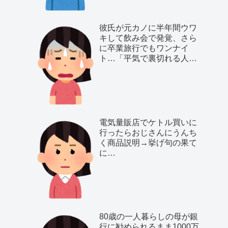
彼氏が元カノに半年間ウワ
キして飲み会で発覚、さら
に卒業旅行でもワンナイ
ト…「平気で裏切れる人種
だ」と気付いた私は…
電気量販店でケトル買いに
行ったらおじさんにうんち
く商品説明→挙げ句の果て
に…
80歳の一人暮らしの母が銀
行に勧められるまま1000万