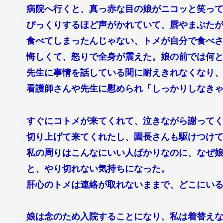
病院へ行くと、真っ赤な目の娘がニコッと笑っ
びっくりするほど声がかれていて、唇やまぶた
食べてしまったんじゃない、トメが自分で食べ
悔しくて、怒りで全身が震えた。娘の前では何
先生に事情を話している間に耐えきれなくなり
看護師さんや先生に慰められ「しっかりしなき
すぐにコトメが来てくれて、泣きながら謝って
切り上げて来てくれたし、園長さんも駆けつけ
私の周りはこんなにいい人ばかりなのに、なぜ
と、やり切れない気持ちになった。
肝心のトメは連絡が取れないままで、どこにい
娘は念のため入院することになり、私は着替え