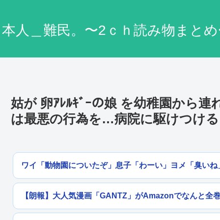
日本人＿難民。〜2ｃｈ読み物まとめ
姑が 卵ｱﾚﾙｷﾞｰの娘 を幼稚園か
は最悪の行為を…病院に駆けつける
ワイ「動物園についたぞ」息子「わーい」ヨメ「臭いね
【朗報】大人気漫画「GANTZ」がAmazonでなんと全