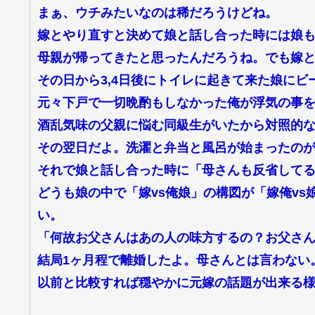
まぁ、ウチみたいなのは稀だろうけどね。
嫁とやり直すと決めて娘と話し合った時には娘
母親が帰ってきたと思ったんだろうね。でも嫁
その日から3,4日後にトイレに起きて来た娘に
元々下戸で一切晩酌もしなかった俺が浮気の事
酒乱気味の父親に悩む同級生がいたから対照的
その翌日だよ。洗濯と弁当と風呂が始まったの
それで娘と話し合った時に「母さんも反省して
どうも娘の中で「嫁vs俺娘」の構図が「嫁俺v
い。
「何故お父さんはあの人の味方するの？お父さ
結局1ヶ月程で離婚したよ。母さんとは言わない
以前と比較すれば穏やかに元嫁の話題が出来る