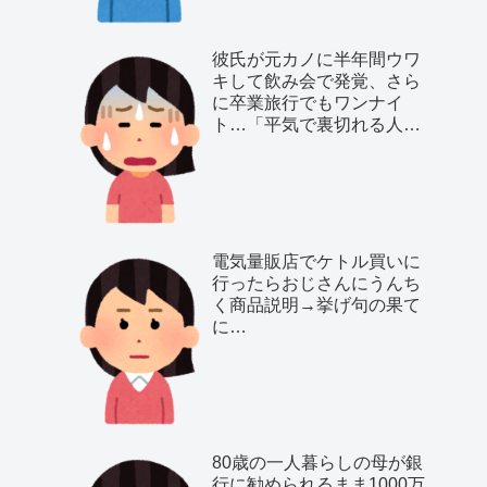
彼氏が元カノに半年間ウワ
キして飲み会で発覚、さら
に卒業旅行でもワンナイ
ト…「平気で裏切れる人種
だ」と気付いた私は…
電気量販店でケトル買いに
行ったらおじさんにうんち
く商品説明→挙げ句の果て
に…
80歳の一人暮らしの母が銀
行に勧められるまま1000万