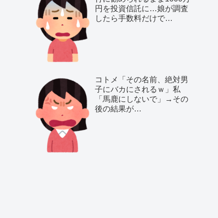
円を投資信託に…娘が調査
したら手数料だけで…
コトメ「その名前、絶対男
子にバカにされるｗ」私
「馬鹿にしないで」→その
後の結果が…