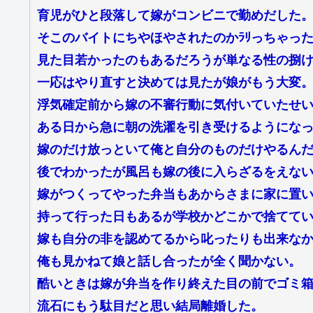
育児がひと段落して嫁がコンビニで勤めだした
そこのバイトにちやほやされたのかﾗﾘっちゃっ
見た目若かったのもあるだろうが単なる性の捌
一応はやり直すと決めては見たが娘がもう大変
浮気確定前から嫁の不審行動に気付いていたせ
ある日から急に朝の洗濯を引き受けるようにな
嫁のだけ放っといて俺と自分のものだけやるん
後でわかったが風呂も嫁の後に入らざるをえな
嫁がつくってやった弁当もあからさまに家に置
持って行った日もあるが学校かどこかで捨てて
嫁も自分の非を認めてるから叱ったりも出来な
俺も見かねて娘と話し合ったが全く聞かない。
酷いときは嫁が弁当を作り終えた目の前でゴミ
流石にもう駄目だと思い結局離婚した。