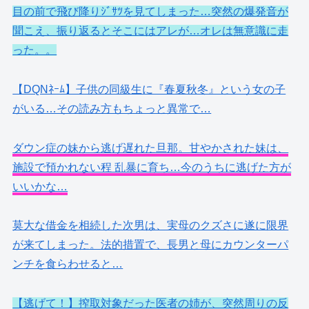
目の前で飛び降りｼﾞｻﾂを見てしまった…突然の爆発音が
聞こえ、振り返るとそこにはアレが…オレは無意識に走
った。。
【DQNﾈｰﾑ】子供の同級生に『春夏秋冬』という女の子
がいる…その読み方もちょっと異常で…
ダウン症の妹から逃げ遅れた旦那。甘やかされた妹は、
施設で預かれない程 乱暴に育ち…今のうちに逃げた方が
いいかな…
莫大な借金を相続した次男は、実母のクズさに遂に限界
が来てしまった。法的措置で、長男と母にカウンターパ
ンチを食らわせると…
【逃げて！】搾取対象だった医者の姉が、突然周りの反