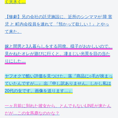
く大きく…
【惨劇】兄の会社の託児施設に、近所のシンママが 障 害
児 と 町内会役員を連れて 『預かって欲しい！』とやっ
て来た。
嫁と間男と3人暮らしをする同僚。様子がおかしいので、
見かねたオレが遊びに行くと、凄まじい光景を目の当た
りにした…
ヤフオクで酷い評価を見つけた。落『商品に○毛が挟まっ
ていたんですが…』 出『申し訳ありません。しかし私は
20代の女です。画像を送ります…』
一ヶ月前に別れた彼女から、とんでもないLINEが来たん
だが…この女馬鹿なのかな？