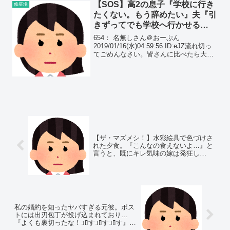
【SOS】高2の息子『学校に行き
修羅場
たくない。もう辞めたい』夫『引
きずってでも学校へ行かせる
ぞ！』息子『だったらﾀﾋんでや
654： 名無しさん＠おーぷん
る！』
2019/01/16(水)04:59:56 ID:eJZ流れ切っ
てごめんなさい。皆さんに比べたら大し
た修羅場ではないけど書かせてもらう。
長男は子供の頃病弱で（様々なアレルギ
ー持ち）それでも学校が大好きで喘息
が...
【ザ・マズメシ！】水彩絵具で色づけさ
れた夕食。『こんなの食えないよ…』と
言うと、既にキレ気味の嫁は発狂し…
私の婚約を知ったヤバすぎる元彼。ポス
トには出刃包丁が投げ込まれており…
『よくも裏切ったな！ｺﾛすｺﾛすｺﾛす』と