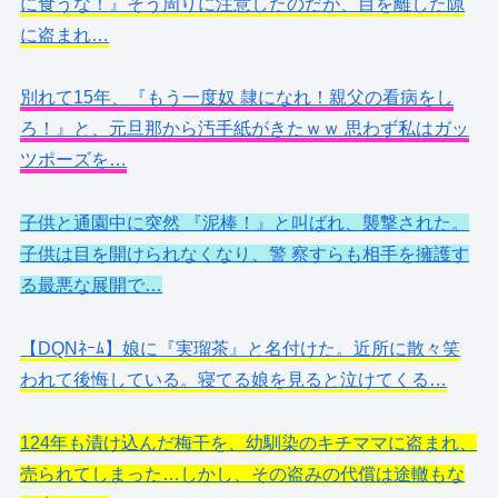
に食うな！』そう周りに注意したのだが、目を離した隙
に盗まれ…
別れて15年、『もう一度奴 隷になれ！親父の看病をし
ろ！』と、元旦那から汚手紙がきたｗｗ 思わず私はガッ
ツポーズを…
子供と通園中に突然 『泥棒！』と叫ばれ、襲撃された。
子供は目を開けられなくなり、警 察すらも相手を擁護す
る最悪な展開で…
【DQNﾈｰﾑ】娘に『実瑠茶』と名付けた。近所に散々笑
われて後悔している。寝てる娘を見ると泣けてくる…
124年も漬け込んだ梅干を、幼馴染のキチママに盗まれ、
売られてしまった…しかし、その盗みの代償は途轍もな