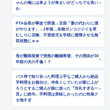
ゃんの俺には来ようが来まいがどっちでも良い
わ
PTA会長が事故で辞退→旦那「妻の代わりに僕
がやります」→1年後…名物ガンコジジイを草
むしりに召喚、不登校児を学校に復帰させる無
双状態にｗｗ
母が難病発覚で突然の離婚希望、その理由が30
年前の夫の不倫！？
バス停で知り合った料理上手なご婦人から絶品
手料理をお裾分け。仲良くしていたが家に上が
ろうとするご婦人が娘に放った『失礼すぎる一
言』に絶句←手料理は美味しかったのに性格ク
セ強すぎ