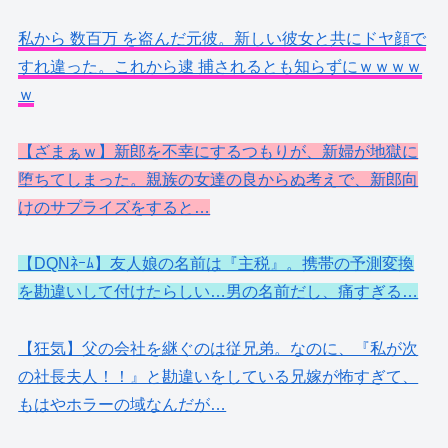
私から 数百万 を盗んだ元彼。新しい彼女と共にドヤ顔で
すれ違った。これから逮 捕されるとも知らずにｗｗｗｗ
ｗ
【ざまぁｗ】新郎を不幸にするつもりが、新婦が地獄に
堕ちてしまった。親族の女達の良からぬ考えで、新郎向
けのサプライズをすると…
【DQNﾈｰﾑ】友人娘の名前は『主税』。携帯の予測変換
を勘違いして付けたらしい…男の名前だし、痛すぎる…
【狂気】父の会社を継ぐのは従兄弟。なのに、『私が次
の社長夫人！！』と勘違いをしている兄嫁が怖すぎて、
もはやホラーの域なんだが…