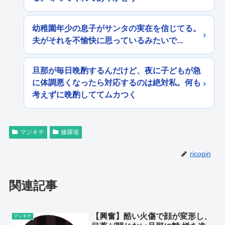
幼稚園年少の息子がサンタの実在を信じてる。
夫がそれを不愉快に思っているみたいで...
旦那が毎日晩酌するんだけど、夜に子どもが急
に体調悪くなったら対応するのは絶対私。何も
考えずに晩酌しててムカつく
マジキチ
修羅場
ricopin
関連記事
【興奮】酷い火傷で顔が変形し、
マジキチ