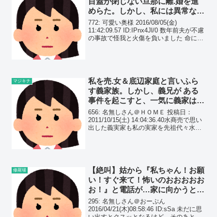
目蓋が閉じない旦那に離.婚を進
めらた。しかし、私には異常なｾｲ
的趣向があり…
772: 可愛い奥様 2016/08/05(金)
11:42:09.57 ID:IPnx4Jl/0 数年前夫が不慮
の事故で怪我と火傷を負いました 命に別
状はなかったものの火傷跡も酷くて顔の
左側は瞼が閉じない程でした 結婚してす
ぐの出来事だっ...
私を売.女＆底辺家庭と言いふら
マジキチ
す義家族。しかし、義兄が ある
事件を起こすと、一気に義家は地
獄行きに…
656: 名無しさん＠ＨＯＭＥ 投稿日：
2011/10/15(土) 14:04:36.40水商売で思い
出した義実家も私の実家を先祖代々水商
売やってる底辺家庭で、
【絶叫】姑から『私ちゃん！お願
修羅場
い！すぐ来て！怖いのおおおおお
お！』と電話が…家に向かうと、
そこで一通の手紙を差し出され
295: 名無しさん＠おーぷん
た…
2016/04/21(木)08:58:46 ID:sSa 未だに思
い出すとクスッとなるけど、そのあと涙