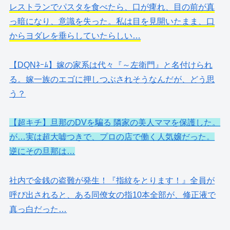
レストランでパスタを食べたら、口が痺れ、目の前が真
っ暗になり、意識を失った。私は目を見開いたまま、口
からヨダレを垂らしていたらしい…
【DQNﾈｰﾑ】嫁の家系は代々『～左衛門』と名付けられ
る。嫁一族のエゴに押しつぶされそうなんだが、どう思
う？
【超キチ】旦那のDVを騙る 隣家の美人ママを保護した。
が…実は超大嘘つきで、プロの店で働く人気嬢だった。
逆にその旦那は…
社内で金銭の盗難が発生！『指紋をとります！』全員が
呼び出されると、ある同僚女の指10本全部が、修正液で
真っ白だった…