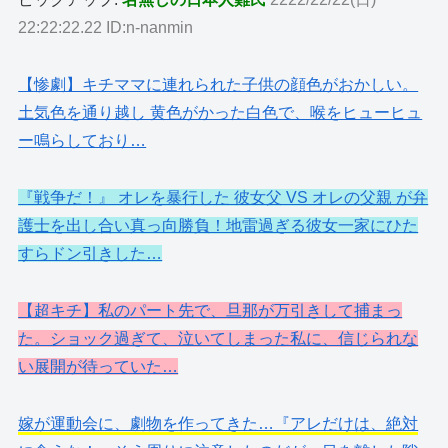
22:22:22.22 ID:n-nanmin
【惨劇】キチママに連れられた子供の顔色がおかしい。
土気色を通り越し 黄色がかった白色で、喉をヒューヒュ
ー鳴らしており…
『戦争だ！』 オレを暴行した 彼女父 VS オレの父親 が弁
護士を出し合い真っ向勝負！地雷過ぎる彼女一家にひた
すらドン引きした…
【超キチ】私のパート先で、旦那が万引きして捕まっ
た。ショック過ぎて、泣いてしまった私に、信じられな
い展開が待っていた…
嫁が運動会に、劇物を作ってきた…『アレだけは、絶対