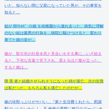
いた。知らない間に父親になっていた男が、その事実を
知ると…
姑が 卵ｱﾚﾙｷﾞｰの娘 を幼稚園から連れ去った。病気に理解
のない姑は最悪の行為を…病院に駆けつけると、変わり
果てた娘の姿が…
娘が、取引先の社長令息と見合いをする事に…いざ始ま
ると、下劣な言葉で見下され、震えるほど腹が立った。
すると娘は…
障 害 者と結婚させられそうになった姉が逃亡。次の生贄
は私だった。もちろん私も逃亡したのだが…
嫁の珍獣っぷりがヤバい…『家と生活費くれたら、慰謝
料はいらないから！』不 倫嫁の悪態に嫁父のグーパンチ