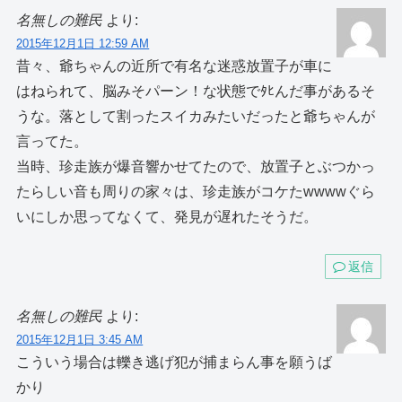
名無しの難民
より:
2015年12月1日 12:59 AM
昔々、爺ちゃんの近所で有名な迷惑放置子が車に
はねられて、脳みそパーン！な状態でﾀﾋんだ事があるそ
うな。落として割ったスイカみたいだったと爺ちゃんが
言ってた。
当時、珍走族が爆音響かせてたので、放置子とぶつかっ
たらしい音も周りの家々は、珍走族がコケたwwwwぐら
いにしか思ってなくて、発見が遅れたそうだ。
返信
名無しの難民
より:
2015年12月1日 3:45 AM
こういう場合は轢き逃げ犯が捕まらん事を願うば
かり