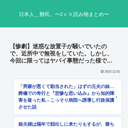
日本人＿難民。〜2ｃｈ読み物まとめ〜
【惨劇】迷惑な放置子が騒いでいたの
で、近所中で無視をしていた。しかし、
今回に限ってはヤバイ事態だった様で…
2015.12.01
「男癖が悪くて勘当された」はずの元夫の妹…
葬儀での奇行と『悲惨な思い込み』から知的障
害を疑った私→こっそり病院へ誘導し行政保護
させた話
娘夫婦は隔年で顔出しに来たりもするが、爺ち