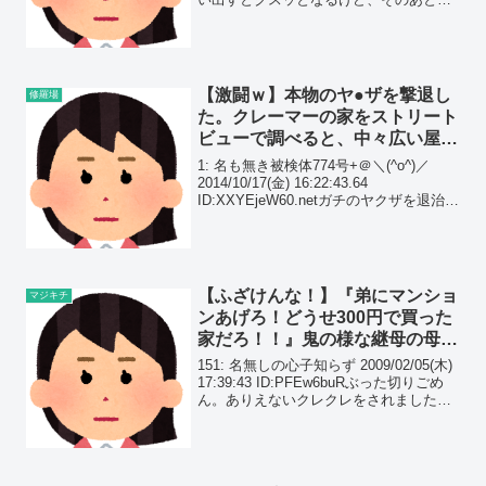
が出そうになること。元義母からある日
突然電話があった。「私ちゃん！怖い
の！お願い！すぐ来て！怖いのおおお
お...
【激闘ｗ】本物のヤ●ザを撃退し
修羅場
た。クレーマーの家をストリート
ビューで調べると、中々広い屋敷
で完全にそれだった。会社からは
1: 名も無き被検体774号+＠＼(^o^)／
『頑張れ！』と励まされ…
2014/10/17(金) 16:22:43.64
ID:XXYEjeW60.netガチのヤクザを退治し
た話こないだ放送したアウトレイジ見て
思い出したんだけど、俺も昔ヤクザに恐
喝された事が有る...
【ふざけんな！】『弟にマンショ
マジキチ
ンあげろ！どうせ300円で買った
家だろ！！』鬼の様な継母の母
に、私が反論すると…更に醜悪さ
151: 名無しの心子知らず 2009/02/05(木)
を増していった…
17:39:43 ID:PFEw6buRぶった切りごめ
ん。ありえないクレクレをされました。
背景は箇条書きで失礼します。・数年前
宝くじが当たり、それを頭金にマンショ
ンを購入・残りはロー...