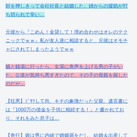
対を押しきって会社社長と結婚した。姉からの援助が打
ち切られて辛い…
元彼から『こめん！金貸して！埋め合わせはオレのテク
ニックでｗｗ』私が友人達に相談すると、元彼はオモチ
ャにされてしまったようでｗｗ
娘と銭湯に行ったら、女湯に奇声を上げる男の子がい
た。公道が気持ち悪すぎたので、その子の母親を探した
のだが…
【狂悪】ｼﾞｻﾂして尚、キチの象徴だった父親。遺言書に
は『1000万の借金を子供に相続する！』と書かれてお
り、それをみた息子は…
【奇行】娘は男に内緒で婚姻届をだし、結婚＆出産して