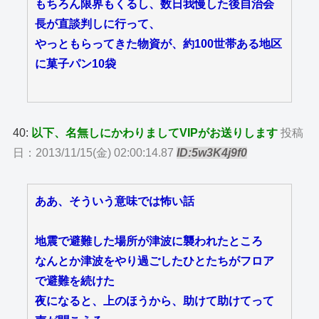
もちろん限界もくるし、数日我慢した後自治会
長が直談判しに行って、
やっともらってきた物資が、約100世帯ある地区
に菓子パン10袋
40:
以下、名無しにかわりましてVIPがお送りします
投稿
日：2013/11/15(金) 02:00:14.87
ID:5w3K4j9f0
ああ、そういう意味では怖い話
地震で避難した場所が津波に襲われたところ
なんとか津波をやり過ごしたひとたちがフロア
で避難を続けた
夜になると、上のほうから、助けて助けてって