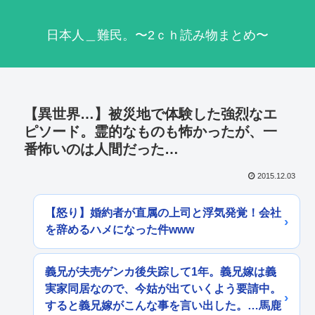
日本人＿難民。〜2ｃｈ読み物まとめ〜
【異世界…】被災地で体験した強烈なエ
ピソード。霊的なものも怖かったが、一
番怖いのは人間だった…
2015.12.03
【怒り】婚約者が直属の上司と浮気発覚！会社
を辞めるハメになった件www
義兄が夫売ゲンカ後失踪して1年。義兄嫁は義
実家同居なので、今姑が出ていくよう要請中。
すると義兄嫁がこんな事を言い出した。…馬鹿