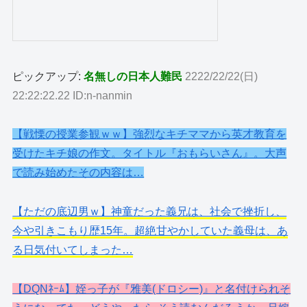
ピックアップ:
名無しの日本人難民
2222/22/22(日)
22:22:22.22 ID:n-nanmin
【戦慄の授業参観ｗｗ】強烈なキチママから英才教育を
受けたキチ娘の作文。タイトル『おもらいさん』。大声
で読み始めたその内容は…
【ただの底辺男ｗ】神童だった義兄は、社会で挫折し、
今や引きこもり歴15年。超絶甘やかしていた義母は、あ
る日気付いてしまった…
【DQNﾈｰﾑ】姪っ子が『雅美(ドロシー)』と名付けられそ