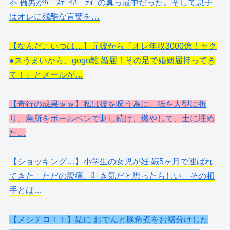
不 倫男がﾊﾞｰｽﾃﾞｲﾊﾟｰﾃｨｰの真っ最中だった。そして息子
はオレに残酷な言葉を…
【なんだこいつは…】元彼から『オレ年収3000億！セク
●スうまいから、gogo離 婚届！その足で婚姻届持ってき
て！』とメールが…
【奇行の成果ｗｗ】私は彼を呪う為に、紙を人型に折
り、急所をボールペンで刺し続け、燃やして、土に埋め
た…
【ショッキング…】小学生の女児が妊 娠5ヶ月で運ばれ
てきた。ただの腹痛、吐き気だと思ったらしい。その相
手とは…
【メシテロ！！】姑に おでんと豚角煮をお裾分けした