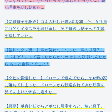
うになってた…どうやったら そう読むんだろうか…兄嫁
が理由を話し始めた…
【悪質母子を駆逐】コネ入社した障○者をｺﾛした。女社員
にｾｲ的なイタズラを繰り返し、その母親も息子への生贄
を探していた…
【強烈なクズ男…】嫁が笑わなくなった…嫁の取引先に
『ｺﾛすぞ！』って言ったからかなｗ オレの奴 隷なんだか
ら もっと金稼いでこい！
【タヒを覚悟した…】ドローンで遊んでたら、ヤ●ザの家
に落ちてしまった。ドローンから転送されてきた映像を
見てあまりの怖さに震えた…
【悪夢】単身赴任からアポなし帰宅すると、嫁と息子、