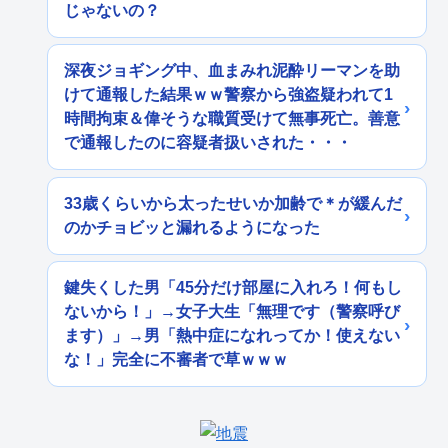
じゃないの？
深夜ジョギング中、血まみれ泥酔リーマンを助
けて通報した結果ｗｗ警察から強盗疑われて1
時間拘束＆偉そうな職質受けて無事死亡。善意
で通報したのに容疑者扱いされた・・・
33歳くらいから太ったせいか加齢で＊が緩んだ
のかチョビッと漏れるようになった
鍵失くした男「45分だけ部屋に入れろ！何もし
ないから！」→女子大生「無理です（警察呼び
ます）」→男「熱中症になれってか！使えない
な！」完全に不審者で草ｗｗｗ