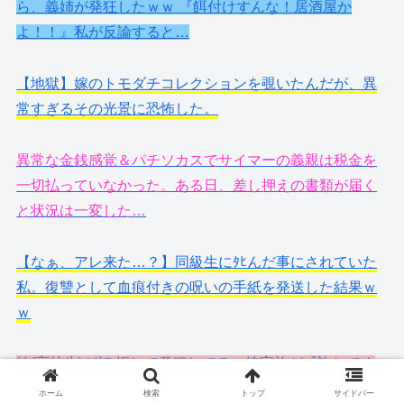
ら、義姉が発狂したｗｗ 『餌付けすんな！居酒屋か
よ！！』私が反論すると…
【地獄】嫁のトモダチコレクションを覗いたんだが、異
常すぎるその光景に恐怖した。
異常な金銭感覚＆パチソカスでサイマーの義親は税金を
一切払っていなかった。ある日、差し押えの書類が届く
と状況は一変した…
【なぁ、アレ来た…？】同級生にﾀﾋんだ事にされていた
私。復讐として血痕付きの呪いの手紙を発送した結果ｗ
ｗ
妹(高校生)が妊 娠して発狂してる。彼家族が『許してく
ださい』と、泣きながら謝罪。ウチはエリート思考の
ホーム
検索
トップ
サイドバー