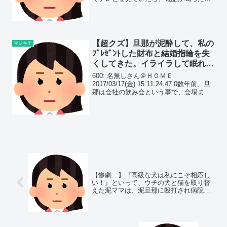
ったら ｢お父さんかお母さんはいらっし
ゃいますか？」 我が家は両親共働きだっ
たので｢まだ仕事から帰って...
【超クズ】旦那が泥酔して、私の
マジキチ
ﾌﾟﾚｾﾞﾝﾄした財布と結婚指輪を失
くしてきた。イライラして眠れ
ず、コーヒーを買いに近所のコン
600: 名無しさん＠ＨＯＭＥ
ビニに行くと…
2017/03/17(金) 15:11:24.47 0数年前、旦
那は会社の飲み会という事で、会場まで
送って帰宅。 子供の風呂等済ませ寝かし
つけて、スマホゲーとかして時間潰して
たら深夜に旦那帰宅。 絡まれると面...
【惨劇…】『高級な犬は私にこそ相応し
い！』といって、ウチの犬と猫を取り替
えた泥ママは、泥旦那に殴打され病院送
りに…