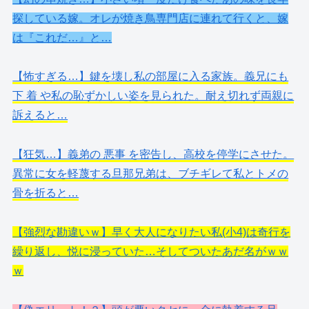
探している嫁。オレが焼き鳥専門店に連れて行くと、嫁
は『これだ…』と…
【怖すぎる…】鍵を壊し私の部屋に入る家族。義兄にも
下 着 や私の恥ずかしい姿を見られた。耐え切れず両親に
訴えると…
【狂気…】義弟の 悪事 を密告し、高校を停学にさせた。
異常に女を軽蔑する旦那兄弟は、ブチギレて私とトメの
骨を折ると…
【強烈な勘違いｗ】早く大人になりたい私(小4)は奇行を
繰り返し、悦に浸っていた…そしてついたあだ名がｗｗ
ｗ