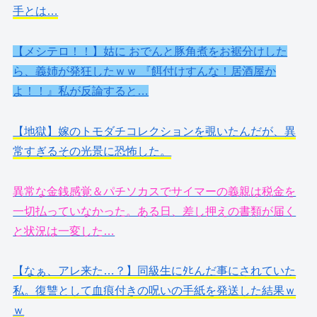
手とは…
【メシテロ！！】姑に おでんと豚角煮をお裾分けした
ら、義姉が発狂したｗｗ 『餌付けすんな！居酒屋か
よ！！』私が反論すると…
【地獄】嫁のトモダチコレクションを覗いたんだが、異
常すぎるその光景に恐怖した。
異常な金銭感覚＆パチソカスでサイマーの義親は税金を
一切払っていなかった。ある日、差し押えの書類が届く
と状況は一変した…
【なぁ、アレ来た…？】同級生にﾀﾋんだ事にされていた
私。復讐として血痕付きの呪いの手紙を発送した結果ｗ
ｗ