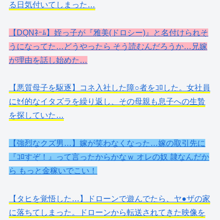
る日気付いてしまった…
【DQNﾈｰﾑ】姪っ子が『雅美(ドロシー)』と名付けられそ
うになってた…どうやったら そう読むんだろうか…兄嫁
が理由を話し始めた…
【悪質母子を駆逐】コネ入社した障○者をｺﾛした。女社員
にｾｲ的なイタズラを繰り返し、その母親も息子への生贄
を探していた…
【強烈なクズ男…】嫁が笑わなくなった…嫁の取引先に
『ｺﾛすぞ！』って言ったからかなｗ オレの奴 隷なんだか
ら もっと金稼いでこい！
【タヒを覚悟した…】ドローンで遊んでたら、ヤ●ザの家
に落ちてしまった。ドローンから転送されてきた映像を