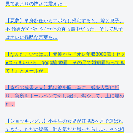
見てあまりの怖さに震えた…
【悪夢】単身赴任からアポなし帰宅すると、嫁と息子、
不 倫男がﾊﾞｰｽﾃﾞｲﾊﾟｰﾃｨｰの真っ最中だった。そして息子
はオレに残酷な言葉を…
【なんだこいつは…】元彼から『オレ年収3000億！セク
●スうまいから、gogo離 婚届！その足で婚姻届持ってき
て！』とメールが…
【奇行の成果ｗｗ】私は彼を呪う為に、紙を人型に折
り、急所をボールペンで刺し続け、燃やして、土に埋め
た…
【ショッキング…】小学生の女児が妊 娠5ヶ月で運ばれ
てきた。ただの腹痛、吐き気だと思ったらしい。その相