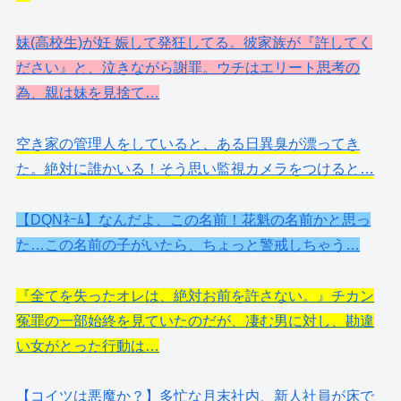
妹(高校生)が妊 娠して発狂してる。彼家族が『許してく
ださい』と、泣きながら謝罪。ウチはエリート思考の
為、親は妹を見捨て…
空き家の管理人をしていると、ある日異臭が漂ってき
た。絶対に誰かいる！そう思い監視カメラをつけると…
【DQNﾈｰﾑ】なんだよ、この名前！花魁の名前かと思っ
た…この名前の子がいたら、ちょっと警戒しちゃう…
『全てを失ったオレは、絶対お前を許さない。』チカン
冤罪の一部始終を見ていたのだが、凄む男に対し、勘違
い女がとった行動は…
【コイツは悪魔か？】多忙な月末社内、新人社員が床で