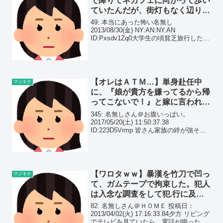
で降りてネカフェに向かって歩い
ていたんだが、街灯もなく辺りは
真っ暗で林が近付いてきて…
49: 本当にあった怖い名無し
2013/08/30(金) NY:AN:NY.AN
ID:Pxsdv1Zq0大学生の頃貧乏旅行した時
の話半日電車に乗っていて深夜てっぺん
近くに関西本線の某駅で降りた。何もな
い田舎なんだけど翌朝行きたい史跡の
最...
【オレはＡＴＭ…】単身赴任中
マジキチ
に、『娘が貴方を嫌ってるから帰
ってこないで！』と嫁に言われて
しまった。流石に酷すぎるんだ
345: 名無しさん＠お腹いっぱい。
が…
2017/05/20(土) 11:50:37.38
ID:223D5Vrmp 皆さん家族の絆が強そう
で羨ましい。 私は単身赴任早々娘が私を
嫌ってる(反抗期の)ため家に帰って来な
いでと妻から言われました。...
【ワロタｗｗ】暴漢を竹刀で凹っ
マジキチ
て、ガムテープで拘束した。犯人
は入念な調査をして犯.行に及ん
だのだが思わぬ誤算が…
82: 名無しさん＠ＨＯＭＥ 投稿日：
2013/04/02(火) 17:16:33.84夕方 リビング
でテレビを見ていたら、電話が鳴った取