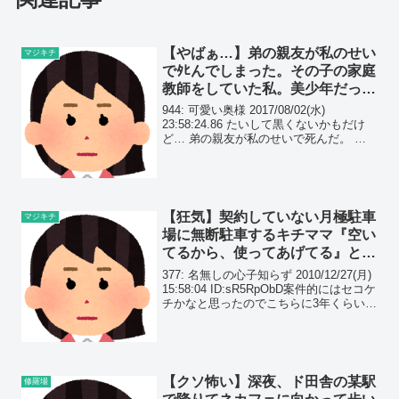
【やばぁ…】弟の親友が私のせい
マジキチ
でﾀﾋんでしまった。その子の家庭
教師をしていた私。美少年だった
からちょっと可愛がったら…
944: 可愛い奥様 2017/08/02(水)
23:58:24.86 たいして黒くないかもだけ
ど… 弟の親友が私のせいで死んだ。 家
庭教師してた時に惚れられて、美少年だ
ったから最初は可愛くてちょっと遊んで
あげたりしてたんだけど、だんだん...
【狂気】契約していない月極駐車
マジキチ
場に無断駐車するキチママ『空い
てるから、使ってあげてる』と全
く悪びれず。だが、事件が…
377: 名無しの心子知らず 2010/12/27(月)
15:58:04 ID:sR5RpObD案件的にはセコケ
チかなと思ったのでこちらに3年くらい前
の話うちの親が月極駐車場の管理をして
いたそこによく契約者でないママさんが
無断で車を停める...
【クソ怖い】深夜、ド田舎の某駅
修羅場