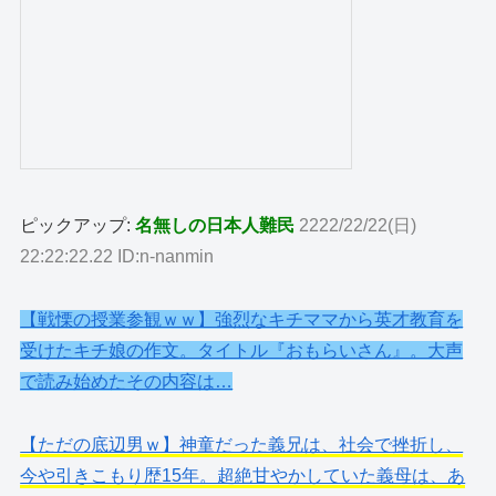
ピックアップ:
名無しの日本人難民
2222/22/22(日)
22:22:22.22 ID:n-nanmin
【戦慄の授業参観ｗｗ】強烈なキチママから英才教育を
受けたキチ娘の作文。タイトル『おもらいさん』。大声
で読み始めたその内容は…
【ただの底辺男ｗ】神童だった義兄は、社会で挫折し、
今や引きこもり歴15年。超絶甘やかしていた義母は、あ