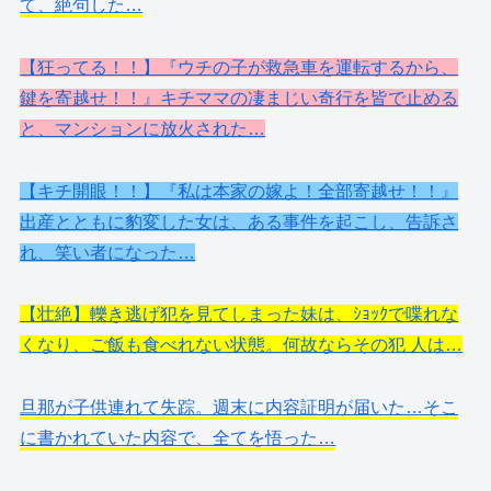
て、絶句した…
【狂ってる！！】『ウチの子が救急車を運転するから、
鍵を寄越せ！！』キチママの凄まじい奇行を皆で止める
と、マンションに放火された…
【キチ開眼！！】『私は本家の嫁よ！全部寄越せ！！』
出産とともに豹変した女は、ある事件を起こし、告訴さ
れ、笑い者になった…
【壮絶】轢き逃げ犯を見てしまった妹は、ｼｮｯｸで喋れな
くなり、ご飯も食べれない状態。何故ならその犯 人は…
旦那が子供連れて失踪。週末に内容証明が届いた…そこ
に書かれていた内容で、全てを悟った…