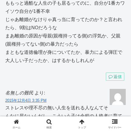
ももっと過酷な人生の子も居るってのに、自分が1番カワ
イソウ自分が1番不幸
じゃあ離婚がなけりゃ真っ当に育ってたのか？と言われ
たら、9割はNOだろうな
まあ離婚の原因が母親(親権持ってる側)の浮気か、父親
(親権持ってない側)の暴力だったら
まともな道徳倫理が身についてたか、暴力による弾圧で
大人しい子だったか、はするかもしれんが
返信
名無しの難民
より:
2015年12月4日 3:35 PM
ストレスや理不尽の無い人生を送れる人なんてそ
んなに居ないんだし、こういう子は余程の人格者に育て
られたり、自分の目標になる何かに出会わなければあま
ホーム
検索
トップ
サイドバー