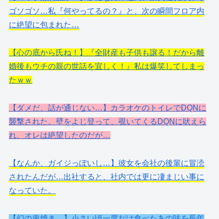
ゴソゴソ…私『何やってるの？』と、次の瞬間フロア内
に絶望に包まれた…
【心の底から氏ね！】『全財産も子供も譲る！だから離
婚後もウチの親の世話を宜しく！』私は爆笑してしまっ
たｗｗ
【ダメだ、話が通じない…】カラオケのトイレでDQNに
襲撃された。壁をよじ登って、覗いてくるDQNに吠えら
れ、オレは絶望したのだが…
【なんか、ガイジっぽいし…】彼女を会社の後輩に冒涜
されたんだが…出社すると、社内では更に凄まじい事に
なっていた。
【幻の串焼き…】小さい頃一度だけ食べたあの味を長年