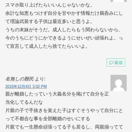
スマホ取り上げたらいいんじゃないかな。
余計な知恵もつけず自分を甘やかす情報だけ鵜呑みにし
て理論武装する子供は最近多いと思うよ。
うちの末妹がそうだ。成人したらもう関わらないから、
今のうちにどうにかできるようにせいぜい頑張れよ。っ
て宣言して成人したら捨てたらいいよ。
返信
名無しの難民
より:
2015年12月4日 3:02 PM
親が離婚したっていう大義名分を掲げて自分を正
当化してるんだな
片親の子で手抜きを覚えた子はすぐそうやって自分にと
って不都合な事を全部離婚のせいにする
片親でも一生懸命頑張ってる子も居るし、両親揃ってて