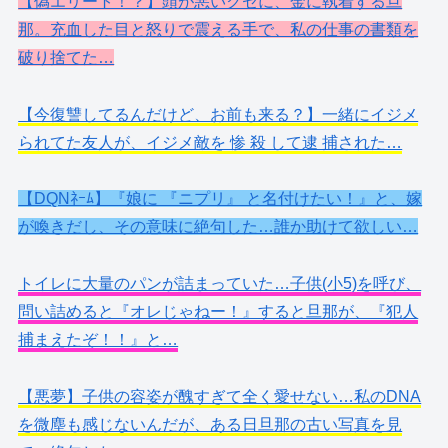
【偽エリート！？】頭が悪いクセに、金に執着する旦
那。充血した目と怒りで震える手で、私の仕事の書類を
破り捨てた…
【今復讐してるんだけど、お前も来る？】一緒にイジメ
られてた友人が、イジメ敵を 惨 殺 して逮 捕された…
【DQNﾈｰﾑ】『娘に 『ニプリ』 と名付けたい！』と、嫁
が喚きだし、その意味に絶句した…誰か助けて欲しい…
トイレに大量のパンが詰まっていた…子供(小5)を呼び、
問い詰めると『オレじゃねー！』すると旦那が、『犯人
捕まえたぞ！！』と…
【悪夢】子供の容姿が醜すぎて全く愛せない…私のDNA
を微塵も感じないんだが、ある日旦那の古い写真を見