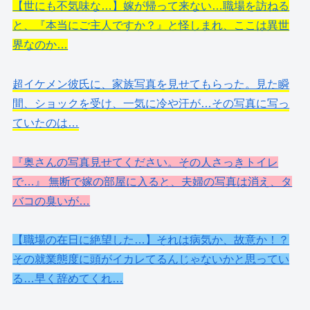
【世にも不気味な…】嫁が帰って来ない…職場を訪ねる
と、『本当にご主人ですか？』と怪しまれ、ここは異世
界なのか…
超イケメン彼氏に、家族写真を見せてもらった。見た瞬
間、ショックを受け、一気に冷や汗が…その写真に写っ
ていたのは…
『奥さんの写真見せてください。その人さっきトイレ
で…』 無断で嫁の部屋に入ると、夫婦の写真は消え、タ
バコの臭いが…
【職場の在日に絶望した…】それは病気か、故意か！？
その就業態度に頭がイカレてるんじゃないかと思ってい
る…早く辞めてくれ…