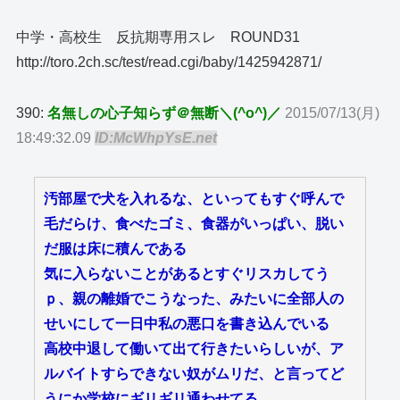
中学・高校生 反抗期専用スレ ROUND31
http://toro.2ch.sc/test/read.cgi/baby/1425942871/
390:
名無しの心子知らず＠無断＼(^o^)／
2015/07/13(月)
18:49:32.09
ID:McWhpYsE.net
汚部屋で犬を入れるな、といってもすぐ呼んで
毛だらけ、食べたゴミ、食器がいっぱい、脱い
だ服は床に積んである
気に入らないことがあるとすぐリスカしてう
ｐ、親の離婚でこうなった、みたいに全部人の
せいにして一日中私の悪口を書き込んでいる
高校中退して働いて出て行きたいらしいが、ア
ルバイトすらできない奴がムリだ、と言ってど
うにか学校にギリギリ通わせてる