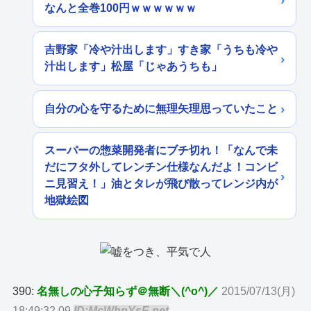
なんと全巻100円ｗｗｗｗｗｗ
吉野家「冷や汁出します」すき家「うちも冷や
汁出します」松屋「じゃあうちも」
自分の心を守るために無理矢理思っていたこと
スーパーの惣菜開発者にブチ切れ！「なんで未
だにフタ外してレンチン仕様なんだよ！コンビ
ニ見習え！」油とタレが飛び散ってレンジ内が
地獄絵図
390:
名無しの心子知らず＠無断＼(^o^)／
2015/07/13(月)
18:49:32.09
ID:McWhpYsE.net