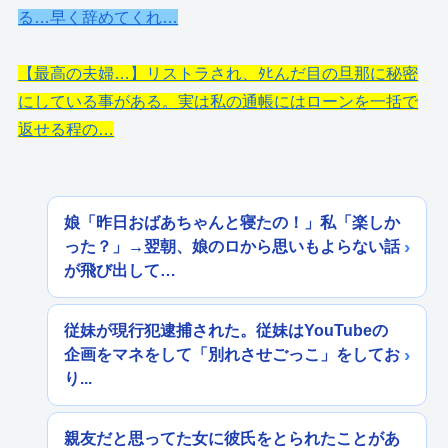
る…早く辞めてくれ…
【最高の夫婦…】リストラされ、ﾀﾋんだ目の旦那に秘密
にしている事がある。実は私の通帳にはローンを一括で
返せる程の…
娘「昨日おばあちゃんと寝たの！」私「楽しか
った？」→翌朝、娘のロから思いもよらない話
が飛び出して…
従妹が現行犯逮捕された。従妹はYouTubeの
企画をマネをして「別れさせごっこ」をしてお
り...
親友だと思ってた女に彼氏をとられたことがあ