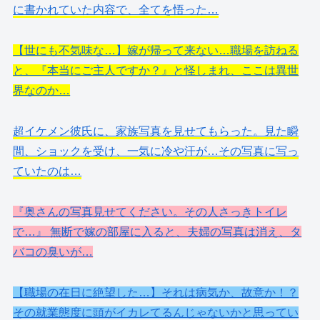
に書かれていた内容で、全てを悟った…
【世にも不気味な…】嫁が帰って来ない…職場を訪ねる
と、『本当にご主人ですか？』と怪しまれ、ここは異世
界なのか…
超イケメン彼氏に、家族写真を見せてもらった。見た瞬
間、ショックを受け、一気に冷や汗が…その写真に写っ
ていたのは…
『奥さんの写真見せてください。その人さっきトイレ
で…』 無断で嫁の部屋に入ると、夫婦の写真は消え、タ
バコの臭いが…
【職場の在日に絶望した…】それは病気か、故意か！？
その就業態度に頭がイカレてるんじゃないかと思ってい