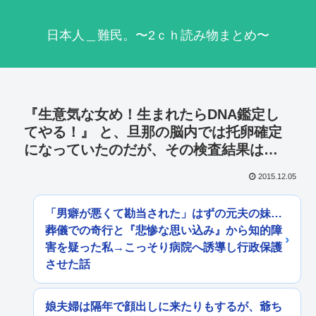
日本人＿難民。〜2ｃｈ読み物まとめ〜
『生意気な女め！生まれたらDNA鑑定し
てやる！』 と、旦那の脳内では托卵確定
になっていたのだが、その検査結果は…
2015.12.05
「男癖が悪くて勘当された」はずの元夫の妹…
葬儀での奇行と『悲惨な思い込み』から知的障
害を疑った私→こっそり病院へ誘導し行政保護
させた話
娘夫婦は隔年で顔出しに来たりもするが、爺ち