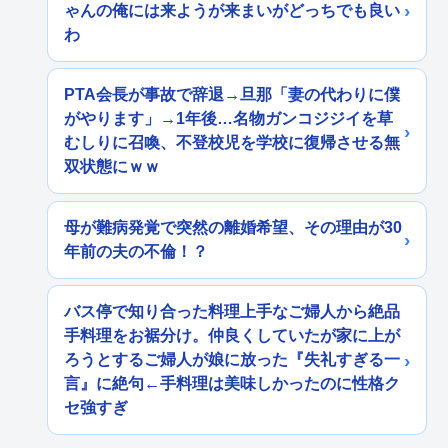
ゃんの俺には来ようが来まいがどっちでも良い
わ
PTA会長が事故で辞退→旦那「妻の代わりに僕
がやります」→1年後…名物ガンコジジイを草
むしりに召喚、不登校児を学校に復帰させる無
双状態にｗｗ
母が難病発覚で突然の離婚希望、その理由が30
年前の夫の不倫！？
バス停で知り合った料理上手なご婦人から絶品
手料理をお裾分け。仲良くしていたが家に上が
ろうとするご婦人が娘に放った『失礼すぎる一
言』に絶句←手料理は美味しかったのに性格ク
セ強すぎ