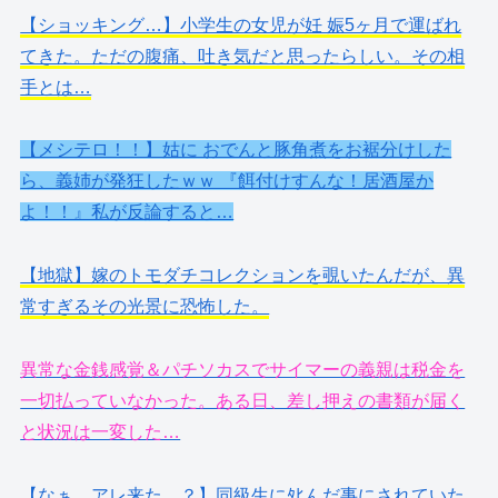
【ショッキング…】小学生の女児が妊 娠5ヶ月で運ばれ
てきた。ただの腹痛、吐き気だと思ったらしい。その相
手とは…
【メシテロ！！】姑に おでんと豚角煮をお裾分けした
ら、義姉が発狂したｗｗ 『餌付けすんな！居酒屋か
よ！！』私が反論すると…
【地獄】嫁のトモダチコレクションを覗いたんだが、異
常すぎるその光景に恐怖した。
異常な金銭感覚＆パチソカスでサイマーの義親は税金を
一切払っていなかった。ある日、差し押えの書類が届く
と状況は一変した…
【なぁ、アレ来た…？】同級生にﾀﾋんだ事にされていた