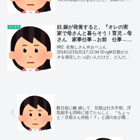
ばん近いせいでいつも損ばかり。義父が
１０年くらい前に自転車の乗ってるとき
に車ではねられて首から下がマヒし...
妊.娠が発覚すると、『オレの実
マジキチ
家で母さんと暮らそう！育児→母
さん 家事仕事→お前 仕事→オ
レね！』と旦那エネを発症した。
882: 名無しさん＠おーぷん
2014/12/15(月)17:12:04 ID:rgM旦那がエ
ネを発症したっぽいんだけど。どんだけ
話し合っても「でも俺達の子供である前
に母さんの孫なんだよ？」って…。なん
だそれ。あーもう意味わかんないもう
諦...
数日前に離 婚して、旦那は行方不明。浮
気相手も同時に捨てたらしく、『ちょっ
と！旦那さん何処！？』と謎の女が襲撃
してきた…