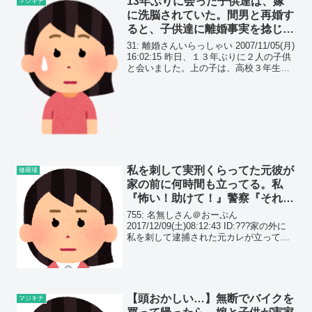
13年ぶりに会った子供達は、嫁
マジキチ
に洗脳されていた。間男と再婚す
ると、子供達に離婚事実を捻じ曲
げて説明していたらしく…
31: 離婚さんいらっしゃい 2007/11/05(月)
16:02:15 昨日、１３年ぶりに２人の子供
と会いました。上の子は、高校３年生下
の子は、高校１年生最初誰だか解らなか
った。
私を刺して実刑くらってた元彼が
修羅場
家の前に何時間も立ってる。私
『怖い！助けて！』警察『それだ
けなら何もできない』私『…』
755: 名無しさん＠おーぷん
2017/12/09(土)08:12:43 ID:???家の外に
私を刺して逮捕された元カレが立ってる
んだけどどうすればいいのこれ。怖いか
ら警察に電話したけどなんにも出来ない
って言われたんだがそんなもんなの？
て...
【頭おかしい…】無断でバイクを
マジキチ