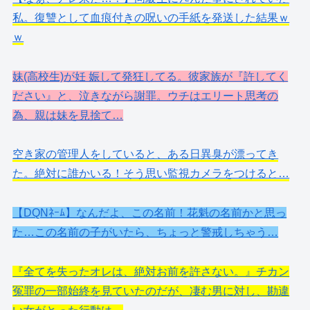
私。復讐として血痕付きの呪いの手紙を発送した結果ｗ
ｗ
妹(高校生)が妊 娠して発狂してる。彼家族が『許してく
ださい』と、泣きながら謝罪。ウチはエリート思考の
為、親は妹を見捨て…
空き家の管理人をしていると、ある日異臭が漂ってき
た。絶対に誰かいる！そう思い監視カメラをつけると…
【DQNﾈｰﾑ】なんだよ、この名前！花魁の名前かと思っ
た…この名前の子がいたら、ちょっと警戒しちゃう…
『全てを失ったオレは、絶対お前を許さない。』チカン
冤罪の一部始終を見ていたのだが、凄む男に対し、勘違