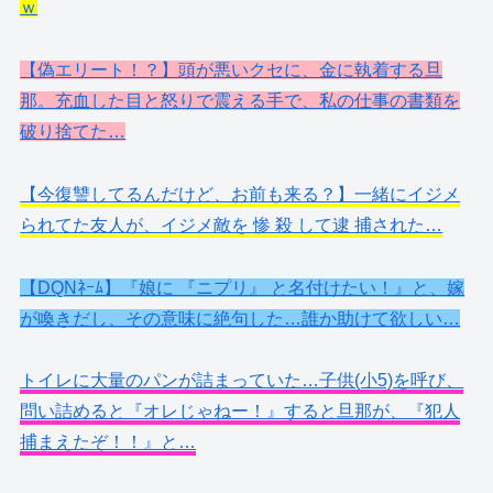
ｗ
【偽エリート！？】頭が悪いクセに、金に執着する旦
那。充血した目と怒りで震える手で、私の仕事の書類を
破り捨てた…
【今復讐してるんだけど、お前も来る？】一緒にイジメ
られてた友人が、イジメ敵を 惨 殺 して逮 捕された…
【DQNﾈｰﾑ】『娘に 『ニプリ』 と名付けたい！』と、嫁
が喚きだし、その意味に絶句した…誰か助けて欲しい…
トイレに大量のパンが詰まっていた…子供(小5)を呼び、
問い詰めると『オレじゃねー！』すると旦那が、『犯人
捕まえたぞ！！』と…