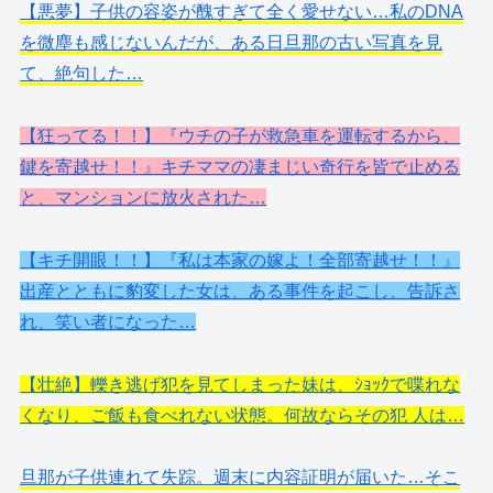
【悪夢】子供の容姿が醜すぎて全く愛せない…私のDNA
を微塵も感じないんだが、ある日旦那の古い写真を見
て、絶句した…
【狂ってる！！】『ウチの子が救急車を運転するから、
鍵を寄越せ！！』キチママの凄まじい奇行を皆で止める
と、マンションに放火された…
【キチ開眼！！】『私は本家の嫁よ！全部寄越せ！！』
出産とともに豹変した女は、ある事件を起こし、告訴さ
れ、笑い者になった…
【壮絶】轢き逃げ犯を見てしまった妹は、ｼｮｯｸで喋れな
くなり、ご飯も食べれない状態。何故ならその犯 人は…
旦那が子供連れて失踪。週末に内容証明が届いた…そこ