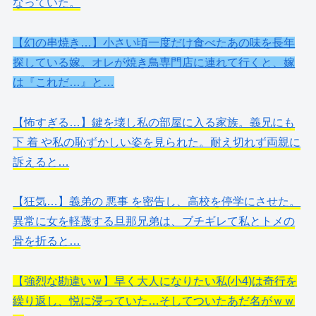
なっていた。
【幻の串焼き…】小さい頃一度だけ食べたあの味を長年
探している嫁。オレが焼き鳥専門店に連れて行くと、嫁
は『これだ…』と…
【怖すぎる…】鍵を壊し私の部屋に入る家族。義兄にも
下 着 や私の恥ずかしい姿を見られた。耐え切れず両親に
訴えると…
【狂気…】義弟の 悪事 を密告し、高校を停学にさせた。
異常に女を軽蔑する旦那兄弟は、ブチギレて私とトメの
骨を折ると…
【強烈な勘違いｗ】早く大人になりたい私(小4)は奇行を
繰り返し、悦に浸っていた…そしてついたあだ名がｗｗ