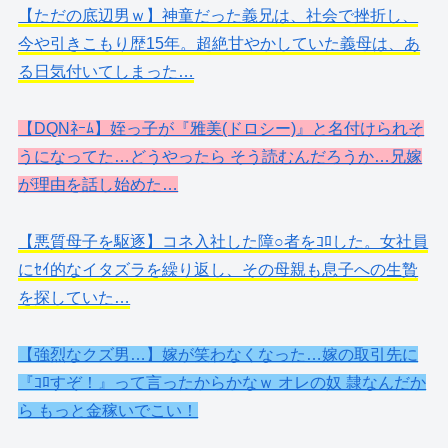
【ただの底辺男ｗ】神童だった義兄は、社会で挫折し、
今や引きこもり歴15年。超絶甘やかしていた義母は、あ
る日気付いてしまった…
【DQNﾈｰﾑ】姪っ子が『雅美(ドロシー)』と名付けられそ
うになってた…どうやったら そう読むんだろうか…兄嫁
が理由を話し始めた…
【悪質母子を駆逐】コネ入社した障○者をｺﾛした。女社員
にｾｲ的なイタズラを繰り返し、その母親も息子への生贄
を探していた…
【強烈なクズ男…】嫁が笑わなくなった…嫁の取引先に
『ｺﾛすぞ！』って言ったからかなｗ オレの奴 隷なんだか
ら もっと金稼いでこい！