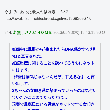
今までにあった最大の修羅場 ￡82
http://awabi.2ch.net/test/read.cgi/live/1368369677/
844:
名無しさん＠ＨＯＭＥ
2013/05/23(木) 13:43:13.90 O
妊娠中に旦那から｢生まれたらDNA鑑定する(ｷﾘ
ｯ)｣と宣言された。
妊娠出産に関することを調べてるうちにネット
にはまり、
｢妊娠は病気じゃないんだぞ、甘えるなよ｣と言
い出して、
2ちゃんの女叩き系に染まっていったのは気付い
ていたがここまでだったとは…
現実で最底辺にいる男達がネットでする女叩き