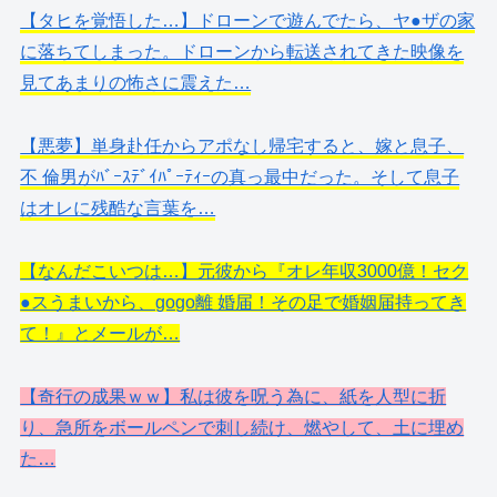
【タヒを覚悟した…】ドローンで遊んでたら、ヤ●ザの家
に落ちてしまった。ドローンから転送されてきた映像を
見てあまりの怖さに震えた…
【悪夢】単身赴任からアポなし帰宅すると、嫁と息子、
不 倫男がﾊﾞｰｽﾃﾞｲﾊﾟｰﾃｨｰの真っ最中だった。そして息子
はオレに残酷な言葉を…
【なんだこいつは…】元彼から『オレ年収3000億！セク
●スうまいから、gogo離 婚届！その足で婚姻届持ってき
て！』とメールが…
【奇行の成果ｗｗ】私は彼を呪う為に、紙を人型に折
り、急所をボールペンで刺し続け、燃やして、土に埋め
た…