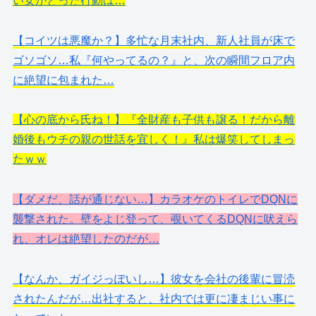
い女がとった行動は…
【コイツは悪魔か？】多忙な月末社内、新人社員が床で
ゴソゴソ…私『何やってるの？』と、次の瞬間フロア内
に絶望に包まれた…
【心の底から氏ね！】『全財産も子供も譲る！だから離
婚後もウチの親の世話を宜しく！』私は爆笑してしまっ
たｗｗ
【ダメだ、話が通じない…】カラオケのトイレでDQNに
襲撃された。壁をよじ登って、覗いてくるDQNに吠えら
れ、オレは絶望したのだが…
【なんか、ガイジっぽいし…】彼女を会社の後輩に冒涜
されたんだが…出社すると、社内では更に凄まじい事に