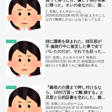
買って帰ったら、嫁と子供が実家
に帰った。オレの金なのに、激怒
する意味がわからないんだけ
1: 名無しさん＠おーぷん
ど！！
2016/03/20(日)09:00:01 ID:ajl まさかこん
なので離婚とかないよね？あっても正当
性ないよね？じゃじゃーーんってテンシ
ョン高くバイクで帰ったらガチ切れして
ワロタｗｗ・・・・いやまじでやばい
姉に護衛を頼まれた。姉旦那が
マジキチ
不.倫旅行中に被災した事で全て
バレたのだが、それでも狂った発
言を繰り返しており…
517: 名無しさん＠ＨＯＭＥ 投稿日：
2011/03/17(木) 16:26:27.46地震話の中恐
縮だけど今週末うちに修羅場が来る。う
ちの姉ちゃんが関東（まだ被害は無し）
から里帰りしてきた。
『義母の介護まで押し付けるな
マジキチ
ら、1000万貰って離.婚する』と
旦那と公的証書を交わした。義兄
弟は私を奴.隷か何かだと勘違い
36: 名無しさん＠おーぷん
してるようで…
2014/10/21(火)14:10:10 ID:58RIhshx7う
ちの旦那は二男なんだけど、実家にいち