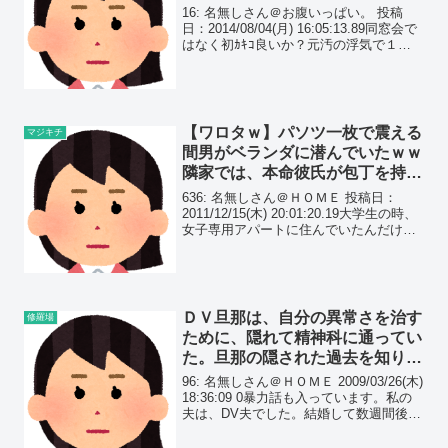
と同棲中だった。単身で突撃した
16: 名無しさん＠お腹いっぱい。 投稿
ら…
日：2014/08/04(月) 16:05:13.89同窓会で
はなく初ｶｷｺ良いか？元汚の浮気で１年
半の調停を経て無事離婚
【ワロタｗ】パソツ一枚で震える
マジキチ
間男がベランダに潜んでいたｗｗ
隣家では、本命彼氏が包丁を持っ
て暴れているらしく、ウチに逃げ
636: 名無しさん＠ＨＯＭＥ 投稿日：
たらしい…
2011/12/15(木) 20:01:20.19大学生の時、
女子専用アパートに住んでいたんだけ
ど、隣の住人が大変盛んな人だった部屋
を出るまで姿は見なかったが、朝であっ
ても情事の声は聞こえ、夜遅くに帰...
ＤＶ旦那は、自分の異常さを治す
修羅場
ために、隠れて精神科に通ってい
た。旦那の隠された過去を知り、
私は涙が…
96: 名無しさん＠ＨＯＭＥ 2009/03/26(木)
18:36:09 0暴力話も入っています。私の
夫は、DV夫でした。結婚して数週間後に
ケンカしたら、私は頬っぺたがはれ上が
るほど殴られていました。夫も、「何で