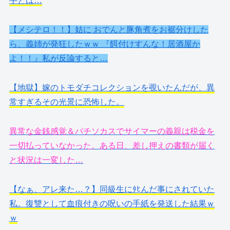
手とは…
【メシテロ！！】姑に おでんと豚角煮をお裾分けした
ら、義姉が発狂したｗｗ 『餌付けすんな！居酒屋か
よ！！』私が反論すると…
【地獄】嫁のトモダチコレクションを覗いたんだが、異
常すぎるその光景に恐怖した。
異常な金銭感覚＆パチソカスでサイマーの義親は税金を
一切払っていなかった。ある日、差し押えの書類が届く
と状況は一変した…
【なぁ、アレ来た…？】同級生にﾀﾋんだ事にされていた
私。復讐として血痕付きの呪いの手紙を発送した結果ｗ
ｗ