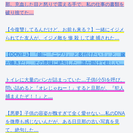
那。充血した目と怒りで震える手で、私の仕事の書類を
破り捨てた…
【今復讐してるんだけど、お前も来る？】一緒にイジメ
られてた友人が、イジメ敵を 惨 殺 して逮 捕された…
【DQNﾈｰﾑ】『娘に 『ニプリ』 と名付けたい！』と、嫁
が喚きだし、その意味に絶句した…誰か助けて欲しい…
トイレに大量のパンが詰まっていた…子供(小5)を呼び、
問い詰めると『オレじゃねー！』すると旦那が、『犯人
捕まえたぞ！！』と…
【悪夢】子供の容姿が醜すぎて全く愛せない…私のDNA
を微塵も感じないんだが、ある日旦那の古い写真を見
て、絶句した…