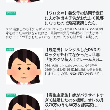
手を出したんだろう？」と、...
【ワロタｗ】義父母の訪問予定日
マジキチ
に夫が休出＆子供がおたふく風邪
になったので延期要請したら、怒
鳴られて強引に訪問された…
885: 名無しの心子知らず 2018/02/17(土) 12:31:05.14 ID:YBSSsF8N
家を建てた時の話なんだけど、最初の義父母の訪問の日に夫が休出
になって下の子がおたふくになったの。だから翌々週に延期したい
って言ったんだけ...
【醜悪男】レンタルしたDVDの
修羅場
ロックが外れてなかった→旦那
『あのクソ新人！クレーム入れて
やる！』と激怒し、店に電話する
964: 名無しさん＠おーぷん 令和元年
と…
05/04(土)13:43:36 ID:h8a.5d.np長文失礼
します。この間、GE●でDVDを借りてき
た時の話です。夫がカードを持っている
ので会計をお願いしたのですが、家に戻
ってから見ようとした...
【寄生虫家族】嫁がパラサイトす
マジキチ
ぎて結婚したのを後悔。オレの月
収70万のうち60万を嫁実家に渡
してるんだが、もう限界かも…