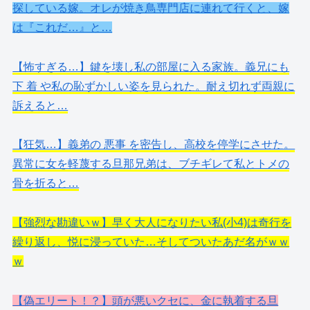
探している嫁。オレが焼き鳥専門店に連れて行くと、嫁
は『これだ…』と…
【怖すぎる…】鍵を壊し私の部屋に入る家族。義兄にも
下 着 や私の恥ずかしい姿を見られた。耐え切れず両親に
訴えると…
【狂気…】義弟の 悪事 を密告し、高校を停学にさせた。
異常に女を軽蔑する旦那兄弟は、ブチギレて私とトメの
骨を折ると…
【強烈な勘違いｗ】早く大人になりたい私(小4)は奇行を
繰り返し、悦に浸っていた…そしてついたあだ名がｗｗ
ｗ
【偽エリート！？】頭が悪いクセに、金に執着する旦