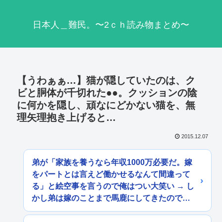
日本人＿難民。〜2ｃｈ読み物まとめ〜
【うわぁぁ…】猫が隠していたのは、ク
ビと胴体が千切れた●●。クッションの陰
に何かを隠し、頑なにどかない猫を、無
理矢理抱き上げると…
2015.12.07
弟が「家族を養うなら年収1000万必要だ。嫁
をパートとは言えど働かせるなんて間違って
る」と絵空事を言うので俺はつい大笑い → し
かし弟は嫁のことまで馬鹿にしてきたので…