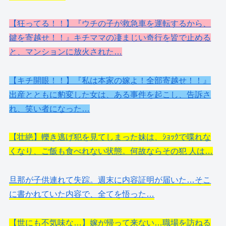
【狂ってる！！】『ウチの子が救急車を運転するから、
鍵を寄越せ！！』キチママの凄まじい奇行を皆で止める
と、マンションに放火された…
【キチ開眼！！】『私は本家の嫁よ！全部寄越せ！！』
出産とともに豹変した女は、ある事件を起こし、告訴さ
れ、笑い者になった…
【壮絶】轢き逃げ犯を見てしまった妹は、ｼｮｯｸで喋れな
くなり、ご飯も食べれない状態。何故ならその犯 人は…
旦那が子供連れて失踪。週末に内容証明が届いた…そこ
に書かれていた内容で、全てを悟った…
【世にも不気味な…】嫁が帰って来ない…職場を訪ねる