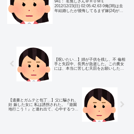
941： 名無しさん＠ＨＯＭＥ
2012/12/23(日) 02:05:42.63 0俺(38)は去
年結婚したが後悔してるまず嫁(24)がパ
ラサイトすぎ。何もしない。実家ヒキ嫁
の兄(長男)は精神病んでもう軽く10年は
入院中。次男さんは公務員...
【呪いたい…】姉が子供を残し、不 倫相
手と失踪中、長男が急逝した。この糞女
には、本当に苦しむ天罰をお願いした
い。
【遺書とガムテと包丁…】父に騙され、
妊 娠した女に 私は誘拐された。『遊園
地行こう！』と連れ出て、心中するつも
りだったらしく…