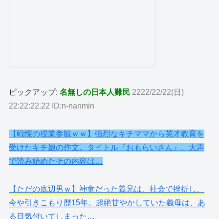
ピックアップ:
名無しの日本人難民
2222/22/22(日)
22:22:22.22 ID:n-nanmin
【戦慄の授業参観ｗｗ】強烈なキチママから英才教育を
受けたキチ娘の作文。タイトル『おもらいさん』。大声
で読み始めたその内容は…
【ただの底辺男ｗ】神童だった義兄は、社会で挫折し、
今や引きこもり歴15年。超絶甘やかしていた義母は、あ
る日気付いてしまった…