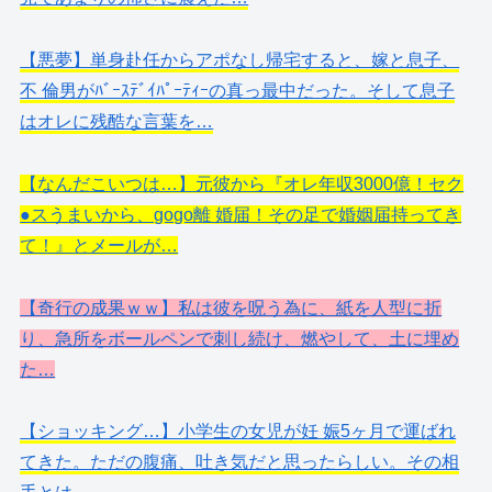
【悪夢】単身赴任からアポなし帰宅すると、嫁と息子、
不 倫男がﾊﾞｰｽﾃﾞｲﾊﾟｰﾃｨｰの真っ最中だった。そして息子
はオレに残酷な言葉を…
【なんだこいつは…】元彼から『オレ年収3000億！セク
●スうまいから、gogo離 婚届！その足で婚姻届持ってき
て！』とメールが…
【奇行の成果ｗｗ】私は彼を呪う為に、紙を人型に折
り、急所をボールペンで刺し続け、燃やして、土に埋め
た…
【ショッキング…】小学生の女児が妊 娠5ヶ月で運ばれ
てきた。ただの腹痛、吐き気だと思ったらしい。その相