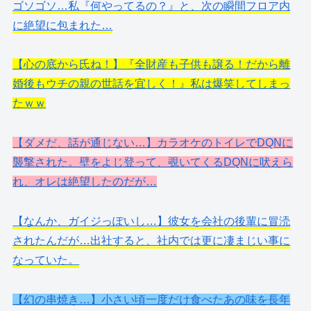
ゴソゴソ…私『何やってるの？』と、次の瞬間フロア内
に絶望に包まれた…
【心の底から氏ね！】『全財産も子供も譲る！だから離
婚後もウチの親の世話を宜しく！』私は爆笑してしまっ
たｗｗ
【ダメだ、話が通じない…】カラオケのトイレでDQNに
襲撃された。壁をよじ登って、覗いてくるDQNに吠えら
れ、オレは絶望したのだが…
【なんか、ガイジっぽいし…】彼女を会社の後輩に冒涜
されたんだが…出社すると、社内では更に凄まじい事に
なっていた。
【幻の串焼き…】小さい頃一度だけ食べたあの味を長年