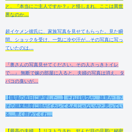
と、『本当にご主人ですか？』と怪しまれ、ここは異世
界なのか…
超イケメン彼氏に、家族写真を見せてもらった。見た瞬
間、ショックを受け、一気に冷や汗が…その写真に写っ
ていたのは…
『奥さんの写真見せてください。その人さっきトイレ
で…』 無断で嫁の部屋に入ると、夫婦の写真は消え、タ
バコの臭いが…
【職場の在日に絶望した…】それは病気か、故意か！？
その就業態度に頭がイカレてるんじゃないかと思ってい
る…早く辞めてくれ…
【最高の夫婦…】リストラされ、ﾀﾋんだ目の旦那に秘密