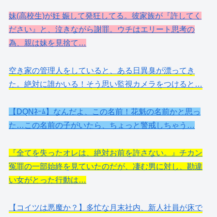
妹(高校生)が妊 娠して発狂してる。彼家族が『許してく
ださい』と、泣きながら謝罪。ウチはエリート思考の
為、親は妹を見捨て…
空き家の管理人をしていると、ある日異臭が漂ってき
た。絶対に誰かいる！そう思い監視カメラをつけると…
【DQNﾈｰﾑ】なんだよ、この名前！花魁の名前かと思っ
た…この名前の子がいたら、ちょっと警戒しちゃう…
『全てを失ったオレは、絶対お前を許さない。』チカン
冤罪の一部始終を見ていたのだが、凄む男に対し、勘違
い女がとった行動は…
【コイツは悪魔か？】多忙な月末社内、新人社員が床で