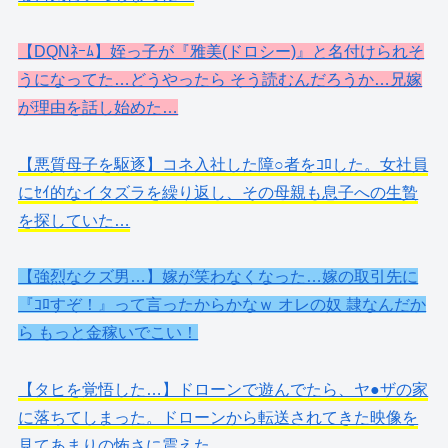
【DQNﾈｰﾑ】姪っ子が『雅美(ドロシー)』と名付けられそ
うになってた…どうやったら そう読むんだろうか…兄嫁
が理由を話し始めた…
【悪質母子を駆逐】コネ入社した障○者をｺﾛした。女社員
にｾｲ的なイタズラを繰り返し、その母親も息子への生贄
を探していた…
【強烈なクズ男…】嫁が笑わなくなった…嫁の取引先に
『ｺﾛすぞ！』って言ったからかなｗ オレの奴 隷なんだか
ら もっと金稼いでこい！
【タヒを覚悟した…】ドローンで遊んでたら、ヤ●ザの家
に落ちてしまった。ドローンから転送されてきた映像を
見てあまりの怖さに震えた…