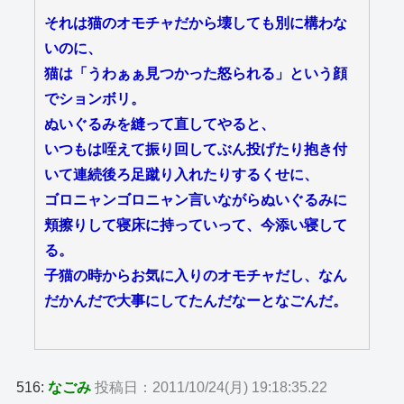
それは猫のオモチャだから壊しても別に構わな
いのに、
猫は「うわぁぁ見つかった怒られる」という顔
でションボリ。
ぬいぐるみを縫って直してやると、
いつもは咥えて振り回してぶん投げたり抱き付
いて連続後ろ足蹴り入れたりするくせに、
ゴロニャンゴロニャン言いながらぬいぐるみに
頬擦りして寝床に持っていって、今添い寝して
る。
子猫の時からお気に入りのオモチャだし、なん
だかんだで大事にしてたんだなーとなごんだ。
516:
なごみ
投稿日：2011/10/24(月) 19:18:35.22