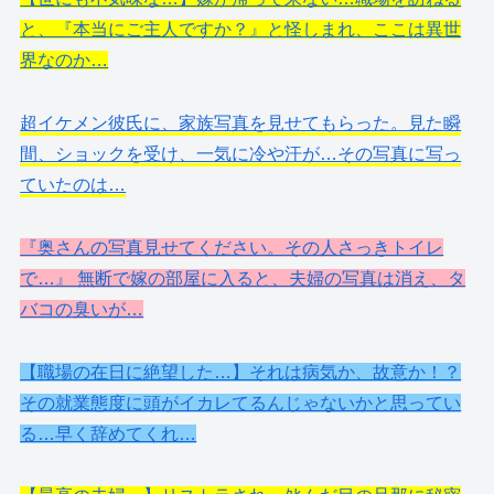
と、『本当にご主人ですか？』と怪しまれ、ここは異世
界なのか…
超イケメン彼氏に、家族写真を見せてもらった。見た瞬
間、ショックを受け、一気に冷や汗が…その写真に写っ
ていたのは…
『奥さんの写真見せてください。その人さっきトイレ
で…』 無断で嫁の部屋に入ると、夫婦の写真は消え、タ
バコの臭いが…
【職場の在日に絶望した…】それは病気か、故意か！？
その就業態度に頭がイカレてるんじゃないかと思ってい
る…早く辞めてくれ…