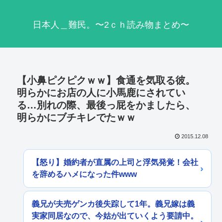
日本人＿難民。〜2ｃｈ読み物まとめ〜
【小鼻ピクピクｗｗ】食通を気取る彼。
明らかにお店の人に小馬鹿にされてい
る…別れの際、最後っ屁をかましたら、
明らかにブチキレでたｗｗ
2015.12.08
【怒り】婚約者が直属の上司と浮気発覚！会社
を辞めるハメになった件www
義兄が夫売ゲンカ後失踪して1年。義兄嫁は義
実家同居なので、今姑が出ていくよう要請中。