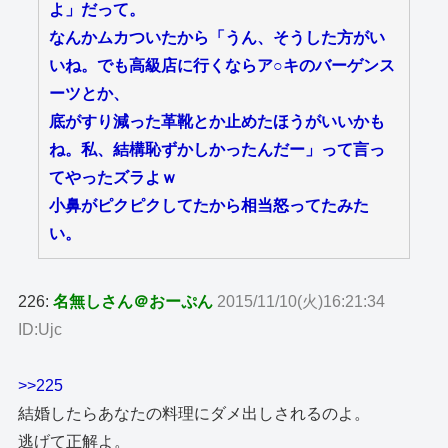
よ」だって。
なんかムカついたから「うん、そうした方がい
いね。でも高級店に行くならア○キのバーゲンス
ーツとか、
底がすり減った革靴とか止めたほうがいいかも
ね。私、結構恥ずかしかったんだー」って言っ
てやったズラよｗ
小鼻がピクピクしてたから相当怒ってたみた
い。
226:
名無しさん＠おーぷん
2015/11/10(火)16:21:34
ID:Ujc
>>225
結婚したらあなたの料理にダメ出しされるのよ。
逃げて正解よ。