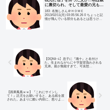
に裏切られ、そして最愛の兄もﾀﾋ
んだ。誰の為の人生なんだろう…
183: 名無しさん＠ＨＯＭＥ
2013/02/11(月) 03:05:56.26 0 ちょっと記
憶が飛んでいる部分もあるとは思うけれ
ど、投下。 私の両親はとても仲が良く、
どちらもどちらにべた惚れ状態。
【DQNﾈｰﾑ】息子に『璃十』と名付け
た。生まれながらに十字架背負わされる
兄弟。親が無能すぎて、可哀想…
【因果鳳凰ｗｗ】『これにサインし
て！』託児をお願いすると、ある紙を渡
された。あまりに酷い内容に、怒りより
も恐怖が勝ってしまい…