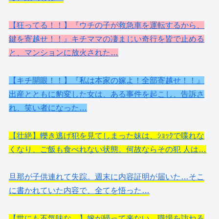
【狂ってる！！】『ウチの子が救急車を運転するから、
鍵を寄越せ！！』キチママの凄まじい奇行を皆で止める
と、マンションに放火された…
【キチ開眼！！】『私は本家の嫁よ！全部寄越せ！！』
出産とともに豹変した女は、ある事件を起こし、告訴さ
れ、笑い者になった…
【壮絶】轢き逃げ犯を見てしまった妹は、ｼｮｯｸで喋れな
くなり、ご飯も食べれない状態。何故ならその犯 人は…
旦那が子供連れて失踪。週末に内容証明が届いた…そこ
に書かれていた内容で、全てを悟った…
【世にも不気味な…】嫁が帰って来ない…職場を訪ねる