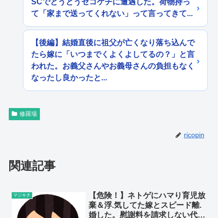
SCでとうとうセコケチに遭遇した。荷物持っ
て「家まで送ってくれない」って言ってきて...
【後編】結婚直後に祖父が亡くなり落ち込んで
たら嫁に「いつまでくよくよしてるの？」と言
われた。お義父さんやお義母さんの負担もなく
なったし良かったと...
修羅場
ricopin
関連記事
【危険！】ネトゲにハマり育児放
マジキチ
棄＆浮.気してた嫁とスピード離.
婚した。慰謝料を請求しない代わ