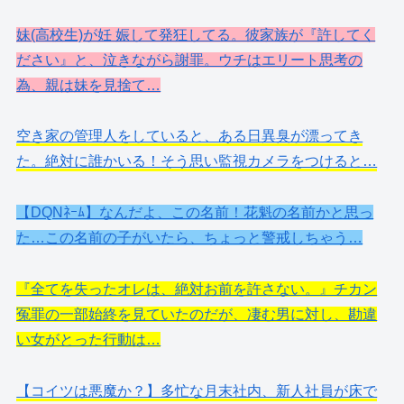
妹(高校生)が妊 娠して発狂してる。彼家族が『許してく
ださい』と、泣きながら謝罪。ウチはエリート思考の
為、親は妹を見捨て…
空き家の管理人をしていると、ある日異臭が漂ってき
た。絶対に誰かいる！そう思い監視カメラをつけると…
【DQNﾈｰﾑ】なんだよ、この名前！花魁の名前かと思っ
た…この名前の子がいたら、ちょっと警戒しちゃう…
『全てを失ったオレは、絶対お前を許さない。』チカン
冤罪の一部始終を見ていたのだが、凄む男に対し、勘違
い女がとった行動は…
【コイツは悪魔か？】多忙な月末社内、新人社員が床で