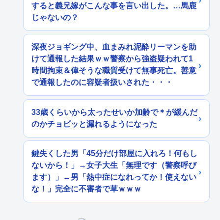
すると義兄嫁がこんな事を言い出した。…馬鹿
じゃないの？
深夜ジョギング中、血まみれ泥酔リーマンを助
けて通報した結果ｗｗ警察から強盗疑われて1
時間拘束＆偉そうな職質受けて無事死亡。善意
で通報したのに容疑者扱いされた・・・
33歳くらいから太ったせいか加齢で＊が緩んだ
のかチョビッと漏れるようになった
鍵失くした男「45分だけ部屋に入れろ！何もし
ないから！」→女子大生「無理です（警察呼び
ます）」→男「熱中症になれってか！使えない
な！」完全に不審者で草ｗｗｗ