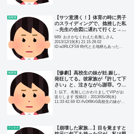
に300円借りたらしいんだが、それを返
し忘れたまま帰ろうとしたので、玄...
【サツ意湧く！】体育の時に男子
修羅場
のスライディングで、捻挫した私
→先生の合図に遅れて行くと→ス
ピーチ台に上がるように言われ
689: おさかなくわえた名無しさん
て…
2013/12/19(木) 21:15:28.02
ID:w3RLCFS9 時代と土地柄もあったの
だろうけど、小学生の頃の話。 とにかく
「大人＝えらい」「大人の言うことは絶
対」という風習が根強く ことさ...
【惨劇】高校生の妹が妊.娠し、
修羅場
発狂してる。彼家族が『許して下
さい』と、泣きながら謝罪。ウチ
はエリート思考の為、親は妹を見
1: 以下、名無しにかわりましてVIPがお
捨て…
送りします 投稿日：2013/05/08(水)
11:33:42.69 ID:/fvDf8Kr0高校生の妹が妊
娠して大暴れしてるｗｗ家の家族はみん
なエリート思考で俺が落ちこぼれたから
妹に期待がいって...
【崩壊した家族…】目を覚ますと
マジキチ
枕元に包丁を持った父が…私は親