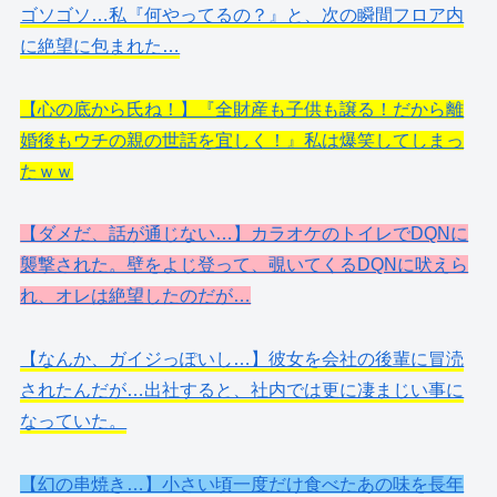
ゴソゴソ…私『何やってるの？』と、次の瞬間フロア内
に絶望に包まれた…
【心の底から氏ね！】『全財産も子供も譲る！だから離
婚後もウチの親の世話を宜しく！』私は爆笑してしまっ
たｗｗ
【ダメだ、話が通じない…】カラオケのトイレでDQNに
襲撃された。壁をよじ登って、覗いてくるDQNに吠えら
れ、オレは絶望したのだが…
【なんか、ガイジっぽいし…】彼女を会社の後輩に冒涜
されたんだが…出社すると、社内では更に凄まじい事に
なっていた。
【幻の串焼き…】小さい頃一度だけ食べたあの味を長年