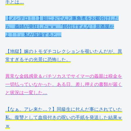
手とは…
【メシテロ！！】姑に おでんと豚角煮をお裾分けした
ら、義姉が発狂したｗｗ 『餌付けすんな！居酒屋か
よ！！』私が反論すると…
【地獄】嫁のトモダチコレクションを覗いたんだが、異
常すぎるその光景に恐怖した。
異常な金銭感覚＆パチソカスでサイマーの義親は税金を
一切払っていなかった。ある日、差し押えの書類が届く
と状況は一変した…
【なぁ、アレ来た…？】同級生にﾀﾋんだ事にされていた
私。復讐として血痕付きの呪いの手紙を発送した結果ｗ
ｗ