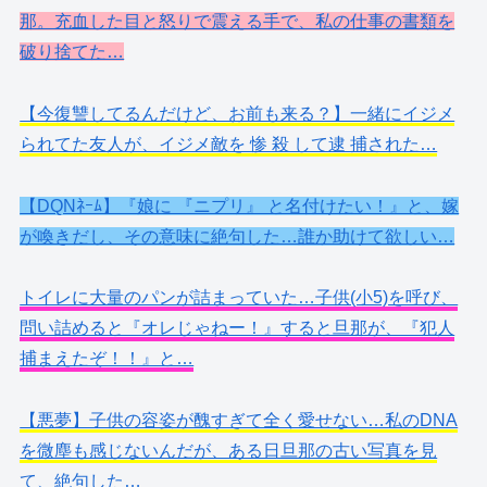
那。充血した目と怒りで震える手で、私の仕事の書類を
破り捨てた…
【今復讐してるんだけど、お前も来る？】一緒にイジメ
られてた友人が、イジメ敵を 惨 殺 して逮 捕された…
【DQNﾈｰﾑ】『娘に 『ニプリ』 と名付けたい！』と、嫁
が喚きだし、その意味に絶句した…誰か助けて欲しい…
トイレに大量のパンが詰まっていた…子供(小5)を呼び、
問い詰めると『オレじゃねー！』すると旦那が、『犯人
捕まえたぞ！！』と…
【悪夢】子供の容姿が醜すぎて全く愛せない…私のDNA
を微塵も感じないんだが、ある日旦那の古い写真を見
て、絶句した…