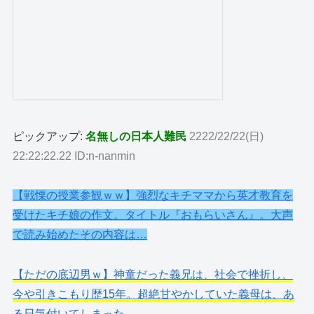
ピックアップ:
名無しの日本人難民
2222/22/22(日)
22:22:22.22 ID:n-nanmin
【戦慄の授業参観ｗｗ】強烈なキチママから英才教育を
受けたキチ娘の作文。タイトル『おもらいさん』。大声
で読み始めたその内容は…
【ただの底辺男ｗ】神童だった義兄は、社会で挫折し、
今や引きこもり歴15年。超絶甘やかしていた義母は、あ
る日気付いてしまった…