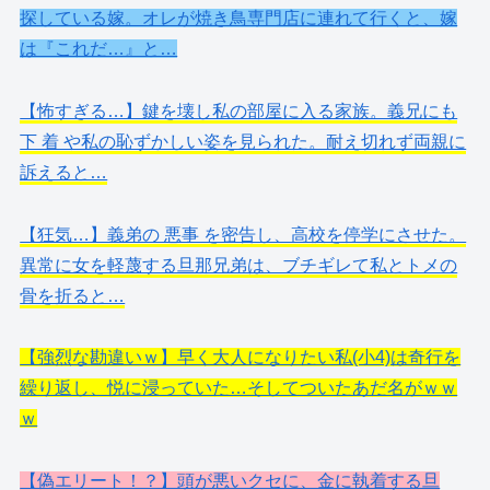
探している嫁。オレが焼き鳥専門店に連れて行くと、嫁
は『これだ…』と…
【怖すぎる…】鍵を壊し私の部屋に入る家族。義兄にも
下 着 や私の恥ずかしい姿を見られた。耐え切れず両親に
訴えると…
【狂気…】義弟の 悪事 を密告し、高校を停学にさせた。
異常に女を軽蔑する旦那兄弟は、ブチギレて私とトメの
骨を折ると…
【強烈な勘違いｗ】早く大人になりたい私(小4)は奇行を
繰り返し、悦に浸っていた…そしてついたあだ名がｗｗ
ｗ
【偽エリート！？】頭が悪いクセに、金に執着する旦