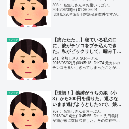
りに、親権をオレに譲る条件に…
303： 名無しさん＠お腹いっぱい。
2019/06/09(日) 01:36:36.91
ID:lHEx20Mta若干解決済み案件ですが吐
き出させてください相談者テンプレ・相
談者の年齢職業 38会社員 年収800・嫁の
年齢職業 34 専業・...
【痛たたた…】寝ている私の口
マジキチ
に、彼がチソコをブチ込んでき
た。私がビックリして、噛み千切
ってしまうと…
241: 名無しさん＠おーぷん
2016/05/02(月)00:05:18 ID:K74 元カレの
チンコを食いちぎってしまったことがあ
る。元カレはイラマチオをさせることが
夢だったらしいけど、私は断固として断
っていた。彼は納得していたようだっ...
【憤慨！】義姉がうちの娘（小
マジキチ
3）から300円を借りた。返さな
いまま逃げようとしたので、娘が
言い辛そうに返却を求めたら…
767： 名無しさん＠おーぷん
2018/04/14(土)13:45:55 ID:tLs 先日義姉
が我が家に数日滞在した。その滞在中に
義姉が小銭が無かったからと娘（小３）