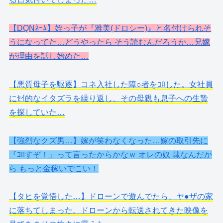
【DQNﾈｰﾑ】姪っ子が『雅美(ドロシー)』と名付けられそ
うになってた…どうやったら そう読むんだろうか…兄嫁
が理由を話し始めた…
【悪質母子を駆逐】コネ入社した障○者をｺﾛした。女社員
にｾｲ的なイタズラを繰り返し、その母親も息子への生贄
を探していた…
【強烈なクズ男…】嫁が笑わなくなった…嫁の取引先に
『ｺﾛすぞ！』って言ったからかなｗ オレの奴 隷なんだか
ら もっと金稼いでこい！
【タヒを覚悟した…】ドローンで遊んでたら、ヤ●ザの家
に落ちてしまった。ドローンから転送されてきた映像を