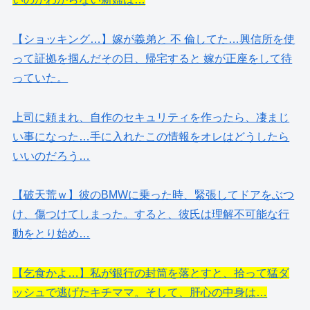
【ショッキング…】嫁が義弟と 不 倫してた…興信所を使
って証拠を掴んだその日、帰宅すると 嫁が正座をして待
っていた。
上司に頼まれ、自作のセキュリティを作ったら、凄まじ
い事になった…手に入れたこの情報をオレはどうしたら
いいのだろう…
【破天荒ｗ】彼のBMWに乗った時、緊張してドアをぶつ
け、傷つけてしまった。すると、彼氏は理解不可能な行
動をとり始め…
【乞食かよ…】私が銀行の封筒を落とすと、拾って猛ダ
ッシュで逃げたキチママ。そして、肝心の中身は…