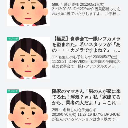
り易い形で…
589: 可愛い奥様 2012/05/17(木)
21:12:20.66 ID:fI2D5xrq0 因果応報って忘
れた頃に来ていたりしますよ。 小学校高
学年の頃、同じクラスにNちゃんとRちゃ
んという子がいた。
【極悪】食事会で一眼レフカメラ
マジキチ
を盗まれた。若いスタッフが『あ
の・・・カメラですよね？』→貰
った情報を頼りに泥ママに挑ん
11: 名無しの心子知らず 2006/05/27(土)
だ。
11:33:31 ID:NVVl9X8m幼稚園の卒園式の
後の食事会で一眼レフデジタルカメラを
やられたよ。私の不注意なんだけど、訳
あって時間にして1分半位、カメラから眼
を離してしまった。...
隣家のママさん「男の人が家に来
マジキチ
てるね！浮気？ｗ」私「家建てる
から、業者の人だよ！」←これが
原因でマズい事になった…
299： 名無しの心子知らず
2010/07/07(水) 11:27:19 ID:Y0nDPB4U私
が住んでいるマンションは少々狭めで、
入れ替りが多い。そんなマンションに10