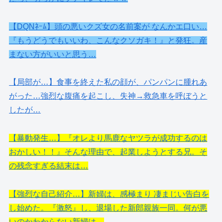
【DQNﾈｰﾑ】頭の悪いクズ女の名前案が なんかエ口い…
『もうどうでもいいわ、こんなクソガキ！』と発狂。産
まない方がいいと思う…
【局部が…】食事を終えた私の顔が、パンパンに腫れあ
がった…強烈な腹痛を起こし、失神→救急車を呼ぼうと
したが…
【暴動発生…】『オレより馬鹿なヤツラが成功するのは
おかしい！！』そんな理由で、起業しようとする兄。そ
の残念すぎる結末は…
【強烈な自己紹介…】新婦は、感極まり 凄まじい告白を
し始めた。『激怒』し、退場した新郎親族一同。何が悪
いのかわからない新婦は…