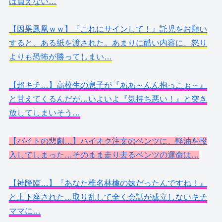
は負えない…
【因果鳳凰ｗｗ】『これにサインして！』託児をお願い
すると、ある紙を渡された。あまりに酷い内容に、怒り
よりも恐怖が勝ってしまい…
【超キチ…】高校生の息子が『ああ～んん抱っこぉ～』
と甘えてくるんだが…いよいよ『気持ち悪い！』と突き
放してしまいそう…
【バイトの悲劇…】ハイオク注文のベンツに、軽油を投
入してしまった…そのまま走り去るベンツの運命は…
【神降臨…】『あなた椎名林檎の妹だったんですね！』
と土下座された…取り乱して全く会話が成立しないキチ
ママに…