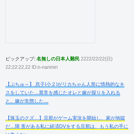
ピックアップ:
名無しの日本人難民
2222/22/22(日)
22:22:22.22 ID:n-nanmin
【ぶちゅ～】 息子(小２)がリカちゃん人形に情熱的なキ
スをしていた…異常を感じたオレと嫁が探りを入れる
と、嫁が失態した…
【珠玉のクズ…】旦那がゲーム実況を開始し、家が地獄
だ…障 害がある私に経済DVをする旦那は、もう私の手に