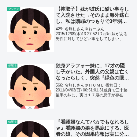
【搾取子】妹が彼氏に酷い事をし
マジキチ
て入院させた→そのまま海外逃亡
し、私は贖罪のつもりで3年弱お
世話をしていたら…
429: 名無しさん＠おーぷん
2015/12/09(水)13:27:52 ID:gRn 妹がある
男性に対してひどい事をしてしまい、贖
罪のつもりでまめ世話をしていた。下着
を用意したり、入院費の一部を払ったり
だからといって体の関係なんてないし...
独身アラフォー妹に、17才の隠
修羅場
し子がいた。外国人の父親は亡く
なったらしく、突然『緑色の眼の
甥』の出現に焦っている…
566: 名無しさん＠ＨＯＭＥ 投稿日：
2011/04/03(日) 00:51:01.31独身で三十路
後半の妹に、実は１７歳の息子が存在し
ていた。どうやら２０歳の時に行ってい
たアメリカ留学中に、
『看護婦なんてバカでもなれるし
修羅場
ｗ』看護婦の娘を馬鹿にする、医
者の娘。その因果応報は実に分か