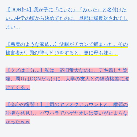
【DQNﾈｰﾑ】我が子に『にぃな』『みぃた』と名付けた
い…中学の頃から決めてたのに、旦那に猛反対されてし
まい…
【悪魔のような家族…】父親がチカンで捕まった。その
被害者が、飛び降りｼﾞｻﾂをすると、更に母も妹も…
【クズは自分…】私は一応旧帝大なのに、デキ婚した途
端、周りはDQNだらけに…大学の友人との経済格差に泣
けてくる…
【会心の復讐！】上司のヤフオクアカウントと、横領の
証拠を発見し、パワハラでハゲたオレは笑いが止まらな
かったｗｗ