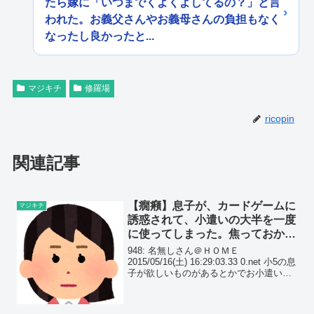
たら嫁に「いつまでくよくよしてるの？」と言
われた。お義父さんやお義母さんの負担もなく
なったし良かったと...
マジキチ
修羅場
ricopin
関連記事
【癇癪】息子が、カードゲームに
マジキチ
誘惑されて、小遣いの大半を一度
に使ってしまった。焦っておかし
くなった息子は、店を飛び出し…
948: 名無しさん＠ＨＯＭＥ
2015/05/16(土) 16:29:03.33 0.net 小5の息
子が欲しいものがあるとかでお小遣いを
貯めてて 漸く貯まったので家から少し離
れた大型店舗に買い物に連れてった