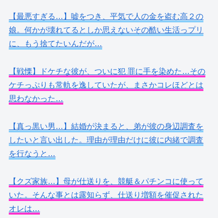
【最悪すぎる…】嘘をつき、平気で人の金を盗む高２の
娘。何かが壊れてるとしか思えないその酷い生活っプリ
に、もう捨てたいんだが…
【戦慄】ドケチな彼が、ついに犯 罪に手を染めた…その
ケチっぷりも常軌を逸していたが、まさかコレほどとは
思わなかった…
【真っ黒い男…】結婚が決まると、弟が彼の身辺調査を
したいと言い出した。理由が理由だけに彼に内緒で調査
を行なうと…
【クズ家族…】母が仕送りを、競艇＆パチンコに使って
いた。そんな事とは露知らず、仕送り増額を催促された
オレは…