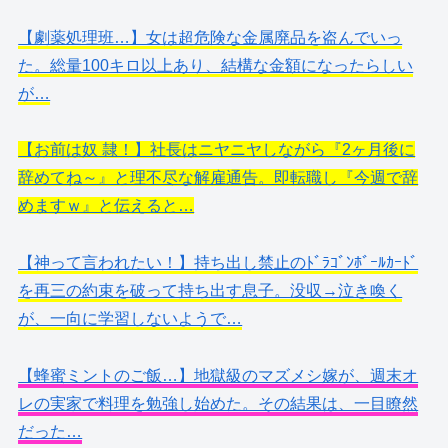
【劇薬処理班…】女は超危険な金属廃品を盗んでいっ
た。総量100キロ以上あり、結構な金額になったらしい
が…
【お前は奴 隷！】社長はニヤニヤしながら『2ヶ月後に
辞めてね～』と理不尽な解雇通告。即転職し『今週で辞
めますｗ』と伝えると…
【神って言われたい！】持ち出し禁止のﾄﾞﾗｺﾞﾝﾎﾞｰﾙｶｰﾄﾞ
を再三の約束を破って持ち出す息子。没収→泣き喚く
が、一向に学習しないようで…
【蜂蜜ミントのご飯…】地獄級のマズメシ嫁が、週末オ
レの実家で料理を勉強し始めた。その結果は、一目瞭然
だった…