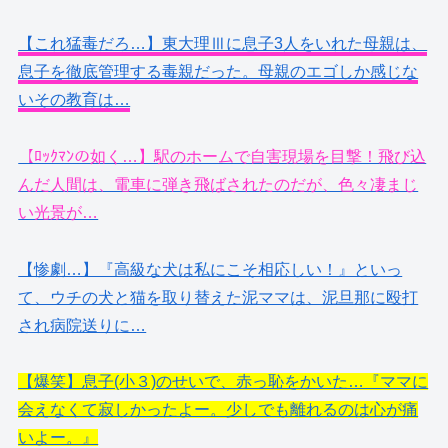
【これ猛毒だろ…】東大理Ⅲに息子3人をいれた母親は、
息子を徹底管理する毒親だった。母親のエゴしか感じな
いその教育は…
【ﾛｯｸﾏﾝの如く…】駅のホームで自害現場を目撃！飛び込
んだ人間は、電車に弾き飛ばされたのだが、色々凄まじ
い光景が…
【惨劇…】『高級な犬は私にこそ相応しい！』といっ
て、ウチの犬と猫を取り替えた泥ママは、泥旦那に殴打
され病院送りに…
【爆笑】息子(小３)のせいで、赤っ恥をかいた…『ママに
会えなくて寂しかったよー。少しでも離れるのは心が痛
いよー。』