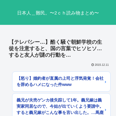
日本人＿難民。〜2ｃｈ読み物まとめ〜
【テレパシー…】酷く騒ぐ朝鮮学校の生
徒を注意すると、国の言葉でヒソヒソ…
すると友人が謎の行動を…
2015.12.11
【怒り】婚約者が直属の上司と浮気発覚！会社
を辞めるハメになった件www
義兄が夫売ゲンカ後失踪して1年。義兄嫁は義
実家同居なので、今姑が出ていくよう要請中。
すると義兄嫁がこんな事を言い出した。…馬鹿