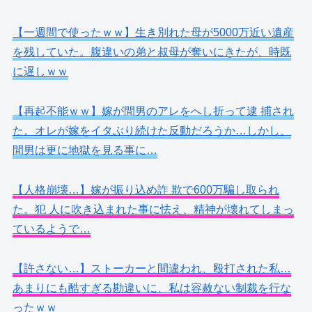
【一週間で使ったｗｗ】生き別れた母が5000万近い遺産
を残していた。腹違いの弟と叔母が奪いにきたが、時既
に遅しｗｗ
【再起不能ｗｗ】嫁が間男のアレをへし折って逮 捕され
た。オレが嫁をイタぶり続けた反動だろうか…しかし、
間男は更に地獄を見る事に…
【人格崩壊…】嫁が振り込め詐 欺で600万騙し取られ
た。犯 人に吹き込まれた事に怯え、精神が壊れてしまっ
ているようで…
【許さない…】ストーカーと間違われ、殴打された私…
あまりにも酷すぎる勘違いに、私は容赦ない制裁を行な
ったｗｗ