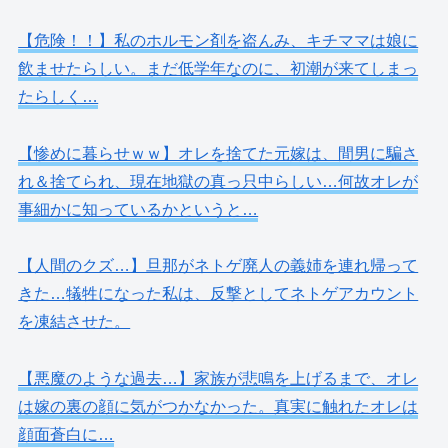
【危険！！】私のホルモン剤を盗んみ、キチママは娘に
飲ませたらしい。まだ低学年なのに、初潮が来てしまっ
たらしく…
【惨めに暮らせｗｗ】オレを捨てた元嫁は、間男に騙さ
れ＆捨てられ、現在地獄の真っ只中らしい…何故オレが
事細かに知っているかというと…
【人間のクズ…】旦那がネトゲ廃人の義姉を連れ帰って
きた…犠牲になった私は、反撃としてネトゲアカウント
を凍結させた。
【悪魔のような過去…】家族が悲鳴を上げるまで、オレ
は嫁の裏の顔に気がつかなかった。真実に触れたオレは
顔面蒼白に…