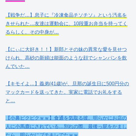
【戦争だ…】息子に『冷凍食品チソチソ』という汚名を
きせられた…友達は運動会に、10段重お弁当を持ってく
るらしく、その中身が…
【にぃに大好き！！】新郎とその妹の異常な愛を見せつ
けられ、高砂の新婦は能面のような顔でシャンパンを飲
んでいた…
【キモイよ…】義弟(41歳)が、旦那の誕生日に500円分の
マックカードを送ってきた。実家に電話でお礼をする
と…
【小鼻ピクピクｗｗ】食通を気取る彼。明らかにお店の
人に小馬鹿にされている…別れの際、最後っ屁をかまし
たら、明らかにブチキレでたｗｗ