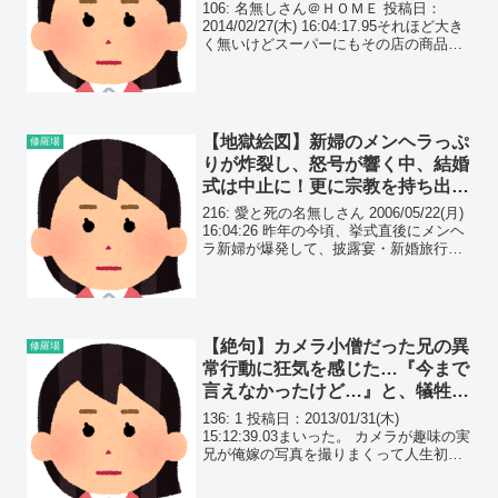
張同行の指示がでたのだが…
106: 名無しさん＠ＨＯＭＥ 投稿日：
2014/02/27(木) 16:04:17.95それほど大き
く無いけどスーパーにもその店の商品が
売っていて ほどほど有名な飲食チェーン
の会長秘書も愛人募集だった。
【地獄絵図】新婦のメンヘラっぷ
修羅場
りが炸裂し、怒号が響く中、結婚
式は中止に！更に宗教を持ち出
し、『離.婚は絶対にしない！』
216: 愛と死の名無しさん 2006/05/22(月)
と…
16:04:26 昨年の今頃、挙式直後にメンヘ
ラ新婦が爆発して、披露宴・新婚旅行・
新婚生活がキャンセルされたという結婚
式に参加してきました。
【絶句】カメラ小僧だった兄の異
修羅場
常行動に狂気を感じた…『今まで
言えなかったけど…』と、犠牲に
なっていた嫁が、語り始めた。
136: 1 投稿日：2013/01/31(木)
15:12:39.03まいった。 カメラが趣味の実
兄が俺嫁の写真を撮りまくって人生初の
大喧嘩になった 俺と兄は結構な年の差が
あって、俺夫婦２０代後半、兄夫婦４０