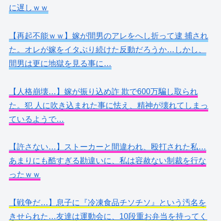
に遅しｗｗ
【再起不能ｗｗ】嫁が間男のアレをへし折って逮 捕され
た。オレが嫁をイタぶり続けた反動だろうか…しかし、
間男は更に地獄を見る事に…
【人格崩壊…】嫁が振り込め詐 欺で600万騙し取られ
た。犯 人に吹き込まれた事に怯え、精神が壊れてしまっ
ているようで…
【許さない…】ストーカーと間違われ、殴打された私…
あまりにも酷すぎる勘違いに、私は容赦ない制裁を行な
ったｗｗ
【戦争だ…】息子に『冷凍食品チソチソ』という汚名を
きせられた…友達は運動会に、10段重お弁当を持ってく