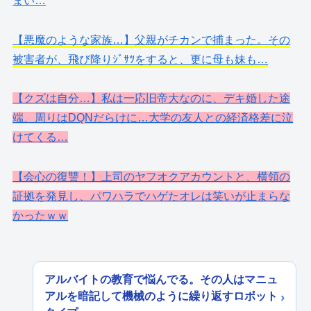
まい…
【悪魔のような家族…】父親がチカンで捕まった。その
被害者が、飛び降りｼﾞｻﾂをすると、更に母も妹も…
【クズは自分…】私は一応旧帝大なのに、デキ婚した途
端、周りはDQNだらけに…大学の友人との経済格差に泣
けてくる…
【会心の復讐！】上司のヤフオクアカウントと、横領の
証拠を発見し、パワハラでハゲたオレは笑いが止まらな
かったｗｗ
アルバイトの教育で悩んでる。その人はマニュ
アルを暗記して機械のように繰り返すロボット