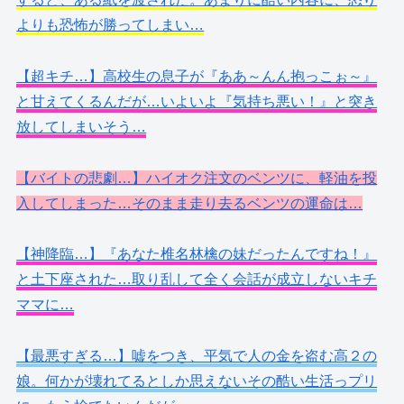
よりも恐怖が勝ってしまい…
【超キチ…】高校生の息子が『ああ～んん抱っこぉ～』
と甘えてくるんだが…いよいよ『気持ち悪い！』と突き
放してしまいそう…
【バイトの悲劇…】ハイオク注文のベンツに、軽油を投
入してしまった…そのまま走り去るベンツの運命は…
【神降臨…】『あなた椎名林檎の妹だったんですね！』
と土下座された…取り乱して全く会話が成立しないキチ
ママに…
【最悪すぎる…】嘘をつき、平気で人の金を盗む高２の
娘。何かが壊れてるとしか思えないその酷い生活っプリ