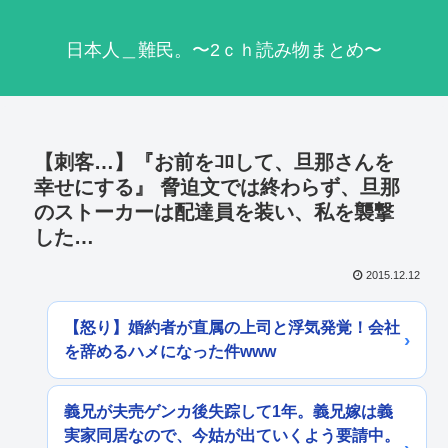
日本人＿難民。〜2ｃｈ読み物まとめ〜
【刺客…】『お前をｺﾛして、旦那さんを
幸せにする』 脅迫文では終わらず、旦那
のストーカーは配達員を装い、私を襲撃
した…
2015.12.12
【怒り】婚約者が直属の上司と浮気発覚！会社
を辞めるハメになった件www
義兄が夫売ゲンカ後失踪して1年。義兄嫁は義
実家同居なので、今姑が出ていくよう要請中。