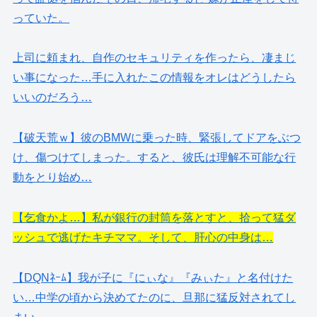
っていた。
上司に頼まれ、自作のセキュリティを作ったら、凄まじ
い事になった…手に入れたこの情報をオレはどうしたら
いいのだろう…
【破天荒ｗ】彼のBMWに乗った時、緊張してドアをぶつ
け、傷つけてしまった。すると、彼氏は理解不可能な行
動をとり始め…
【乞食かよ…】私が銀行の封筒を落とすと、拾って猛ダ
ッシュで逃げたキチママ。そして、肝心の中身は…
【DQNﾈｰﾑ】我が子に『にぃな』『みぃた』と名付けた
い…中学の頃から決めてたのに、旦那に猛反対されてし