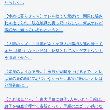
たらしく…
【惨めに暮らせｗｗ】オレを捨てた元嫁は、間男に騙さ
れ＆捨てられ、現在地獄の真っ只中らしい…何故オレが
事細かに知っているかというと…
【人間のクズ…】旦那がネトゲ廃人の義姉を連れ帰って
きた…犠牲になった私は、反撃としてネトゲアカウント
を凍結させた。
【悪魔のような過去…】家族が悲鳴を上げるまで、オレ
は嫁の裏の顔に気がつかなかった。真実に触れたオレは
顔面蒼白に…
【これ猛毒だろ…】東大理Ⅲに息子3人をいれた母親は、
息子を徹底管理する毒親だった。母親のエゴしか感じな