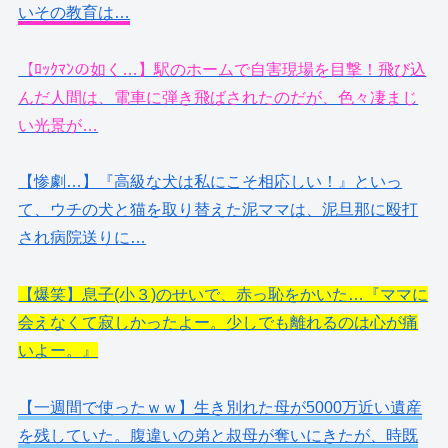
いその教育は…
【ﾛｯｸﾏﾝの如く…】駅のホームで自害現場を目撃！飛び込
んだ人間は、電車に弾き飛ばされたのだが、色々凄まじ
い光景が…
【惨劇…】『高級な犬は私にこそ相応しい！』といっ
て、ウチの犬と猫を取り替えた泥ママは、泥旦那に殴打
され病院送りに…
【爆笑】息子(小３)のせいで、赤っ恥をかいた…『ママに
会えなくて寂しかったよー。少しでも離れるのは心が痛
いよー。』
【一週間で使ったｗｗ】生き別れた母が5000万近い遺産
を残していた。腹違いの弟と叔母が奪いにきたが、時既