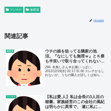
マジキチ
修羅場
ricopin
関連記事
ウチの娘を狙ってる隣家の池.
修羅場
沼。『なにしても無理ｗ』とＫ察
も半笑いで取り合ってくれない。
娘の為に黙って見過ごせる訳もな
294: 名無しさん＠お腹いっぱい。
く…
2012/12/19(水) 02:17:31.00 スレチかもし
れないが、うちの隣人が詳しくは知らな
いが障害持ちの男性がいる。 仕事は支
援？の作業所のような所に行っているら
しく、３０代。
【私は愛.人】私は会長の3人目の
マジキチ
秘書。家族経営のこの会社の風紀
は明らかに異常で、 遂に私に出