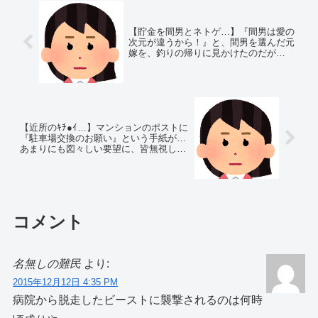
【貯金を間男とネトゲ…】『間男は愛の
次元が違うから！』と、間男を選んだ元
嫁を、釣りの帰りに見かけたのだが…
【近所のｷﾁ●ｲ…】マンションのポストに
『駐車場交換のお願い』という手紙が…
あまりにも図々しい要望に、皆無視して
いると…
コメント
名無しの難民
より:
2015年12月12日 4:35 PM
病院から脱走したビーストに襲撃されるのは何時