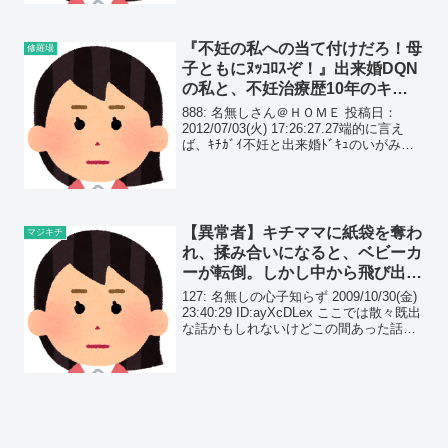
初め。
『不妊の私への当て付けだろ！母
修羅場
子ともにﾇｯｺﾛｽぞ！』出来婚DQN
の私と、不妊治療歴10年のキチ
義兄嫁との壮絶な戦い…
888: 名無しさん＠ＨＯＭＥ 投稿日：
2012/07/03(火) 17:26:27.27端的に言え
ば、ｷﾁｶﾞｲ不妊と出来婚ﾄﾞｷｭのいがみ合
いみたいなものなんで荒れたらすみませ
ん長くなります
【異常者】キチママに紙袋を奪わ
マジキチ
れ、揉み合いになると、ベビーカ
ーが転倒。しかし中から飛び出し
てきたのは赤ちゃんではなく…
127: 名無しの心子知らず 2009/10/30(金)
23:40:29 ID:ayXcDLex ここでは散々既出
な話かもしれないけどこの間あった話を
ひとつ。 粗相してしまって服を汚して
しまい、友人に服を借りることに。