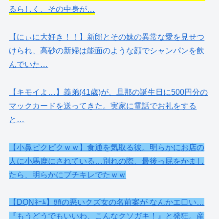
るらしく、その中身が…
【にぃに大好き！！】新郎とその妹の異常な愛を見せつ
けられ、高砂の新婦は能面のような顔でシャンパンを飲
んでいた…
【キモイよ…】義弟(41歳)が、旦那の誕生日に500円分の
マックカードを送ってきた。実家に電話でお礼をする
と…
【小鼻ピクピクｗｗ】食通を気取る彼。明らかにお店の
人に小馬鹿にされている…別れの際、最後っ屁をかまし
たら、明らかにブチキレでたｗｗ
【DQNﾈｰﾑ】頭の悪いクズ女の名前案が なんかエ口い…
『もうどうでもいいわ、こんなクソガキ！』と発狂。産