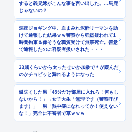
すると義兄嫁がこんな事を言い出した。…馬鹿
じゃないの？
深夜ジョギング中、血まみれ泥酔リーマンを助
けて通報した結果ｗｗ警察から強盗疑われて1
時間拘束＆偉そうな職質受けて無事死亡。善意
で通報したのに容疑者扱いされた・・・
33歳くらいから太ったせいか加齢で＊が緩んだ
のかチョビッと漏れるようになった
鍵失くした男「45分だけ部屋に入れろ！何もし
ないから！」→女子大生「無理です（警察呼び
ます）」→男「熱中症になれってか！使えない
な！」完全に不審者で草ｗｗｗ