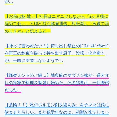
が…
【お前は奴 隷！】社長はニヤニヤしながら『2ヶ月後に
辞めてね～』と理不尽な解雇通告。即転職し『今週で辞
めますｗ』と伝えると…
【神って言われたい！】持ち出し禁止のﾄﾞﾗｺﾞﾝﾎﾞｰﾙｶｰﾄﾞ
を再三の約束を破って持ち出す息子。没収→泣き喚く
が、一向に学習しないようで…
【蜂蜜ミントのご飯…】地獄級のマズメシ嫁が、週末オ
レの実家で料理を勉強し始めた。その結果は、一目瞭然
だった…
【危険！！】私のホルモン剤を盗んみ、キチママは娘に
飲ませたらしい。まだ低学年なのに、初潮が来てしまっ