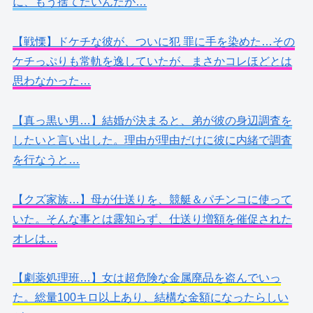
に、もう捨てたいんだが…
【戦慄】ドケチな彼が、ついに犯 罪に手を染めた…その
ケチっぷりも常軌を逸していたが、まさかコレほどとは
思わなかった…
【真っ黒い男…】結婚が決まると、弟が彼の身辺調査を
したいと言い出した。理由が理由だけに彼に内緒で調査
を行なうと…
【クズ家族…】母が仕送りを、競艇＆パチンコに使って
いた。そんな事とは露知らず、仕送り増額を催促された
オレは…
【劇薬処理班…】女は超危険な金属廃品を盗んでいっ
た。総量100キロ以上あり、結構な金額になったらしい