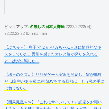
ピックアップ:
名無しの日本人難民
2222/22/22(日)
22:22:22.22 ID:n-nanmin
【ぶちゅ～】 息子(小２)がリカちゃん人形に情熱的なキ
スをしていた…異常を感じたオレと嫁が探りを入れる
と、嫁が失態した…
【珠玉のクズ…】旦那がゲーム実況を開始し、家が地獄
だ…障 害がある私に経済DVをする旦那は、もう私の手に
は負えない…
【因果鳳凰ｗｗ】『これにサインして！』託児をお願い
すると、ある紙を渡された。あまりに酷い内容に、怒り