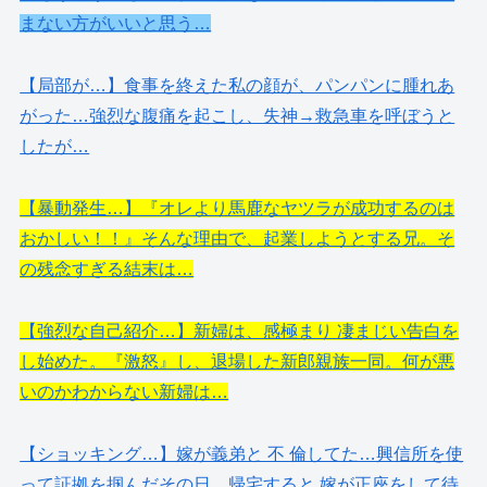
まない方がいいと思う…
【局部が…】食事を終えた私の顔が、パンパンに腫れあ
がった…強烈な腹痛を起こし、失神→救急車を呼ぼうと
したが…
【暴動発生…】『オレより馬鹿なヤツラが成功するのは
おかしい！！』そんな理由で、起業しようとする兄。そ
の残念すぎる結末は…
【強烈な自己紹介…】新婦は、感極まり 凄まじい告白を
し始めた。『激怒』し、退場した新郎親族一同。何が悪
いのかわからない新婦は…
【ショッキング…】嫁が義弟と 不 倫してた…興信所を使
って証拠を掴んだその日、帰宅すると 嫁が正座をして待