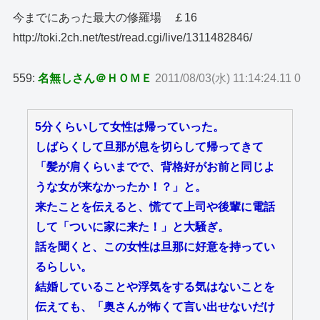
今までにあった最大の修羅場 ￡16
http://toki.2ch.net/test/read.cgi/live/1311482846/
559:
名無しさん＠ＨＯＭＥ
2011/08/03(水) 11:14:24.11 0
5分くらいして女性は帰っていった。
しばらくして旦那が息を切らして帰ってきて
「髪が肩くらいまでで、背格好がお前と同じよ
うな女が来なかったか！？」と。
来たことを伝えると、慌てて上司や後輩に電話
して「ついに家に来た！」と大騒ぎ。
話を聞くと、この女性は旦那に好意を持ってい
るらしい。
結婚していることや浮気をする気はないことを
伝えても、「奥さんが怖くて言い出せないだけ