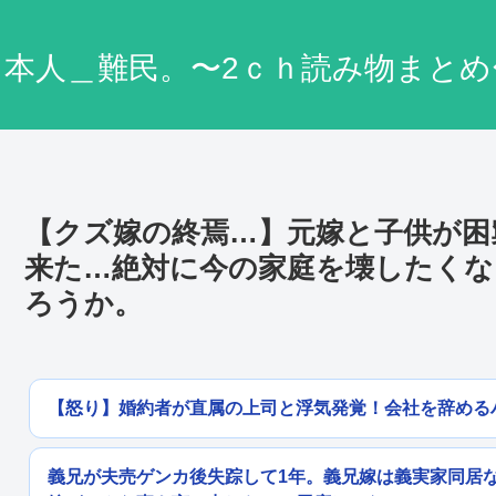
日本人＿難民。〜2ｃｈ読み物まとめ
【クズ嫁の終焉…】元嫁と子供が困
来た…絶対に今の家庭を壊したく
ろうか。
【怒り】婚約者が直属の上司と浮気発覚！会社を辞める
義兄が夫売ゲンカ後失踪して1年。義兄嫁は義実家同居