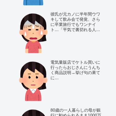
彼氏が元カノに半年間ウワ
キして飲み会で発覚、さら
に卒業旅行でもワンナイ
ト…「平気で裏切れる人種
だ」と気付いた私は…
電気量販店でケトル買いに
行ったらおじさんにうんち
く商品説明→挙げ句の果て
に…
80歳の一人暮らしの母が銀
行に勧められるまま1000万