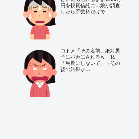
円を投資信託に…娘が調査
したら手数料だけで…
コトメ「その名前、絶対男
子にバカにされるｗ」私
「馬鹿にしないで」→その
後の結果が…