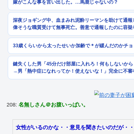
嫁がこんな事を言い出した。…馬鹿じゃないの？
深夜ジョギング中、血まみれ泥酔リーマンを助けて通報
偉そうな職質受けて無事死亡。善意で通報したのに容疑
33歳くらいから太ったせいか加齢で＊が緩んだのかチ
鍵失くした男「45分だけ部屋に入れろ！何もしないか
→男「熱中症になれってか！使えないな！」完全に不審
208:
名無しさん＠お腹いっぱい。
女性がいるのかな・・意見を聞きたいのだが・