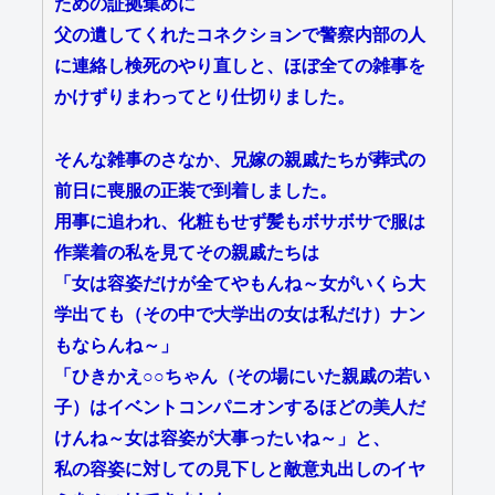
ための証拠集めに
父の遺してくれたコネクションで警察内部の人
に連絡し検死のやり直しと、ほぼ全ての雑事を
かけずりまわってとり仕切りました。
そんな雑事のさなか、兄嫁の親戚たちが葬式の
前日に喪服の正装で到着しました。
用事に追われ、化粧もせず髪もボサボサで服は
作業着の私を見てその親戚たちは
「女は容姿だけが全てやもんね～女がいくら大
学出ても（その中で大学出の女は私だけ）ナン
もならんね～」
「ひきかえ○○ちゃん（その場にいた親戚の若い
子）はイベントコンパニオンするほどの美人だ
けんね～女は容姿が大事ったいね～」と、
私の容姿に対しての見下しと敵意丸出しのイヤ