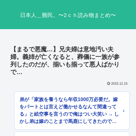
日本人＿難民。〜2ｃｈ読み物まとめ〜
【まるで悪魔…】兄夫婦は意地汚い夫
婦。義姉が亡くなると、葬儀に一族が参
列したのだが、揃いも揃って悪人ばかり
で…
2015.12.15
弟が「家族を養うなら年収1000万必要だ。嫁
をパートとは言えど働かせるなんて間違って
る」と絵空事を言うので俺はつい大笑い → し
かし弟は嫁のことまで馬鹿にしてきたので…