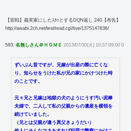
【宣戦】義実家にしたｽｶｯとするDQN返し 240【布告】
http://awabi.2ch.net/test/read.cgi/live/1375147636/
593:
名無しさん＠ＨＯＭＥ
2013/07/30(火) 10:37:09.00 0
ずいぶん昔ですが、兄嫁が出産の際に亡くな
り、知らせをうけた私が兄の家にかけつけた時
のことです。
元々兄と兄嫁は地獄の犬のようにうす汚い泥棒
夫婦で、二人して私の父親からの遺産を横領を
続けていました。
（兄とは父親が違う異父きょうだい）
他人にそんなマネをすれば犯罪で警察にかけこ