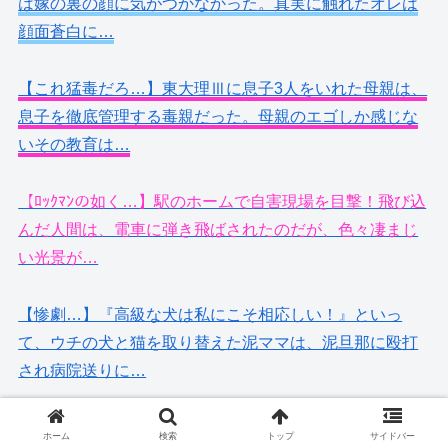
は嫁の裏の顔に気がつかなかった。真実に触れたオレは
顔面蒼白に…
【これ猛毒だろ…】東大理Ⅲに息子3人をいれた母親は、
息子を徹底管理する毒親だった。母親のエゴしか感じな
いその教育は…
【ﾛｯｸﾏﾝの如く…】駅のホームで自害現場を目撃！飛び込
んだ人間は、電車に弾き飛ばされたのだが、色々凄まじ
い光景が…
【惨劇…】『高級な犬は私にこそ相応しい！』といっ
て、ウチの犬と猫を取り替えた泥ママは、泥旦那に殴打
され病院送りに…
【爆笑】息子(小３)のせいで、赤っ恥をかいた…『ママに
ホーム
検索
トップ
サイドバー