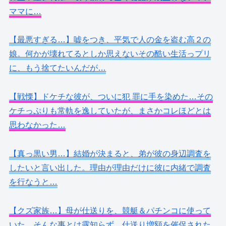
ママに…
【最悪すぎる…】嘘をつき、平気で人の金を盗む高２の
娘。何かが壊れてるとしか思えないその酷い生活っプリ
に、もう捨てたいんだが…
【戦慄】ドケチな彼が、ついに犯 罪に手を染めた…その
ケチっぷりも常軌を逸していたが、まさかコレほどとは
思わなかった…
【真っ黒い男…】結婚が決まると、弟が彼の身辺調査を
したいと言い出した。理由が理由だけに彼に内緒で調査
を行なうと…
【クズ家族…】母が仕送りを、競艇＆パチンコに使って
いた。そんな事とは露知らず、仕送り増額を催促された