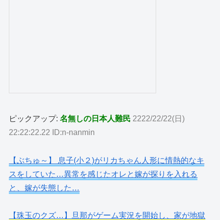
ピックアップ:
名無しの日本人難民
2222/22/22(日)
22:22:22.22 ID:n-nanmin
【ぶちゅ～】 息子(小２)がリカちゃん人形に情熱的なキ
スをしていた…異常を感じたオレと嫁が探りを入れる
と、嫁が失態した…
【珠玉のクズ…】旦那がゲーム実況を開始し、家が地獄