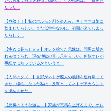
レの実家で料理を勉強し始めた。その結果は、一目瞭然
だった…
【危険！！】私のホルモン剤を盗んみ、キチママは娘に
飲ませたらしい。まだ低学年なのに、初潮が来てしまっ
たらしく…
【惨めに暮らせｗｗ】オレを捨てた元嫁は、間男に騙さ
れ＆捨てられ、現在地獄の真っ只中らしい…何故オレが
事細かに知っているかというと…
【人間のクズ…】旦那がネトゲ廃人の義姉を連れ帰って
きた…犠牲になった私は、反撃としてネトゲアカウント
を凍結させた。
【悪魔のような過去…】家族が悲鳴を上げるまで、オレ