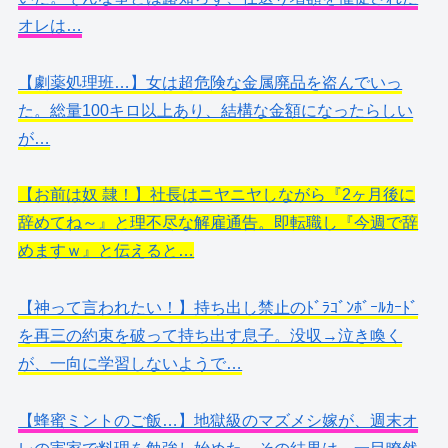
オレは…
【劇薬処理班…】女は超危険な金属廃品を盗んでいっ
た。総量100キロ以上あり、結構な金額になったらしい
が…
【お前は奴 隷！】社長はニヤニヤしながら『2ヶ月後に
辞めてね～』と理不尽な解雇通告。即転職し『今週で辞
めますｗ』と伝えると…
【神って言われたい！】持ち出し禁止のﾄﾞﾗｺﾞﾝﾎﾞｰﾙｶｰﾄﾞ
を再三の約束を破って持ち出す息子。没収→泣き喚く
が、一向に学習しないようで…
【蜂蜜ミントのご飯…】地獄級のマズメシ嫁が、週末オ