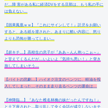
だ…障 害がある私に経済DVをする旦那は、もう私の手に
は負えない…
【因果鳳凰ｗｗ】『これにサインして！』託児をお願い
すると、ある紙を渡された。あまりに酷い内容に、怒り
よりも恐怖が勝ってしまい…
【超キチ…】高校生の息子が『ああ～んん抱っこぉ～』
と甘えてくるんだが…いよいよ『気持ち悪い！』と突き
放してしまいそう…
【バイトの悲劇…】ハイオク注文のベンツに、軽油を投
入してしまった…そのまま走り去るベンツの運命は…
【神降臨…】『あなた椎名林檎の妹だったんですね！』
と土下座された…取り乱して全く会話が成立しないキチ