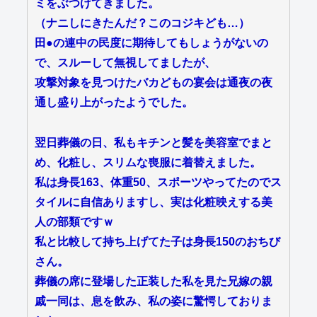
ミをぶつけてきました。
（ナニしにきたんだ？このコジキども…）
田●の連中の民度に期待してもしょうがないの
で、スルーして無視してましたが、
攻撃対象を見つけたバカどもの宴会は通夜の夜
通し盛り上がったようでした。
翌日葬儀の日、私もキチンと髪を美容室でまと
め、化粧し、スリムな喪服に着替えました。
私は身長163、体重50、スポーツやってたのでス
タイルに自信ありますし、実は化粧映えする美
人の部類ですｗ
私と比較して持ち上げてた子は身長150のおちび
さん。
葬儀の席に登場した正装した私を見た兄嫁の親
戚一同は、息を飲み、私の姿に驚愕しておりま