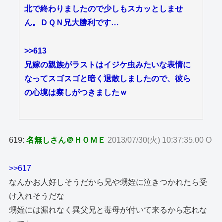
北で終わりましたので少しもスカッとしませ
ん。ＤＱＮ兄大勝利です…
>>613
兄嫁の親族がラストはイジケ虫みたいな表情に
なってスゴスゴと暗く退散しましたので、彼ら
の心境は察しがつきましたｗ
619:
名無しさん＠ＨＯＭＥ
2013/07/30(火) 10:37:35.00 O
>>617
なんかお人好しそうだから兄や甥姪に泣きつかれたら受
け入れそうだな
甥姪には漏れなく異父兄と毒母が付いて来るから忘れな