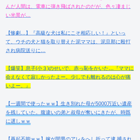
んだ人間は、電車に弾き飛ばされたのだが、色々凄まじ
い光景が…
【惨劇…】『高級な犬は私にこそ相応しい！』といっ
て、ウチの犬と猫を取り替えた泥ママは、泥旦那に殴打
され病院送りに…
【爆笑】息子(小３)のせいで、赤っ恥をかいた…『ママに
会えなくて寂しかったよー。少しでも離れるのは心が痛
いよー。』
【一週間で使ったｗｗ】生き別れた母が5000万近い遺産
を残していた。腹違いの弟と叔母が奪いにきたが、時既
に遅しｗｗ
【再起不能ｗｗ】嫁が間男のアレをへし折って逮 捕され