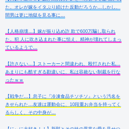
た。オレが嫁をイタぶり続けた反動だろうか…しかし、
間男は更に地獄を見る事に…
【人格崩壊…】嫁が振り込め詐 欺で600万騙し取られ
た。犯 人に吹き込まれた事に怯え、精神が壊れてしまっ
ているようで…
【許さない…】ストーカーと間違われ、殴打された私…
あまりにも酷すぎる勘違いに、私は容赦ない制裁を行な
ったｗｗ
【戦争だ…】息子に『冷凍食品チソチソ』という汚名を
きせられた…友達は運動会に、10段重お弁当を持ってく
るらしく、その中身が…
【にぃに大好き！！】新郎とその妹の異常な愛を見せつ