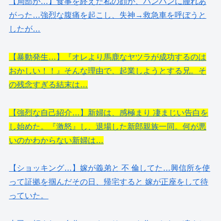
【局部が…】食事を終えた私の顔が、パンパンに腫れあ
がった…強烈な腹痛を起こし、失神→救急車を呼ぼうと
したが…
【暴動発生…】『オレより馬鹿なヤツラが成功するのは
おかしい！！』そんな理由で、起業しようとする兄。そ
の残念すぎる結末は…
【強烈な自己紹介…】新婦は、感極まり 凄まじい告白を
し始めた。『激怒』し、退場した新郎親族一同。何が悪
いのかわからない新婦は…
【ショッキング…】嫁が義弟と 不 倫してた…興信所を使
って証拠を掴んだその日、帰宅すると 嫁が正座をして待
っていた。