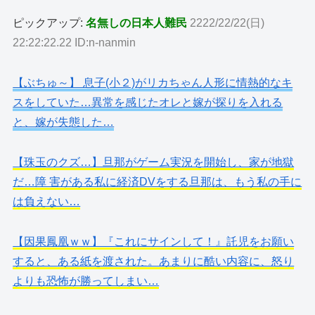
ピックアップ:
名無しの日本人難民
2222/22/22(日)
22:22:22.22 ID:n-nanmin
【ぶちゅ～】 息子(小２)がリカちゃん人形に情熱的なキ
スをしていた…異常を感じたオレと嫁が探りを入れる
と、嫁が失態した…
【珠玉のクズ…】旦那がゲーム実況を開始し、家が地獄
だ…障 害がある私に経済DVをする旦那は、もう私の手に
は負えない…
【因果鳳凰ｗｗ】『これにサインして！』託児をお願い
すると、ある紙を渡された。あまりに酷い内容に、怒り
よりも恐怖が勝ってしまい…