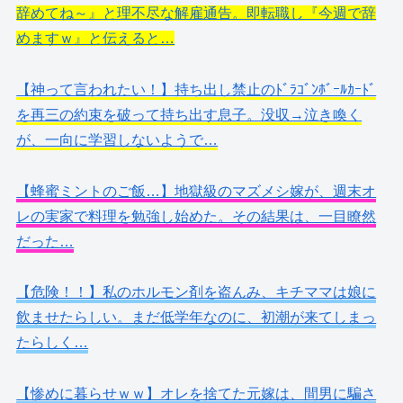
辞めてね～』と理不尽な解雇通告。即転職し『今週で辞
めますｗ』と伝えると…
【神って言われたい！】持ち出し禁止のﾄﾞﾗｺﾞﾝﾎﾞｰﾙｶｰﾄﾞ
を再三の約束を破って持ち出す息子。没収→泣き喚く
が、一向に学習しないようで…
【蜂蜜ミントのご飯…】地獄級のマズメシ嫁が、週末オ
レの実家で料理を勉強し始めた。その結果は、一目瞭然
だった…
【危険！！】私のホルモン剤を盗んみ、キチママは娘に
飲ませたらしい。まだ低学年なのに、初潮が来てしまっ
たらしく…
【惨めに暮らせｗｗ】オレを捨てた元嫁は、間男に騙さ