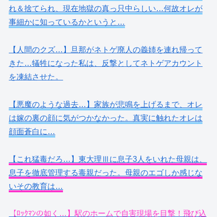
れ＆捨てられ、現在地獄の真っ只中らしい…何故オレが
事細かに知っているかというと…
【人間のクズ…】旦那がネトゲ廃人の義姉を連れ帰って
きた…犠牲になった私は、反撃としてネトゲアカウント
を凍結させた。
【悪魔のような過去…】家族が悲鳴を上げるまで、オレ
は嫁の裏の顔に気がつかなかった。真実に触れたオレは
顔面蒼白に…
【これ猛毒だろ…】東大理Ⅲに息子3人をいれた母親は、
息子を徹底管理する毒親だった。母親のエゴしか感じな
いその教育は…
【ﾛｯｸﾏﾝの如く…】駅のホームで自害現場を目撃！飛び込