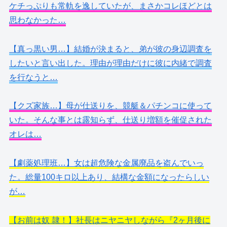
ケチっぷりも常軌を逸していたが、まさかコレほどとは
思わなかった…
【真っ黒い男…】結婚が決まると、弟が彼の身辺調査を
したいと言い出した。理由が理由だけに彼に内緒で調査
を行なうと…
【クズ家族…】母が仕送りを、競艇＆パチンコに使って
いた。そんな事とは露知らず、仕送り増額を催促された
オレは…
【劇薬処理班…】女は超危険な金属廃品を盗んでいっ
た。総量100キロ以上あり、結構な金額になったらしい
が…
【お前は奴 隷！】社長はニヤニヤしながら『2ヶ月後に