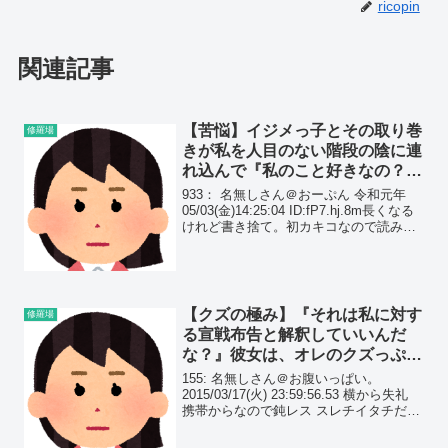
ricopin
関連記事
【苦悩】イジメっ子とその取り巻
修羅場
きが私を人目のない階段の陰に連
れ込んで『私のこと好きなの？嫌
いなの？』と問い詰めてきたの
933： 名無しさん＠おーぷん 令和元年
で…
05/03(金)14:25:04 ID:fP7.hj.8m長くなる
けれど書き捨て。初カキコなので読みに
くさとかはご容赦を。長期の休みが終わ
りに近づくと苦しくなる。小学生の頃、
友達が友達をいじめ始めた...
【クズの極み】『それは私に対す
修羅場
る宣戦布告と解釈していいんだ
な？』彼女は、オレのクズっぷり
に絶望し、ブチ切れた…
155: 名無しさん＠お腹いっぱい。
2015/03/17(火) 23:59:56.53 横から失礼
携帯からなので鈍レス スレチイタチだっ
たら誘導してくれ 俺28 嫁25 子蟻 結婚2
年目 付き合って9年 ちょくちょくフェイ