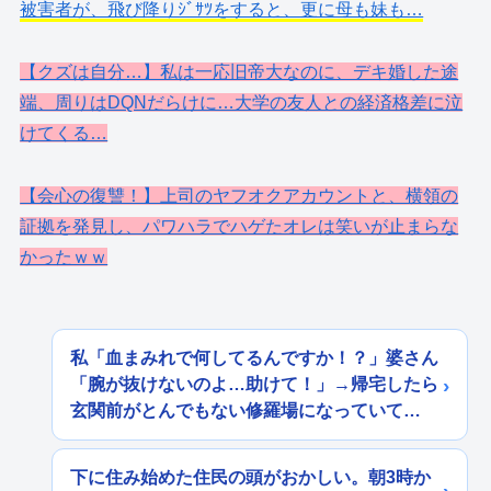
被害者が、飛び降りｼﾞｻﾂをすると、更に母も妹も…
【クズは自分…】私は一応旧帝大なのに、デキ婚した途
端、周りはDQNだらけに…大学の友人との経済格差に泣
けてくる…
【会心の復讐！】上司のヤフオクアカウントと、横領の
証拠を発見し、パワハラでハゲたオレは笑いが止まらな
かったｗｗ
私「血まみれで何してるんですか！？」婆さん
「腕が抜けないのよ…助けて！」→帰宅したら
玄関前がとんでもない修羅場になっていて…
下に住み始めた住民の頭がおかしい。朝3時か