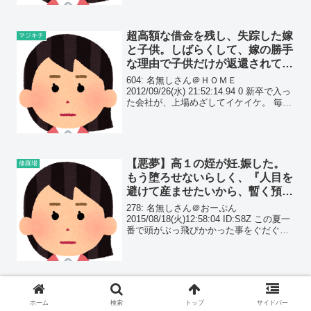
ク入れるので、...
超高額な借金を残し、失踪した嫁
マジキチ
と子供。しばらくして、嫁の勝手
な理由で子供だけが返還されてき
たんだが…
604: 名無しさん＠ＨＯＭＥ
2012/09/26(水) 21:52:14.94 0 新卒で入っ
た会社が、上場めざしてイケイケ。 毎日
残業でがんばってたら、ある日嫁が子ど
も連れて消えた。
【悪夢】高１の姪が妊.娠した。
修羅場
もう堕ろせないらしく、『人目を
避けて産ませたいから、暫く預か
って欲しい』と、土下座されたん
278: 名無しさん＠おーぷん
だが…
2015/08/18(火)12:58:04 ID:S8Z この夏一
番で頭がぶっ飛びかかった事をぐだぐだ
長文書くよ 自分も旦那もいい年で子は大
学生、既婚の旦那妹もそれなりの年で中
高の娘がいる
『慰謝料って女が貰えるものじゃ
修羅場
ホーム
検索
トップ
サイドバー
ないの！？』嫁が部下の嫁を脅し