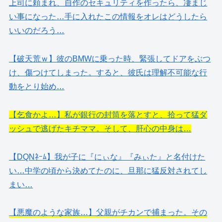
上司に頼まれ、自作のセキュリティを作ったら、凄まじ
い事になった…手に入れたこの情報をオレはどうしたら
いいのだろう…
【破天荒ｗ】彼のBMWに乗った時、緊張してドアをぶつ
け、傷つけてしまった。すると、彼氏は理解不可能な行
動をとり始め…
【乞食かよ…】私が銀行の封筒を落とすと、拾って猛ダ
ッシュで逃げたキチママ。そして、肝心の中身は…
【DQNﾈｰﾑ】我が子に『にぃな』『みぃた』と名付けた
い…中学の頃から決めてたのに、旦那に猛反対されてし
まい…
【悪魔のような家族…】父親がチカンで捕まった。その