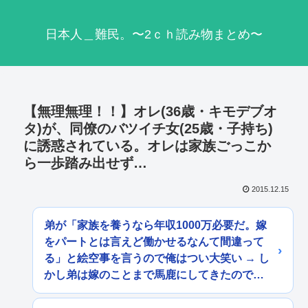
日本人＿難民。〜2ｃｈ読み物まとめ〜
【無理無理！！】オレ(36歳・キモデブオ
タ)が、同僚のバツイチ女(25歳・子持ち)
に誘惑されている。オレは家族ごっこか
ら一歩踏み出せず…
2015.12.15
弟が「家族を養うなら年収1000万必要だ。嫁
をパートとは言えど働かせるなんて間違って
る」と絵空事を言うので俺はつい大笑い → し
かし弟は嫁のことまで馬鹿にしてきたので…