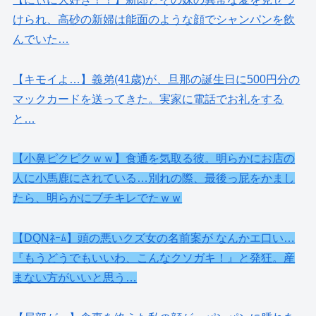
けられ、高砂の新婦は能面のような顔でシャンパンを飲
んでいた…
【キモイよ…】義弟(41歳)が、旦那の誕生日に500円分の
マックカードを送ってきた。実家に電話でお礼をする
と…
【小鼻ピクピクｗｗ】食通を気取る彼。明らかにお店の
人に小馬鹿にされている…別れの際、最後っ屁をかまし
たら、明らかにブチキレでたｗｗ
【DQNﾈｰﾑ】頭の悪いクズ女の名前案が なんかエ口い…
『もうどうでもいいわ、こんなクソガキ！』と発狂。産
まない方がいいと思う…