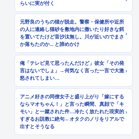
らいに実が付く
元野良のうちの猫が脱走。警察・保健所や近所
の人に連絡し猫砂を敷地内に撒いたり好きな餌
を置いてたけど音沙汰無し。川が近いのでまさ
か落ちたのか... と諦めかけ
俺「テレビ見て思ったんだけど」彼女「その発
言はないでしょ」→何気なく言った一言で大激
怒されてしまい…
アニメ好きの同僚女子と盛り上がり「嫁にする
ならマオちゃん！」と言った瞬間、真顔で「キ
モい」と一蹴された件…冷たく放たれた現実的
すぎるお説教に絶句←オタクのノリをリアルで
出すとそうなる