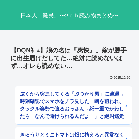
日本人＿難民。〜2ｃｈ読み物まとめ〜
【DQNﾈｰﾑ】娘の名は『爽快』。嫁が勝手
に出生届けだしてた…絶対に読めないは
ず…オレも読めない…
2015.12.19
遠くから突進してくる「ぶつかり男」に遭遇→
時刻確認でスマホをチラ見した一瞬を狙われ、
タックル姿勢で迫るおっさん→紙一重でかわし
たら「なんで避けられるんだよ！」と絶叫逃走
きゅうりとミニトマトは畑に植えると異常なく