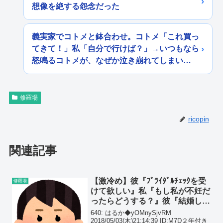
想像を絶する怨念だった
義実家でコトメと鉢合わせ。コトメ「これ買っ
てきて！」私「自分で行けば？」→いつもなら
怒鳴るコトメが、なぜか泣き崩れてしまい…
修羅場
ricopin
関連記事
【激冷め】彼『ﾌﾞﾗｲﾀﾞﾙﾁｪｯｸを受
修羅場
けて欲しい』私『もし私が不妊だ
ったらどうする？』彼『結婚して
もお互い苦しむだけ』→結
640: はるか◆yOMnySjvRM
果・・・
2018/05/03(木)21:14:39 ID:M7D２年付き