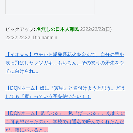
ピックアップ:
名無しの日本人難民
2222/22/22(日)
22:22:22.22 ID:n-nanmin
【イオｗｗ】ウチから爆発系花火を盗んで、自分の手を
吹っ飛ばしたクソガキ…もちろん、その怒りの矛先をウ
チに向けられ…
【DQNネーム】娘に『寅瑚』と名付けようと思う。どう
しても『寅』っていう字を使いたい！！
【DQNネーム】兄『ぶる』、私『ぱーぷる』。あまりに
も可哀想だったのか、学校では通名で呼んでくれたんだ
が、親にバレると…