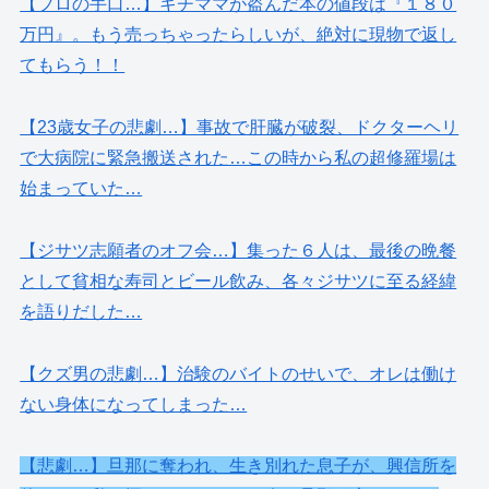
【プロの手口…】キチママが盗んだ本の値段は『１８０
万円』。もう売っちゃったらしいが、絶対に現物で返し
てもらう！！
【23歳女子の悲劇…】事故で肝臓が破裂、ドクターヘリ
で大病院に緊急搬送された…この時から私の超修羅場は
始まっていた…
【ジサツ志願者のオフ会…】集った６人は、最後の晩餐
として貧相な寿司とビール飲み、各々ジサツに至る経緯
を語りだした…
【クズ男の悲劇…】治験のバイトのせいで、オレは働け
ない身体になってしまった…
【悲劇…】旦那に奪われ、生き別れた息子が、興信所を