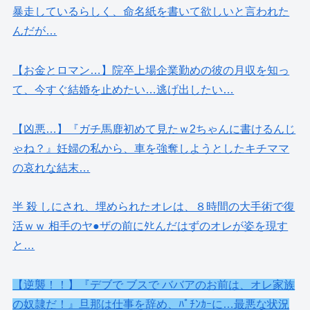
暴走しているらしく、命名紙を書いて欲しいと言われた
んだが…
【お金とロマン…】院卒上場企業勤めの彼の月収を知っ
て、今すぐ結婚を止めたい…逃げ出したい…
【凶悪…】『ガチ馬鹿初めて見たｗ2ちゃんに書けるんじ
ゃね？』妊婦の私から、車を強奪しようとしたキチママ
の哀れな結末…
半 殺 しにされ、埋められたオレは、８時間の大手術で復
活ｗｗ 相手のヤ●ザの前にﾀﾋんだはずのオレが姿を現す
と…
【逆襲！！】『デブで ブスで ババアのお前は、オレ家族
の奴隷だ！』旦那は仕事を辞め、ﾊﾟﾁﾝｶｰに…最悪な状況