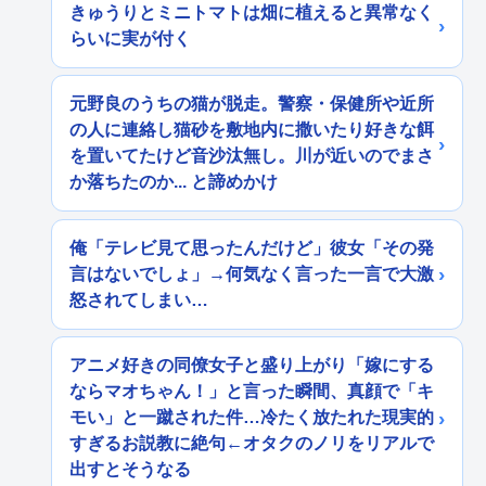
きゅうりとミニトマトは畑に植えると異常なく
らいに実が付く
元野良のうちの猫が脱走。警察・保健所や近所
の人に連絡し猫砂を敷地内に撒いたり好きな餌
を置いてたけど音沙汰無し。川が近いのでまさ
か落ちたのか... と諦めかけ
俺「テレビ見て思ったんだけど」彼女「その発
言はないでしょ」→何気なく言った一言で大激
怒されてしまい…
アニメ好きの同僚女子と盛り上がり「嫁にする
ならマオちゃん！」と言った瞬間、真顔で「キ
モい」と一蹴された件…冷たく放たれた現実的
すぎるお説教に絶句←オタクのノリをリアルで
出すとそうなる