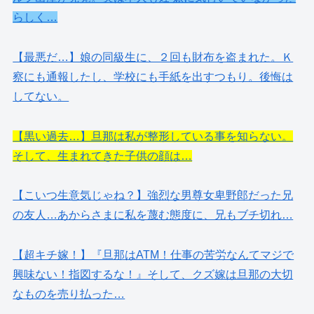
らしく…
【最悪だ…】娘の同級生に、２回も財布を盗まれた。Ｋ
察にも通報したし、学校にも手紙を出すつもり。後悔は
してない。
【黒い過去…】旦那は私が整形している事を知らない。
そして、生まれてきた子供の顔は…
【こいつ生意気じゃね？】強烈な男尊女卑野郎だった兄
の友人…あからさまに私を蔑む態度に、兄もブチ切れ…
【超キチ嫁！】『旦那はATM！仕事の苦労なんてマジで
興味ない！指図するな！』そして、クズ嫁は旦那の大切
なものを売り払った…