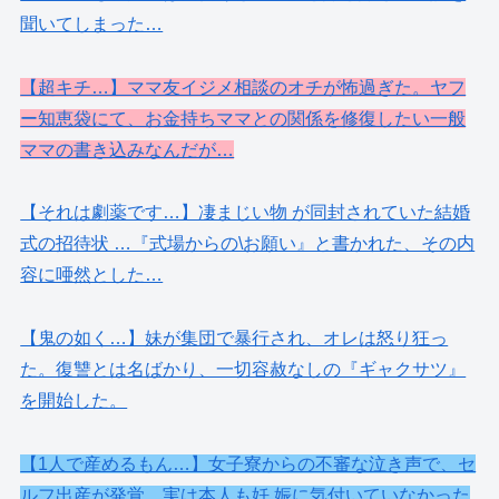
聞いてしまった…
【超キチ…】ママ友イジメ相談のオチが怖過ぎた。ヤフ
ー知恵袋にて、お金持ちママとの関係を修復したい一般
ママの書き込みなんだが…
【それは劇薬です…】凄まじい物 が同封されていた結婚
式の招待状 …『式場からの\お願い』と書かれた、その内
容に唖然とした…
【鬼の如く…】妹が集団で暴行され、オレは怒り狂っ
た。復讐とは名ばかり、一切容赦なしの『ギャクサツ』
を開始した。
【1人で産めるもん…】女子寮からの不審な泣き声で、セ
ルフ出産が発覚。実は本人も妊 娠に気付いていなかった