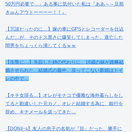
50万円必要で…』ある事に気付いた私は『ああ～～旦那
きゅんアウトーーーー！！』
【冗談だったのに…】嫁の車にGPSとレコーダーを仕込
んだ…が、そのドス黒さに爆笑してしまった。逃亡した
間男をちょっくら潰してくるｗｗ
【生贄に…】失踪した姉の代わりに、16歳の妹が政略結
婚させられた。結婚式の最中、戻ってこない新婦はトイ
レの中で…
【キチ女現る…】オレがモナコで優雅な海外暮らしをし
てると勘違いした元カノ。オレと結婚する為に、銀行を
辞め、キチメールを送ってきた…
【DQNﾈｰﾑ】友人の息子の名前が『目』だった。勝手に