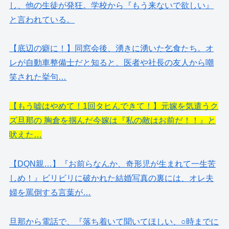
し、他の生徒が発狂。学校から『もう来ないで欲しい』
と言われている。
【底辺の癖に！】同窓会後、湧きに湧いた乞食たち。オ
レが自動車整備士だと知ると、医者や社長の友人から嘲
笑された挙句…
【もう嘘はやめて！1回タヒんできて！】元嫁を気遣うク
ズ旦那の 胸倉を掴んだ今嫁は『私の敵はお前だ！！』と
吠えた…
【DQN親…】『お前らなんか、奇形児が生まれて一生苦
しめ！』ビリビリに破かれた結婚写真の裏には、オレ夫
婦を罵倒する言葉が…
旦那から電話で、『落ち着いて聞いてほしい、○時までに