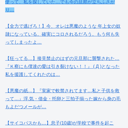
使って、私を探していた…でも今の旦那が立ちふさが
り…
【全力で逃げろ！】今、オレは悪魔のような 年上女の奴
隷になっている。確実にコロされるだろう。もう何も失
ってしまったよ…
【狂ってる…】接見禁止のはずの元旦那に襲撃された…
『Ｋ察にも僕達の愛は引き裂けない！！』 ( Д )となった
私を援護してくれたのは…
【悪魔の紙…】『実家で軟禁されてます…私と子供を救
って…』浮.気・借金・托卵と三拍子揃った嫁から身の毛
もよだつメールが…
【サイコパスかも…】息子(10歳)が学校で事件を起こ