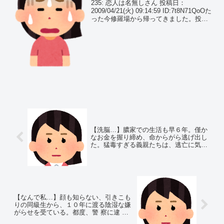
けど？』と私が突き放すと彼は…
235: 恋人は名無しさん 投稿日：
2009/04/21(火) 09:14:59 ID:7t8N71QoOた
った今修羅場から帰ってきました。投下
させていただきます。私…21歳 大学生彼
氏…24歳 社会人万子…24歳 彼の同僚万
彼…28歳 彼...
【洗脳…】膿家での生活も早６年。僅か
なお金を握り締め、命からがら逃げ出し
た。猛毒すぎる義親たちは、逃亡に気付
くと…
【なんで私…】顔も知らない、引きこも
りの同級生から、１０年に渡る陰湿な嫌
がらせを受ている。都度、警 察に逮 捕
される同級生は…