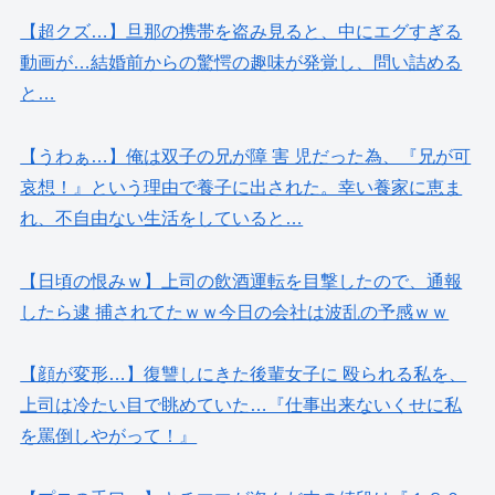
【超クズ…】旦那の携帯を盗み見ると、中にエグすぎる
動画が…結婚前からの驚愕の趣味が発覚し、問い詰める
と…
【うわぁ…】俺は双子の兄が障 害 児だった為、『兄が可
哀想！』という理由で養子に出された。幸い養家に恵ま
れ、不自由ない生活をしていると…
【日頃の恨みｗ】上司の飲酒運転を目撃したので、通報
したら逮 捕されてたｗｗ今日の会社は波乱の予感ｗｗ
【顔が変形…】復讐しにきた後輩女子に 殴られる私を、
上司は冷たい目で眺めていた…『仕事出来ないくせに私
を罵倒しやがって！』