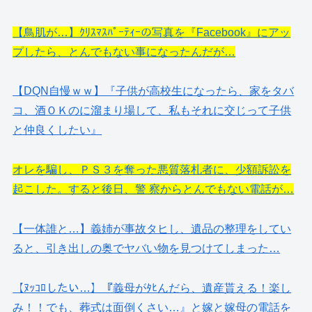
【鳥肌が…】ｸﾘｽﾏｽﾊﾟｰﾃｨｰの写真を『Facebook』にアッ
プしたら、とんでもない事になったんだが…
【DQN自慢ｗｗ】『子供が高校生になったら、家をタバ
コ、酒ＯＫのに溜まり場して、私もそれに交じって子供
と仲良くしたい』
オレを騙し、ＰＳ３を奪った悪質落札者に、少額訴訟を
起こした。すると後日、警 察からとんでもない電話が…
【一体誰と…】義姉が事故タヒし、遺品の整理をしてい
ると、引き出しの奥でヤバい物を見つけてしまった…
【ﾇｯｺﾛしたい…】『義母がﾀﾋんだら、遺産貰える！楽し
み！！でも、葬式は面倒くさい…』と嫁と嫁母の電話を