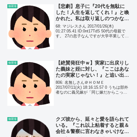
【悲劇】息子に『20代を無駄に
修羅場
した！人生を返してくれ！』と喚
かれた。私は取り返しのつかない
ことをしてしまったのか…
68: マジレスさん 2017/01/26(木)
01:27:05.41 ID:0nt17TdS 50代の母親で
す。 27の息子なんですが大学卒業して新
卒で入った職場を辞めたいと言っていま
したが3年は辞めるなと言って3年間働い
て辞めました。...
【絶賛発狂中ｗ】実家に出戻りし
修羅場
た義妹と姪に対し、『ここはあな
たの実家じゃない！』と追い出し
た義兄嫁。そもそも居候は義兄嫁
806: 名無しさん＠ＨＯＭＥ
の方なんだが…
2017/07/11(火) 18:16:15.57 0 うちは部外
者なのに義兄嫁が「同じ嫁だからこっち
の仲間！援護しろ」ってせっついてきて
る・・・ どう聞いたって義兄嫁が図々し
いし、トメさんにここまで嫌われた...
クズ彼から、延々と愛を語られて
修羅場
いる。『これ以上粘着すると親＆
会社＆警察に言わなきゃいけない