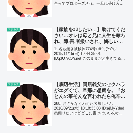
合ってプロポーズされ、一旦は受け入れ
たのですが今かなり揺れています。互い
の両親に紹介も済ませ、式と披露宴をど
うするかとか、結婚後のことを...
【家族をｺﾛしたい…】助けてくだ
マジキチ
さい…オレは母と兄に人生を奪わ
れ、障.害.者扱いされ、悔しい！ｺ
ﾛしたい！！
1: 名も無き被検体774号+＠＼(^o^)／
2015/11/15(日) 19:44:35.01
ID:j3O7AQ/r.net このままだと生きてるの
が辛くて辛くて殺すか自殺するかしそう
誰か助けて 2: 名も無き被検体774号+＠
＼(...
【底辺生活】同居義父のセクハラ
マジキチ
がエグくて、旦那に愚痴を。『お
とんの事そんな言われたら俺辛い
わ』と全く頼りにならず…
280: おさかなくわえた名無しさん
2016/09/21(水) 10:18:33.08 ID:ajMyYdud
愚痴りたいけどどこに書けばいいのかわ
からないからここに失礼します。 旦那の
実家で義父と旦那と私(現在妊娠8ヶ月)の
3人で暮らし...