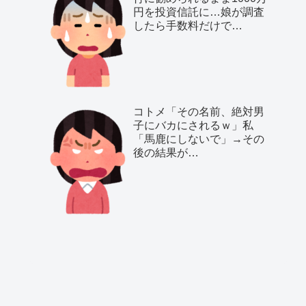
円を投資信託に…娘が調査
したら手数料だけで…
コトメ「その名前、絶対男
子にバカにされるｗ」私
「馬鹿にしないで」→その
後の結果が…