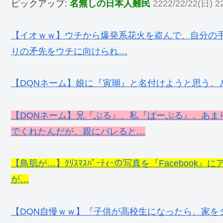
ピックアップ:
名無しの日本人難民
2222/22/22(日) 22
【イオｗｗ】ウチから爆発系花火を盗んで、自分の
りの矛先をウチに向けられ…
【DQNネーム】娘に『寅瑚』と名付けようと思う。
【DQNネーム】兄『ぶる』、私『ぱーぷる』。あま
でくれたんだが、親にバレると…
【鳥肌が…】ｸﾘｽﾏｽﾊﾟｰﾃｨｰの写真を『Facebo
が…
【DQN自慢ｗｗ】『子供が高校生になったら、家を