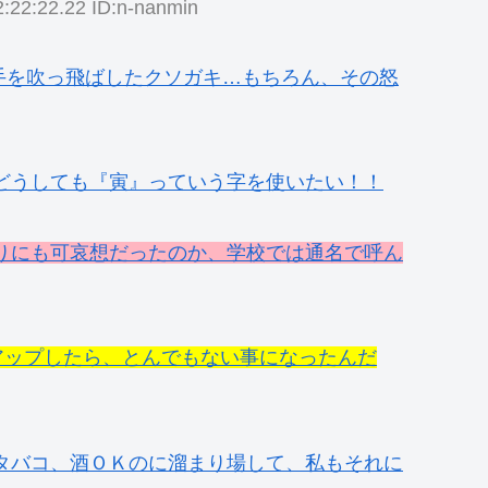
:22:22.22 ID:n-nanmin
手を吹っ飛ばしたクソガキ…もちろん、その怒
どうしても『寅』っていう字を使いたい！！
りにも可哀想だったのか、学校では通名で呼ん
ok』にアップしたら、とんでもない事になったんだ
タバコ、酒ＯＫのに溜まり場して、私もそれに