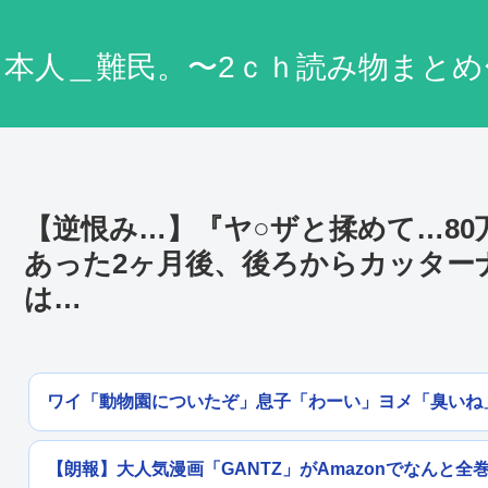
日本人＿難民。〜2ｃｈ読み物まとめ
【逆恨み…】『ヤ○ザと揉めて…8
あった2ヶ月後、後ろからカッター
は…
ワイ「動物園についたぞ」息子「わーい」ヨメ「臭いね
【朗報】大人気漫画「GANTZ」がAmazonでなんと全