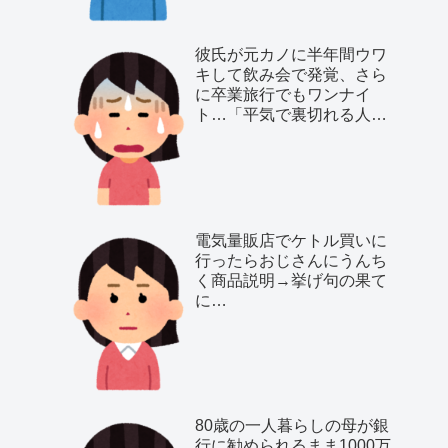
彼氏が元カノに半年間ウワ
キして飲み会で発覚、さら
に卒業旅行でもワンナイ
ト…「平気で裏切れる人種
だ」と気付いた私は…
電気量販店でケトル買いに
行ったらおじさんにうんち
く商品説明→挙げ句の果て
に…
80歳の一人暮らしの母が銀
行に勧められるまま1000万