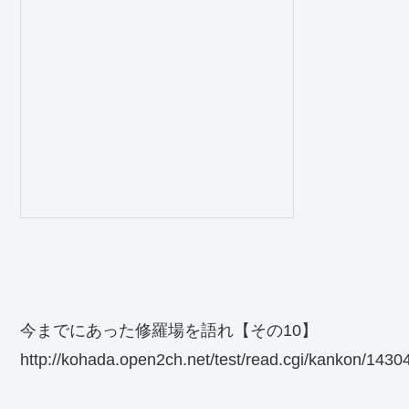
今までにあった修羅場を語れ【その10】
http://kohada.open2ch.net/test/read.cgi/kankon/1430