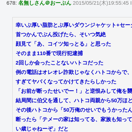
678:
名無しさん＠おーぷん
2015/05/21(木)19:55:45 
幸いぶ厚い脂肪とぶ厚いダウンジャケット+セー
首つかんでぶん投げたら、そいつ気絶
顔見て「あ、コイツ知っとる」と思った
そのまま110番で現行犯逮捕
2回しか会ったことないハトコだった
例の電話はオレオレ詐欺じゃなくハトコからで
すぎてヤバくなってかけてきたらしかった
「お前が断ったせいでー！」と逆恨みして俺を
結局間に伯父を通して、ハトコ両親から50万ほ
その後ハトコから「50万俺のせいでもうかった
断ったら「テメーの家は知ってる、家族も知ってる
い歳じゃねーぞ」だと