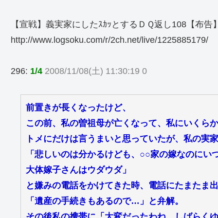
【宣戦】義実家にしたｽｶｯとするＤＱ返し108【布告
http://www.logsoku.com/r/2ch.net/live/1225885179/
296:
1/4
2008/11/08(土) 11:30:19 0
前置きが長くなったけど、
この前、私の曽祖母が亡くなって、私にいくら
トメにだけは言うまいと思っていたが、私の実
「悲しいのは分かるけども、○○家の嫁なのにい
大体嫁子さんはウダウダ」
と嫌みの電話をかけてきた時、電話にたまたま
「遺産の手続きもあるので…」と弁解。
その後私の携帯に「大変だったわね、しばらく