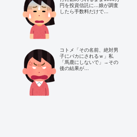
円を投資信託に…娘が調査
したら手数料だけで…
コトメ「その名前、絶対男
子にバカにされるｗ」私
「馬鹿にしないで」→その
後の結果が…