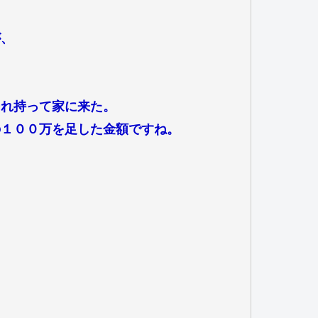
が、
それ持って家に来た。
の１００万を足した金額ですね。