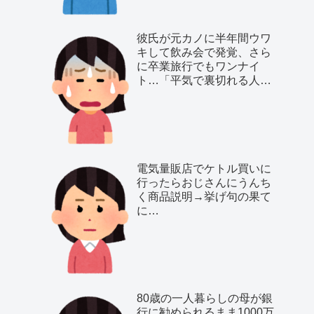
彼氏が元カノに半年間ウワ
キして飲み会で発覚、さら
に卒業旅行でもワンナイ
ト…「平気で裏切れる人種
だ」と気付いた私は…
電気量販店でケトル買いに
行ったらおじさんにうんち
く商品説明→挙げ句の果て
に…
80歳の一人暮らしの母が銀
行に勧められるまま1000万