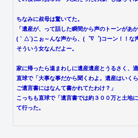
ちなみに叔母は驚いてた。
「遺産が、って話した瞬間から声のトーンがあ
(｀△´)こぉ～んな声から、(゜∇゜)コーン！！
そういう女なんだよー。
家に帰ったら遠まわしに遺産遺産とうるさく、
直球で「大事な事だから聞くわよ。遺産はいく
ご遺言書にはなんて書かれてたわけ？」
こっちも直球で「遺言書では約３００万と土地にな
て行った。