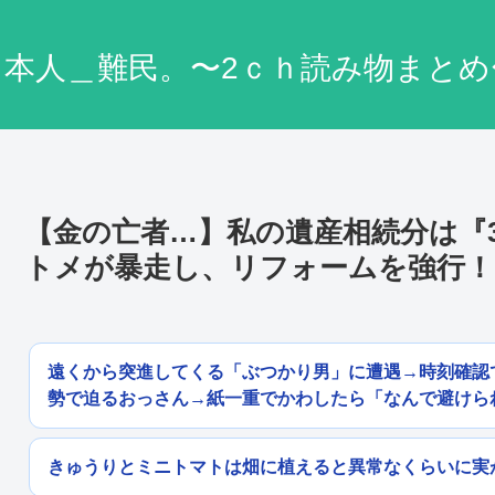
日本人＿難民。〜2ｃｈ読み物まとめ
【金の亡者…】私の遺産相続分は『
トメが暴走し、リフォームを強行！
遠くから突進してくる「ぶつかり男」に遭遇→時刻確認
勢で迫るおっさん→紙一重でかわしたら「なんで避けら
きゅうりとミニトマトは畑に植えると異常なくらいに実