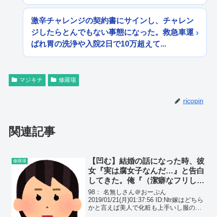
激辛チャレンジの契約書にサインし、チャレン
ジしたらとんでもない事態になった。救急車運
ばれ胃の洗浄や入院2日で10万超えて...
マジキチ
修羅場
ricopin
関連記事
【凹む】結婚の話になった時、彼
修羅場
女『実は腐女子なんだ…』と告白
してきた。俺『（潔癖なフリして
本当はムッツリかよ！）』と大興
98： 名無しさん＠おーぷん
奮した。
2019/01/21(月)01:37:56 ID:Ntr嫁はどちら
かと言えば美人で化粧も上手いし服のセ
ンスもかなり今時出会った頃は、フェイ