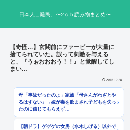
日本人＿難民。〜2ｃｈ読み物まとめ〜
【奇怪…】玄関前にファービーが大量に
捨てられていた。誤って刺激を与える
と、『うぉおおおう！！』と覚醒してし
まい…
2015.12.20
母「事故だったのよ」家族「母さんがわざとや
るはずない」→嫁が毒を飲まされ子どもを失っ
たのに信じてもらえず…
【朝ドラ】ゲゲゲの女房（水木しげる）以外で