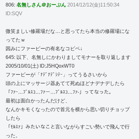
806:
名無しさん＠おーぷん
2014/12/12(金)11:50:34
ID:SQV
微笑ましい修羅場だな…と思ってたら本当の修羅場にな
ってたｗ
因みにファービーの有名なコピペ↓
645: 以下、名無しにかわりましてモナーを取り返します
2005/10/01(土) ID:J5HQoxWT0
ファービーが「ﾅﾃﾞﾅﾃﾞｼﾃｰ」ってうるさいから
頭の上にマッサージ器あてて死ぬほどナデナデしたら
「ﾌｧｰ…ﾌﾞﾙｽｺ…ﾌｧー…ﾌﾞﾙｽｺ…ﾌｧ-」ってなった。
最初は面白かったんだけど、
なんかキモくなったので首元を横から思い切りチョップ
したら
「ﾓﾙｽｧ」みたいなこと言いながらすごい勢いで飛んで行
った。