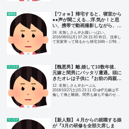
【ワォｗ】帰宅すると、寝室から
修羅場
●●声が聞こえる…浮.気か！と思
い、携帯で動画撮影しながら、ド
アバーン！したら…
24: 名無しさん＠お腹いっぱい。
2016/08/01(月) 07:29:15.83 昨日、洗車し
て実家寄って帰るから帰宅16時～17時く
らいになるよーと言い昼前くらいに家を
出た。でも実家のおかんが風邪ひいたと
かで、洗車だけして13時くら...
【醜悪男】離.婚して10数年後、
マジキチ
元嫁と間男にバッタリ遭遇。頭に
きたオレは子供に『お前の両親
不.倫なんだぞ！』と言ったら…
12: 名無しさん＠おーぷん
2018/10/27(土)15:23:11 ID:qhP元嫁は不
倫して俺と離婚。間男も嫁も不倫のせい
で職を失ったから慰謝料は請求しなかっ
た(社会的に抹消するのが目的だったか
ら)そのあと俺も仕事を辞めて実家の田
舎...
【新人類】４月からの就職する娘
マジキチ
が『3月の研修を全部欠席しま