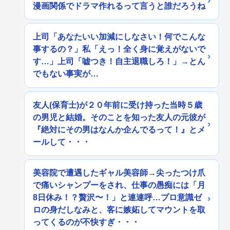
漫画関係でドラマ作れるって言うと誰だろうね
上司「あなたいい加減にしなさい！何でこんな
事するの？」私「えっ！全く身に覚えがないで
す…」上司「嘘つき！自主退職しろ！」→とん
でもない事実が…
友人(保育士)が２０年前に受け持った当時５歳
の男児と結婚。そのことを知った友人の元彼が
『絶対にその男はなんか企んでるって！』とメ
ールして・・・
美容院で遭遇したギャル美容師→尖ったつけ爪
で痛いシャンプーをされ、仕事の愚痴には「月
8日休み！？贅沢〜！」と連連呼…プロ意識ゼ
ロの身だしなみと、客に嫉妬してマウントを取
ってくるのが不快すぎ・・・