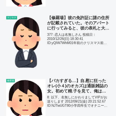
クだが、代官山に住んで恵比寿が職場み
たいなすげーお洒落なOLだったでも実...
【修羅場】彼の免許証に謎の住所
マジキチ
が記載されていた。そのアパート
に行ってみると、彼の表札と大量
のゴミ、そして現れたのは…
377: 恋人は名無しさん 投稿日：
2010/12/26(日) 18:30:41
ID:yQIW7WhM01年前のクリスマス前の
修羅場 今は幸せなのでカキコ
【バカすぎる…】自.慰に狂った
修羅場
オレ(小４)のオカズは通販雑誌の
女。初めて精.子を見て、俺は
『糖尿』になったと勘違いし…
8: 以下、名無しにかわりましてVIPがお
送りします 2012/09/21(金) 20:21:52.67
ID:NJTwUGT80小学四年生でオナニー狂
になった話ある土曜の午前のこと