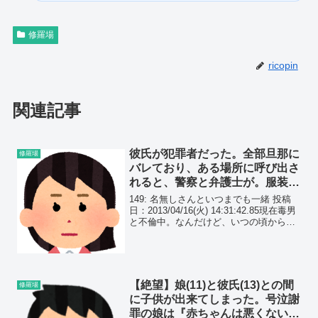
修羅場
ricopin
関連記事
彼氏が犯罪者だった。全部旦那に
修羅場
バレており、ある場所に呼び出さ
れると、警察と弁護士が。服装を
指定されたんだが、その理由は…
149: 名無しさんといつまでも一緒 投稿
日：2013/04/16(火) 14:31:42.85現在毒男
と不倫中。なんだけど、いつの頃から
か、旦那と子供たちから話しかけてこな
くなった。こっちから話しかけるとちゃ
んと話すんだけど、絶対話しかけ...
【絶望】娘(11)と彼氏(13)との間
修羅場
に子供が出来てしまった。号泣謝
罪の娘は『赤ちゃんは悪くないか