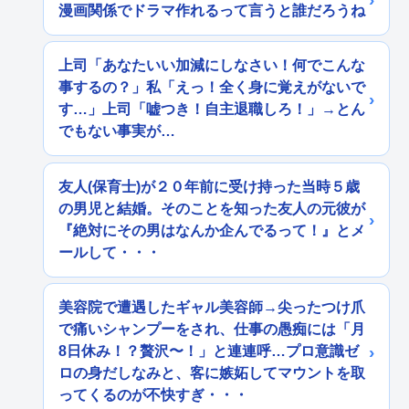
漫画関係でドラマ作れるって言うと誰だろうね
上司「あなたいい加減にしなさい！何でこんな
事するの？」私「えっ！全く身に覚えがないで
す…」上司「嘘つき！自主退職しろ！」→とん
でもない事実が…
友人(保育士)が２０年前に受け持った当時５歳
の男児と結婚。そのことを知った友人の元彼が
『絶対にその男はなんか企んでるって！』とメ
ールして・・・
美容院で遭遇したギャル美容師→尖ったつけ爪
で痛いシャンプーをされ、仕事の愚痴には「月
8日休み！？贅沢〜！」と連連呼…プロ意識ゼ
ロの身だしなみと、客に嫉妬してマウントを取
ってくるのが不快すぎ・・・