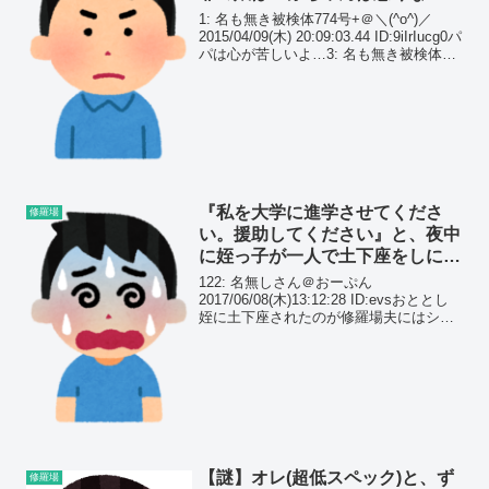
ら、堕ろしたくない』って…
1: 名も無き被検体774号+＠＼(^o^)／
2015/04/09(木) 20:09:03.44 ID:9iIrIucg0パ
パは心が苦しいよ…3: 名も無き被検体
774号+＠＼(^o^)／ 2015/04/09(木)
20:09:45.7...
『私を大学に進学させてくださ
修羅場
い。援助してください』と、夜中
に姪っ子が一人で土下座をしにや
ってきた…
122: 名無しさん＠おーぷん
2017/06/08(木)13:12:28 ID:evsおととし
姪に土下座されたのが修羅場夫にはシン
グルマザーの義姉がいる中卒なのでパー
トにしかつけないとかで(義姉本人の話)
そのパートを掛け持ちして三人の子供...
【謎】オレ(超低スペック)と、ず
修羅場