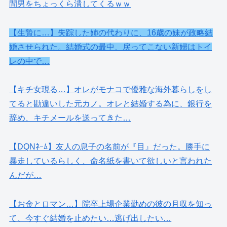
間男をちょっくら潰してくるｗｗ
【生贄に…】失踪した姉の代わりに、16歳の妹が政略結
婚させられた。結婚式の最中、戻ってこない新婦はトイ
レの中で…
【キチ女現る…】オレがモナコで優雅な海外暮らしをし
てると勘違いした元カノ。オレと結婚する為に、銀行を
辞め、キチメールを送ってきた…
【DQNﾈｰﾑ】友人の息子の名前が『目』だった。勝手に
暴走しているらしく、命名紙を書いて欲しいと言われた
んだが…
【お金とロマン…】院卒上場企業勤めの彼の月収を知っ
て、今すぐ結婚を止めたい…逃げ出したい…