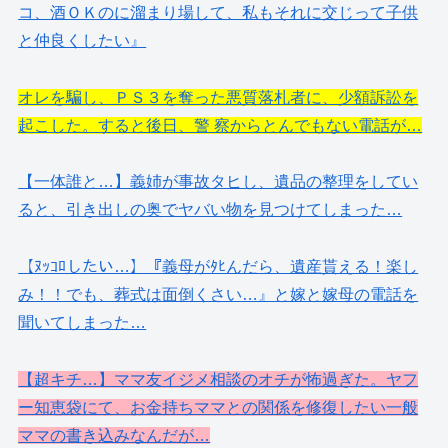
コ、酒ＯＫのに溜まり場して、私もそれに交じって子供
と仲良くしたい』
オレを騙し、ＰＳ３を奪った悪質落札者に、少額訴訟を
起こした。すると後日、警 察からとんでもない電話が…
【一体誰と…】義姉が事故タヒし、遺品の整理をしてい
ると、引き出しの奥でヤバい物を見つけてしまった…
【ﾇｯｺﾛしたい…】『義母がﾀﾋんだら、遺産貰える！楽し
み！！でも、葬式は面倒くさい…』と嫁と嫁母の電話を
聞いてしまった…
【超キチ…】ママ友イジメ相談のオチが怖過ぎた。ヤフ
ー知恵袋にて、お金持ちママとの関係を修復したい一般
ママの書き込みなんだが…