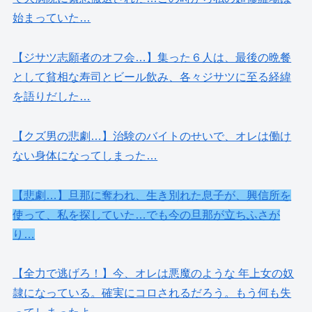
始まっていた…
【ジサツ志願者のオフ会…】集った６人は、最後の晩餐
として貧相な寿司とビール飲み、各々ジサツに至る経緯
を語りだした…
【クズ男の悲劇…】治験のバイトのせいで、オレは働け
ない身体になってしまった…
【悲劇…】旦那に奪われ、生き別れた息子が、興信所を
使って、私を探していた…でも今の旦那が立ちふさが
り…
【全力で逃げろ！】今、オレは悪魔のような 年上女の奴
隷になっている。確実にコロされるだろう。もう何も失