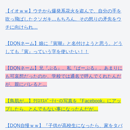
【イオｗｗ】ウチから爆発系花火を盗んで、自分の手を
吹っ飛ばしたクソガキ…もちろん、その怒りの矛先をウ
チに向けられ…
【DQNネーム】娘に『寅瑚』と名付けようと思う。どう
しても『寅』っていう字を使いたい！！
【DQNネーム】兄『ぶる』、私『ぱーぷる』。あまりに
も可哀想だったのか、学校では通名で呼んでくれたんだ
が、親にバレると…
【鳥肌が…】ｸﾘｽﾏｽﾊﾟｰﾃｨｰの写真を『Facebook』にアッ
プしたら、とんでもない事になったんだが…
【DQN自慢ｗｗ】『子供が高校生になったら、家をタバ