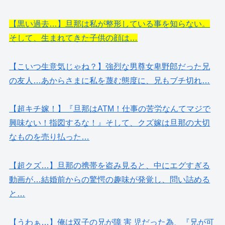
【黒い過去…】旦那は私が整形している事を知らない。
そして、生まれてきた子供の顔は…
【こいつ生意気じゃね？】強烈な男尊女卑野郎だった兄
の友人…あからさまに私を蔑む態度に、兄もブチ切れ…
【超キチ嫁！】『旦那はATM！仕事の苦労なんてマジで
興味ない！指図するな！』そして、クズ嫁は旦那の大切
なものを売り払った…
【超クズ…】旦那の携帯を盗み見ると、中にエグすぎる
動画が…結婚前からの驚愕の趣味が発覚し、問い詰める
と…
【うわぁ…】俺は双子の兄が障 害 児だった為、『兄が可