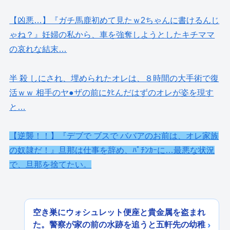
【凶悪…】『ガチ馬鹿初めて見たｗ2ちゃんに書けるんじ
ゃね？』妊婦の私から、車を強奪しようとしたキチママ
の哀れな結末…
半 殺 しにされ、埋められたオレは、８時間の大手術で復
活ｗｗ 相手のヤ●ザの前にﾀﾋんだはずのオレが姿を現す
と…
【逆襲！！】『デブで ブスで ババアのお前は、オレ家族
の奴隷だ！』旦那は仕事を辞め、ﾊﾟﾁﾝｶｰに…最悪な状況
で、旦那を捨てたい。
空き巣にウォシュレット便座と貴金属を盗まれ
た。警察が家の前の水跡を追うと五軒先の幼稚