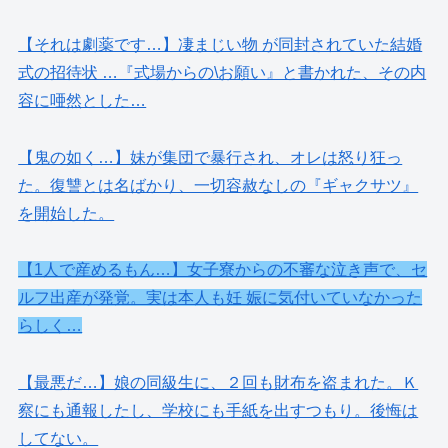
【それは劇薬です…】凄まじい物 が同封されていた結婚
式の招待状 …『式場からの\お願い』と書かれた、その内
容に唖然とした…
【鬼の如く…】妹が集団で暴行され、オレは怒り狂っ
た。復讐とは名ばかり、一切容赦なしの『ギャクサツ』
を開始した。
【1人で産めるもん…】女子寮からの不審な泣き声で、セ
ルフ出産が発覚。実は本人も妊 娠に気付いていなかった
らしく…
【最悪だ…】娘の同級生に、２回も財布を盗まれた。Ｋ
察にも通報したし、学校にも手紙を出すつもり。後悔は
してない。