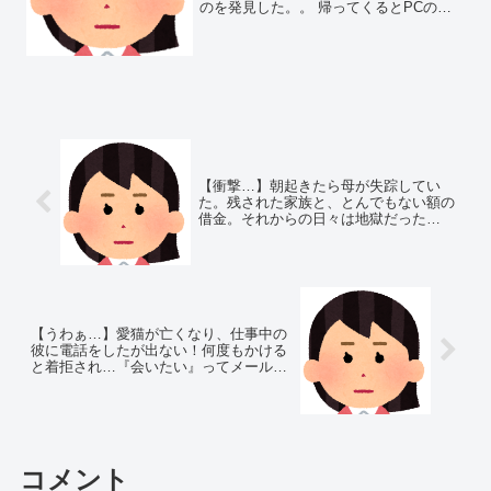
のを発見した。。 帰ってくるとPCの嫁
のメールログインのまま放置されていて
見てみると、前の務めていた会社の上司
とのメールのやり取り ...
【衝撃…】朝起きたら母が失踪してい
た。残された家族と、とんでもない額の
借金。それからの日々は地獄だった…
【うわぁ…】愛猫が亡くなり、仕事中の
彼に電話をしたが出ない！何度もかける
と着拒され…『会いたい』ってメールし
ても無視され、信じられない…
コメント