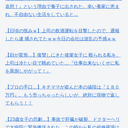
哀想！』という理由で養子に出された。幸い養家に恵ま
れ、不自由ない生活をしていると…
【日頃の恨みｗ】上司の飲酒運転を目撃したので、通報
したら逮 捕されてたｗｗ今日の会社は波乱の予感ｗｗ
【顔が変形…】復讐しにきた後輩女子に 殴られる私を、
上司は冷たい目で眺めていた…『仕事出来ないくせに私
を罵倒しやがって！』
【プロの手口…】キチママが盗んだ本の値段は『１８０
万円』。もう売っちゃったらしいが、絶対に現物で返し
てもらう！！
【23歳女子の悲劇…】事故で肝臓が破裂、ドクターヘリ
で大病院に緊急搬送された…この時から私の超修羅場は