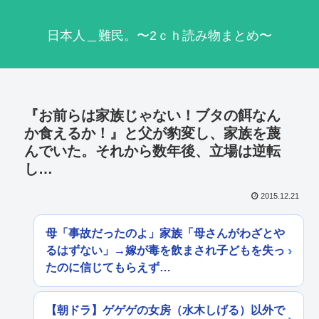
日本人＿難民。〜2ｃｈ読み物まとめ〜
『お前らは家族じゃない！ブタの餌なん
か食えるか！』と父が豹変し、家族を蔑
んでいた。それから数年後、立場は逆転
し…
2015.12.21
母「事故だったのよ」家族「母さんがわざとや
るはずない」→嫁が毒を飲まされ子どもを失っ
たのに信じてもらえず…
【朝ドラ】ゲゲゲの女房（水木しげる）以外で