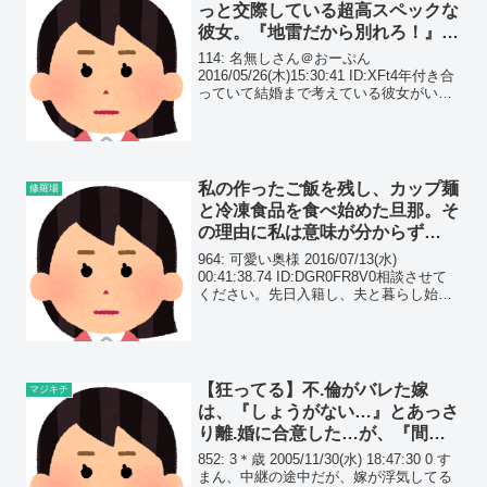
っと交際している超高スペックな
彼女。『地雷だから別れろ！』と
皆に言われるんだけど…
114: 名無しさん＠おーぷん
2016/05/26(木)15:30:41 ID:XFt4年付き合
っていて結婚まで考えている彼女がいる
のですが、複数の友人から「地雷だから
やめておけ」と言われています。友人に
言われて悩むくらいなら別れろという...
私の作ったご飯を残し、カップ麺
修羅場
と冷凍食品を食べ始めた旦那。そ
の理由に私は意味が分からず…
964: 可愛い奥様 2016/07/13(水)
00:41:38.74 ID:DGR0FR8V0相談させて
ください。先日入籍し、夫と暮らし始め
て約1ヶ月が経ちます。現在私が無職の
為、食事は毎食私が作っているのですが
度々、夫が夕食の後にカッ...
【狂ってる】不.倫がバレた嫁
マジキチ
は、『しょうがない…』とあっさ
り離.婚に合意した…が、『間男
に慰謝料請求する』と伝えると、
852: 3＊歳 2005/11/30(水) 18:47:30 0 す
嫁は態度を一変させた…
まん、中継の途中だが、嫁が浮気してる