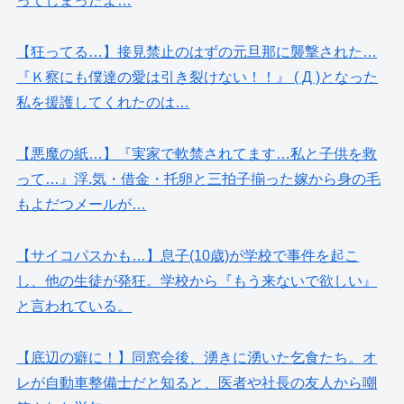
ってしまったよ…
【狂ってる…】接見禁止のはずの元旦那に襲撃された…
『Ｋ察にも僕達の愛は引き裂けない！！』 ( Д )となった
私を援護してくれたのは…
【悪魔の紙…】『実家で軟禁されてます…私と子供を救
って…』浮.気・借金・托卵と三拍子揃った嫁から身の毛
もよだつメールが…
【サイコパスかも…】息子(10歳)が学校で事件を起こ
し、他の生徒が発狂。学校から『もう来ないで欲しい』
と言われている。
【底辺の癖に！】同窓会後、湧きに湧いた乞食たち。オ
レが自動車整備士だと知ると、医者や社長の友人から嘲