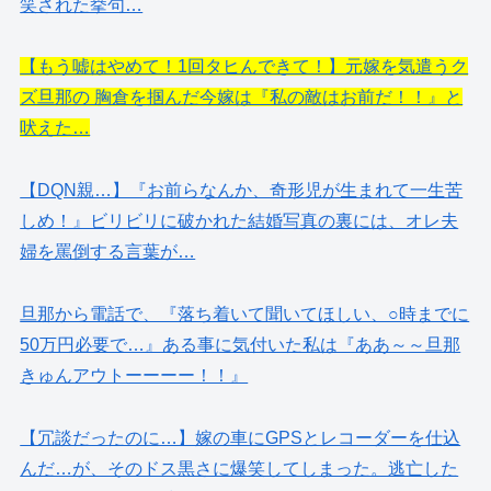
笑された挙句…
【もう嘘はやめて！1回タヒんできて！】元嫁を気遣うク
ズ旦那の 胸倉を掴んだ今嫁は『私の敵はお前だ！！』と
吠えた…
【DQN親…】『お前らなんか、奇形児が生まれて一生苦
しめ！』ビリビリに破かれた結婚写真の裏には、オレ夫
婦を罵倒する言葉が…
旦那から電話で、『落ち着いて聞いてほしい、○時までに
50万円必要で…』ある事に気付いた私は『ああ～～旦那
きゅんアウトーーーー！！』
【冗談だったのに…】嫁の車にGPSとレコーダーを仕込
んだ…が、そのドス黒さに爆笑してしまった。逃亡した