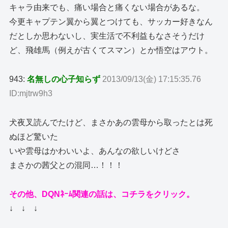
キャラ由来でも、痛い場合と痛くない場合があるな。
今更キャプテン翼から翼とつけても、サッカー好きなん
だとしか思わないし、実生活で不利益もなさそうだけ
ど、飛雄馬（例えが古くてスマン）とか悟空はアウト。
943:
名無しの心子知らず
2013/09/13(金) 17:15:35.76
ID:mjtrw9h3
犬夜叉読んでたけど、まさかあの雲母から取ったとは死
ぬほど驚いた
いや雲母はかわいいよ、あんなの欲しいけどさ
まさかの茜父との混同…！！！
その他、DQNﾈｰﾑ関連の話は、コチラをクリック。
↓ ↓ ↓