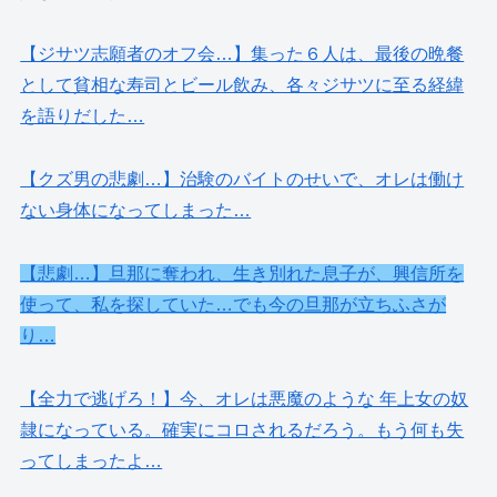
【ジサツ志願者のオフ会…】集った６人は、最後の晩餐
として貧相な寿司とビール飲み、各々ジサツに至る経緯
を語りだした…
【クズ男の悲劇…】治験のバイトのせいで、オレは働け
ない身体になってしまった…
【悲劇…】旦那に奪われ、生き別れた息子が、興信所を
使って、私を探していた…でも今の旦那が立ちふさが
り…
【全力で逃げろ！】今、オレは悪魔のような 年上女の奴
隷になっている。確実にコロされるだろう。もう何も失
ってしまったよ…