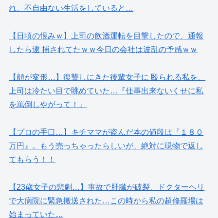
れ、不自由ない生活をしていると…
【日頃の恨みｗ】上司の飲酒運転を目撃したので、通報
したら逮 捕されてたｗｗ今日の会社は波乱の予感ｗｗ
【顔が変形…】復讐しにきた後輩女子に 殴られる私を、
上司は冷たい目で眺めていた…『仕事出来ないくせに私
を罵倒しやがって！』
【プロの手口…】キチママが盗んだ本の値段は『１８０
万円』。もう売っちゃったらしいが、絶対に現物で返し
てもらう！！
【23歳女子の悲劇…】事故で肝臓が破裂、ドクターヘリ
で大病院に緊急搬送された…この時から私の超修羅場は
始まっていた…