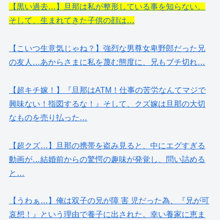
【黒い過去…】旦那は私が整形している事を知らない。
そして、生まれてきた子供の顔は…
【こいつ生意気じゃね？】強烈な男尊女卑野郎だった兄
の友人…あからさまに私を蔑む態度に、兄もブチ切れ…
【超キチ嫁！】『旦那はATM！仕事の苦労なんてマジで
興味ない！指図するな！』そして、クズ嫁は旦那の大切
なものを売り払った…
【超クズ…】旦那の携帯を盗み見ると、中にエグすぎる
動画が…結婚前からの驚愕の趣味が発覚し、問い詰める
と…
【うわぁ…】俺は双子の兄が障 害 児だった為、『兄が可
哀想！』という理由で養子に出された。幸い養家に恵ま