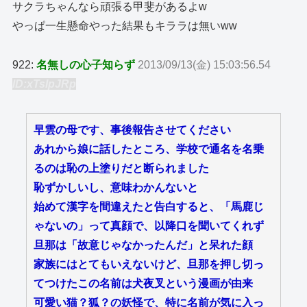
サクラちゃんなら頑張る甲斐があるよw
やっぱ一生懸命やった結果もキララは無いww
922:
名無しの心子知らず
2013/09/13(金) 15:03:56.54
ID:xTsIpJRp
早雲の母です、事後報告させてください
あれから娘に話したところ、学校で通名を名乗
るのは恥の上塗りだと断られました
恥ずかしいし、意味わかんないと
始めて漢字を間違えたと告白すると、「馬鹿じ
ゃないの」って真顔で、以降口を聞いてくれず
旦那は「故意じゃなかったんだ」と呆れた顔
家族にはとてもいえないけど、旦那を押し切っ
てつけたこの名前は犬夜叉という漫画が由来
可愛い猫？狐？の妖怪で、特に名前が気に入っ