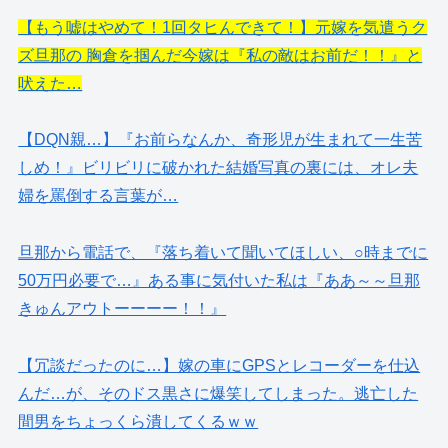
【もう嘘はやめて！1回タヒんできて！】元嫁を気遣うク
ズ旦那の 胸倉を掴んだ今嫁は『私の敵はお前だ！！』と
吠えた…
【DQN親…】『お前らなんか、奇形児が生まれて一生苦
しめ！』ビリビリに破かれた結婚写真の裏には、オレ夫
婦を罵倒する言葉が…
旦那から電話で、『落ち着いて聞いてほしい、○時までに
50万円必要で…』ある事に気付いた私は『ああ～～旦那
きゅんアウトーーーー！！』
【冗談だったのに…】嫁の車にGPSとレコーダーを仕込
んだ…が、そのドス黒さに爆笑してしまった。逃亡した
間男をちょっくら潰してくるｗｗ