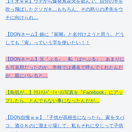
【イオｗｗ】ウチから爆発系花火を盗んで、自分の手を
吹っ飛ばしたクソガキ…もちろん、その怒りの矛先をウ
チに向けられ…
【DQNネーム】娘に『寅瑚』と名付けようと思う。どう
しても『寅』っていう字を使いたい！！
【DQNネーム】兄『ぶる』、私『ぱーぷる』。あまりに
も可哀想だったのか、学校では通名で呼んでくれたんだ
が、親にバレると…
【鳥肌が…】ｸﾘｽﾏｽﾊﾟｰﾃｨｰの写真を『Facebook』にアッ
プしたら、とんでもない事になったんだが…
【DQN自慢ｗｗ】『子供が高校生になったら、家をタバ
コ、酒ＯＫのに溜まり場して、私もそれに交じって子供