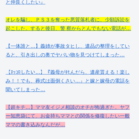
と仲良くしたい』
オレを騙し、ＰＳ３を奪った悪質落札者に、少額訴訟を
起こした。すると後日、警 察からとんでもない電話が…
【一体誰と…】義姉が事故タヒし、遺品の整理をしてい
ると、引き出しの奥でヤバい物を見つけてしまった…
【ﾇｯｺﾛしたい…】『義母がﾀﾋんだら、遺産貰える！楽し
み！！でも、葬式は面倒くさい…』と嫁と嫁母の電話を
聞いてしまった…
【超キチ…】ママ友イジメ相談のオチが怖過ぎた。ヤフ
ー知恵袋にて、お金持ちママとの関係を修復したい一般
ママの書き込みなんだが…