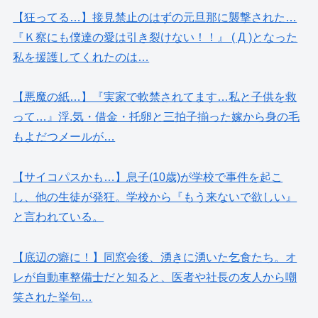
【狂ってる…】接見禁止のはずの元旦那に襲撃された…
『Ｋ察にも僕達の愛は引き裂けない！！』 ( Д )となった
私を援護してくれたのは…
【悪魔の紙…】『実家で軟禁されてます…私と子供を救
って…』浮.気・借金・托卵と三拍子揃った嫁から身の毛
もよだつメールが…
【サイコパスかも…】息子(10歳)が学校で事件を起こ
し、他の生徒が発狂。学校から『もう来ないで欲しい』
と言われている。
【底辺の癖に！】同窓会後、湧きに湧いた乞食たち。オ
レが自動車整備士だと知ると、医者や社長の友人から嘲
笑された挙句…