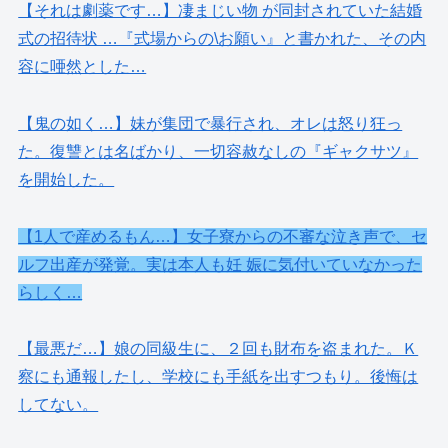
【それは劇薬です…】凄まじい物 が同封されていた結婚
式の招待状 …『式場からの\お願い』と書かれた、その内
容に唖然とした…
【鬼の如く…】妹が集団で暴行され、オレは怒り狂っ
た。復讐とは名ばかり、一切容赦なしの『ギャクサツ』
を開始した。
【1人で産めるもん…】女子寮からの不審な泣き声で、セ
ルフ出産が発覚。実は本人も妊 娠に気付いていなかった
らしく…
【最悪だ…】娘の同級生に、２回も財布を盗まれた。Ｋ
察にも通報したし、学校にも手紙を出すつもり。後悔は
してない。