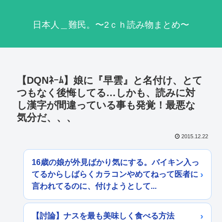
日本人＿難民。〜2ｃｈ読み物まとめ〜
【DQNﾈｰﾑ】娘に『早雲』と名付け、とて
つもなく後悔してる…しかも、読みに対
し漢字が間違っている事も発覚！最悪な
気分だ、、、
2015.12.22
16歳の娘が外見ばかり気にする。バイキン入っ
てるからしばらくカラコンやめてねって医者に
言われてるのに、付けようとして...
【討論】ナスを最も美味しく食べる方法