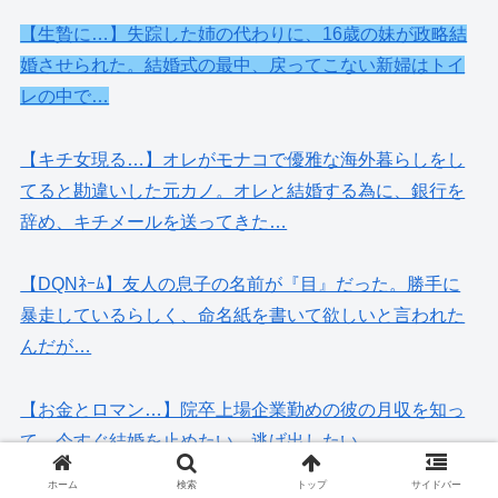
【生贄に…】失踪した姉の代わりに、16歳の妹が政略結
婚させられた。結婚式の最中、戻ってこない新婦はトイ
レの中で…
【キチ女現る…】オレがモナコで優雅な海外暮らしをし
てると勘違いした元カノ。オレと結婚する為に、銀行を
辞め、キチメールを送ってきた…
【DQNﾈｰﾑ】友人の息子の名前が『目』だった。勝手に
暴走しているらしく、命名紙を書いて欲しいと言われた
んだが…
【お金とロマン…】院卒上場企業勤めの彼の月収を知っ
て、今すぐ結婚を止めたい…逃げ出したい…
ホーム
検索
トップ
サイドバー