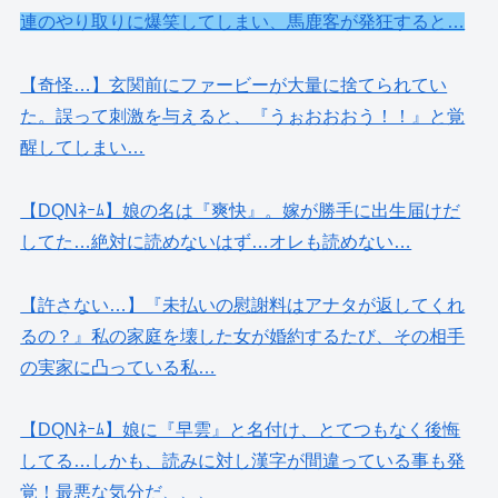
連のやり取りに爆笑してしまい、馬鹿客が発狂すると…
【奇怪…】玄関前にファービーが大量に捨てられてい
た。誤って刺激を与えると、『うぉおおおう！！』と覚
醒してしまい…
【DQNﾈｰﾑ】娘の名は『爽快』。嫁が勝手に出生届けだ
してた…絶対に読めないはず…オレも読めない…
【許さない…】『未払いの慰謝料はアナタが返してくれ
るの？』私の家庭を壊した女が婚約するたび、その相手
の実家に凸っている私…
【DQNﾈｰﾑ】娘に『早雲』と名付け、とてつもなく後悔
してる…しかも、読みに対し漢字が間違っている事も発
覚！最悪な気分だ、、、