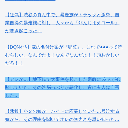
【狂気】渋谷の真ん中で、暴走族がトラックと激突。自
業自得の暴走族に対し、人々から『ﾀﾋんじまえコール』
が巻き起こった…
【DQNﾈｰﾑ】嫁の名付け案が『卵菓』。これで●●●って読
むらしい。なんでだよ！なんでなんだよ！！頭おかしい
だろ！！
【アレか…】地下鉄で大事件を起こした宗教に 友人が心
酔していた。その洗脳っぷりが悪化し、遂に友人は自害
した…
【悲報】小２の娘が、バイトに応募していた…号泣する
嫁から、その理由を聞いてオレの無力さを思い知った…