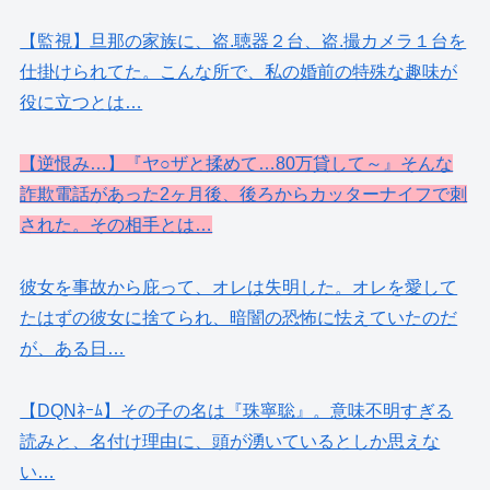
【監視】旦那の家族に、盗.聴器２台、盗.撮カメラ１台を
仕掛けられてた。こんな所で、私の婚前の特殊な趣味が
役に立つとは…
【逆恨み…】『ヤ○ザと揉めて…80万貸して～』そんな
詐欺電話があった2ヶ月後、後ろからカッターナイフで刺
された。その相手とは…
彼女を事故から庇って、オレは失明した。オレを愛して
たはずの彼女に捨てられ、暗闇の恐怖に怯えていたのだ
が、ある日…
【DQNﾈｰﾑ】その子の名は『珠寧聡』。意味不明すぎる
読みと、名付け理由に、頭が湧いているとしか思えな
い…