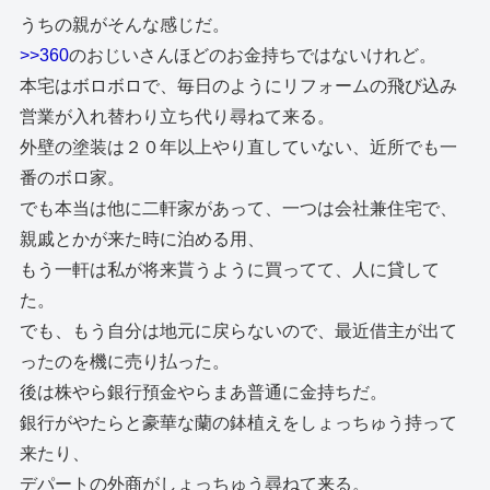
うちの親がそんな感じだ。
>>360
のおじいさんほどのお金持ちではないけれど。
本宅はボロボロで、毎日のようにリフォームの飛び込み
営業が入れ替わり立ち代り尋ねて来る。
外壁の塗装は２０年以上やり直していない、近所でも一
番のボロ家。
でも本当は他に二軒家があって、一つは会社兼住宅で、
親戚とかが来た時に泊める用、
もう一軒は私が将来貰うように買ってて、人に貸して
た。
でも、もう自分は地元に戻らないので、最近借主が出て
ったのを機に売り払った。
後は株やら銀行預金やらまあ普通に金持ちだ。
銀行がやたらと豪華な蘭の鉢植えをしょっちゅう持って
来たり、
デパートの外商がしょっちゅう尋ねて来る。