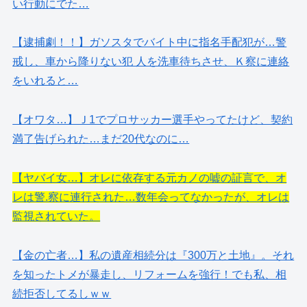
い行動にでた…
【逮捕劇！！】ガソスタでバイト中に指名手配犯が…警
戒し、車から降りない犯 人を洗車待ちさせ、Ｋ察に連絡
をいれると…
【オワタ…】Ｊ1でプロサッカー選手やってたけど、契約
満了告げられた…まだ20代なのに…
【ヤバイ女…】オレに依存する元カノの嘘の証言で、オ
レは警.察に連行された…数年会ってなかったが、オレは
監視されていた。
【金の亡者…】私の遺産相続分は『300万と土地』。それ
を知ったトメが暴走し、リフォームを強行！でも私、相
続拒否してるしｗｗ