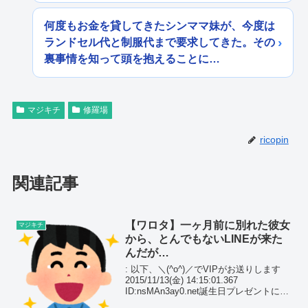
何度もお金を貸してきたシンママ妹が、今度は
ランドセル代と制服代まで要求してきた。その
裏事情を知って頭を抱えることに…
マジキチ
修羅場
ricopin
関連記事
【ワロタ】一ヶ月前に別れた彼女
マジキチ
から、とんでもないLINEが来た
んだが…
: 以下、＼(^o^)／でVIPがお送りします
2015/11/13(金) 14:15:01.367
ID:nsMAn3ay0.net誕生日プレゼントにあ
げた帽子返してってきたんだけどバカな