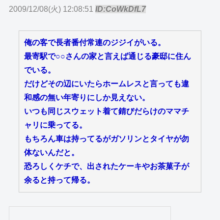
2009/12/08(火) 12:08:51
ID:CoWkDfL7
俺の客で長者番付常連のジジイがいる。
最寄駅で○○さんの家と言えば通じる豪邸に住ん
でいる。
だけどその辺にいたらホームレスと言っても違
和感の無い年寄りにしか見えない。
いつも同じスウェット着て錆びだらけのママチ
ャリに乗ってる。
もちろん車は持ってるがガソリンとタイヤが勿
体ないんだと。
恐ろしくケチで、出されたケーキやお茶菓子が
余ると持って帰る。