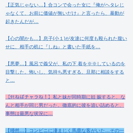
【正気じゃない…】合コンで会った女に『俺がヘタレじ
ゃなくて、お前に価値が無いだけ』と言ったら、暴動が
起きたんだが…
【心の闇かも…】息子(小１)が友達に何度も殴られた腹い
せに、相手の机に『しね』と書いた手紙を…
【悪夢…】風呂で義父が、私の下 着を※※しているのを
目撃した。怖いし、気持ち悪すぎる。旦那に相談をする
と…
【ﾀﾋねばチャラね！】私と妹が同時期に妊 娠すると、な
んと相手が同じ男だった。徹底的に彼を追い詰めると、
事態は最悪な状況に…
【唖然…】コンビニに凄まじく馬鹿な客がいた…その一