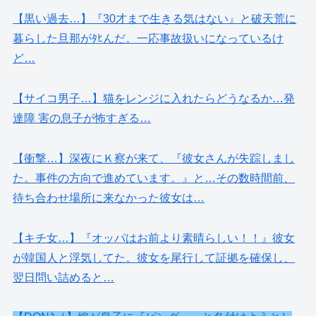
【黒い過去…】『30才まで生きる気はない』と破天荒に
暮らした旦那がﾀﾋんだ。一応事故扱いになっているけ
ど…
【サイコ男子…】猫をレンジに入れたらどうなるか…発
達障 害の息子が怖すぎる…
【衝撃…】深夜にＫ察が来て、『彼女さんが失踪しまし
た。事件の方向で進めています。』と…その数時間前、
待ち合わせ場所に来なかった彼女は…
【キチ女…】『オッパはお前より素晴らしい！！』彼女
が韓国人と浮気してた。彼女を尾行して証拠を確保し、
翌日問い詰めると…