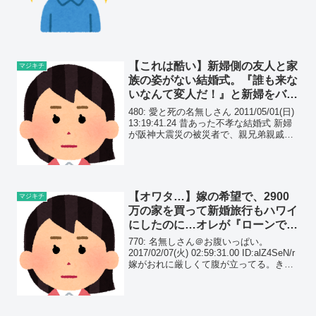
ん？
【これは酷い】新婦側の友人と家
マジキチ
族の姿がない結婚式。『誰も来な
いなんて変人だ！』と新婦をバカ
にした新郎関係者。その真相は…
480: 愛と死の名無しさん 2011/05/01(日)
13:19:41.24 昔あった不孝な結婚式 新婦
が阪神大震災の被災者で、親兄弟親戚と
同級生のほとんどを亡くしていた だから
式に呼べる人間が少なくて、普通の式は
挙げたくないと言ってい...
【オワタ…】嫁の希望で、2900
マジキチ
万の家を買って新婚旅行もハワイ
にしたのに…オレが『ローンで車
買っていいかな？』と聞くと…
770: 名無しさん＠お腹いっぱい。
2017/02/07(火) 02:59:31.00 ID:alZ4SeN/r
嫁がおれに厳しくて腹が立ってる。きっ
かけはローンで新車を買うことを認めな
いってこと ・戸建て2400万or2900万で悩
んだ...