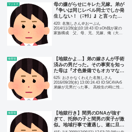
母の嫌がらせにキレた兄嫁。弟が
マジキチ
『争いは同じレベル同士でしか発
生しない！（ﾆﾔﾘ」』と言った瞬
間、兄嫁は無言で家を出て行っ
420: 名無しさん＠おーぷん
た。
2014/11/28(金)10:18:43 ID:sOh我が家の
家族構成 父、母、兄、兄嫁、俺（大学
生）、弟（高校生）このほかに姉がいる
が結婚してもう家にいない。母＝メシマ
ズ 味覚あやしい父＝味覚ふつう で
も...
【地獄かよ…】弟の嫁さんが手術
修羅場
済みの男だった。その事実を知っ
た母は『才色兼備でもオカマなん
か汚らわしい！別れるまで嫌がら
625: おさかなくわえた名無しさん
せしてやる！』と発狂し…
2016/09/28(水) 13:00:24.43 ID:5lC4VAr5
弟嫁が元男だった事。 高校生の時に性同
一性障害の診断され親と話し合った結
果、大学進学は諦める卒業したら家を出
て親子の縁を切るっ...
【地獄行き】間男のDNAが強す
修羅場
ぎて、托卵の子と間男の実子が激
似。地域行事で遭遇し、遂に旦那
は気付いてしまった。そして後