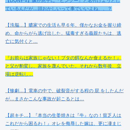
【DQNﾈｰﾑ】嫁が息子に『ピングー』と名付けようとし
ているんだが…頭おかしいって事でいいよね、、？
【洗脳…】膿家での生活も早６年。僅かなお金を握り締
め、命からがら逃げ出した。猛毒すぎる義親たちは、逃
亡に気付くと…
『お前らは家族じゃない！ブタの餌なんか食えるか！』
と父が豹変し、家族を蔑んでいた。それから数年後、立
場は逆転し…
【惨劇…】電車の中で、破裂音がする程の 屁 をしたんだ
が…まさかこんな事故が起こるとは…
【超キチ…】『本当の生姜焼きは『牛』なの！貧乏人は
これだから困るわ！』オレを侮辱した嫁は、更に凄まじ