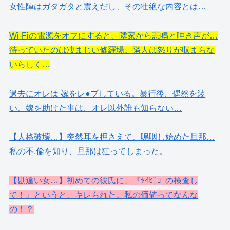
女性陣はガタガタと震えだし、その壮絶な内容とは…
Wi-Fiの電源をオフにすると、隣家から悲鳴と呻き声が…
待っていたのは凄まじい修羅場。隣人は怒りが収まらな
いらしく…
過去にオレは 嫁をレ●プしている。暴行後、偶然を装
い、嫁を助けた事は、オレ以外誰も知らない…
【人格破壊…】突然耳を押さえて、嗚咽し始めた旦那…
私の不.倫を知り、旦那は狂ってしまった。
【勘違い女…】初めての彼氏に、『ｾｲﾋﾞｮｰの検査し
て！』というと、キレられた。私の価値ってなんな
の！？