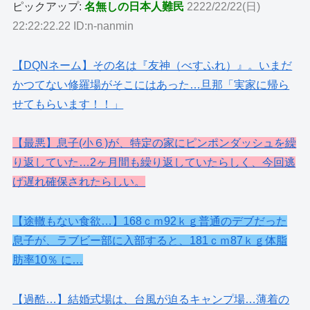
ピックアップ:
名無しの日本人難民
2222/22/22(日)
22:22:22.22 ID:n-nanmin
【DQNネーム】その名は『友神（べすふれ）』。いまだ
かつてない修羅場がそこにはあった…旦那「実家に帰ら
せてもらいます！！」
【最悪】息子(小６)が、特定の家にピンポンダッシュを繰
り返していた…2ヶ月間も繰り返していたらしく、今回逃
げ遅れ確保されたらしい。
【途轍もない食欲…】168ｃｍ92ｋｇ普通のデブだった
息子が、ラブビー部に入部すると、181ｃｍ87ｋｇ体脂
肪率10％ に…
【過酷…】結婚式場は、台風が迫るキャンプ場…薄着の