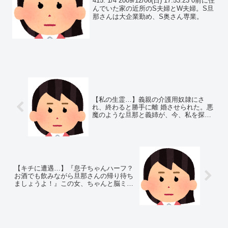
415: 1/4 2009/12/06(日) 17:53:23 0前に住
日…
んでいた家の近所のS夫婦とW夫婦。S旦
那さんは大企業勤め、S奥さん専業。
【私の生霊…】義親の介護用奴隷にさ
れ、終わると勝手に離 婚させられた。悪
魔のような旦那と義姉が、今、私を探し
ているらしい…
【キチに遭遇…】『息子ちゃんハーフ？
お酒でも飲みながら旦那さんの帰り待ち
ましょうよ！』この女、ちゃんと脳ミソ
あるのだろうか、、