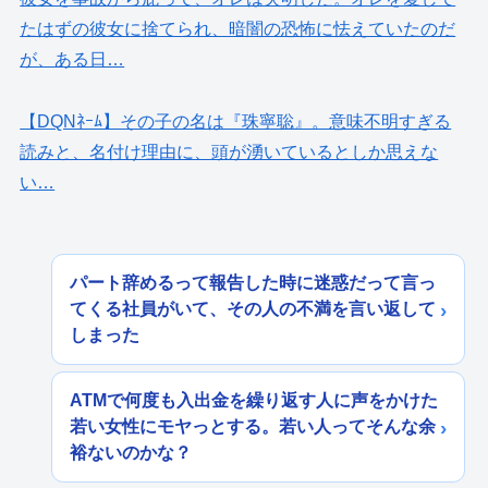
たはずの彼女に捨てられ、暗闇の恐怖に怯えていたのだ
が、ある日…
【DQNﾈｰﾑ】その子の名は『珠寧聡』。意味不明すぎる
読みと、名付け理由に、頭が湧いているとしか思えな
い…
パート辞めるって報告した時に迷惑だって言っ
てくる社員がいて、その人の不満を言い返して
しまった
ATMで何度も入出金を繰り返す人に声をかけた
若い女性にモヤっとする。若い人ってそんな余
裕ないのかな？