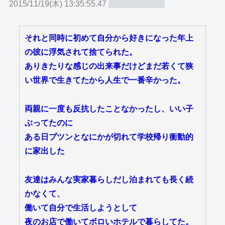
2015/11/19(木) 13:35:55.47
ID:x23jzajX.net
それと同時に初めて自分から好きになった年上
の彼に浮気されて捨てられた。
ありきたりな感じの出来事だけどまだ若くて狭
い世界で生きてたから人生で一番辛かった。
両親に一度も反抗したことなかったし、いい子
ぶってたのに
ある日プツンとなにかが切れて学校帰り衝動的
に家出した
友達はみんな実家暮らしだし泊まれても長く続
かなくて、
働いて自分で生活しようとして
夜のお店で働いてボロいホテルで暮らしてた。