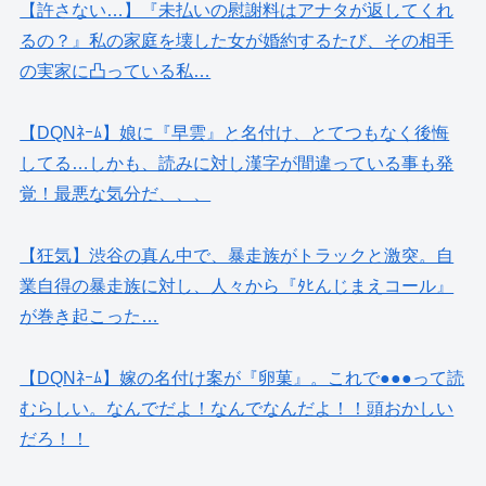
【許さない…】『未払いの慰謝料はアナタが返してくれ
るの？』私の家庭を壊した女が婚約するたび、その相手
の実家に凸っている私…
【DQNﾈｰﾑ】娘に『早雲』と名付け、とてつもなく後悔
してる…しかも、読みに対し漢字が間違っている事も発
覚！最悪な気分だ、、、
【狂気】渋谷の真ん中で、暴走族がトラックと激突。自
業自得の暴走族に対し、人々から『ﾀﾋんじまえコール』
が巻き起こった…
【DQNﾈｰﾑ】嫁の名付け案が『卵菓』。これで●●●って読
むらしい。なんでだよ！なんでなんだよ！！頭おかしい
だろ！！