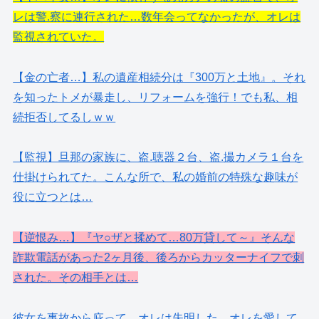
レは警.察に連行された…数年会ってなかったが、オレは
監視されていた。
【金の亡者…】私の遺産相続分は『300万と土地』。それ
を知ったトメが暴走し、リフォームを強行！でも私、相
続拒否してるしｗｗ
【監視】旦那の家族に、盗.聴器２台、盗.撮カメラ１台を
仕掛けられてた。こんな所で、私の婚前の特殊な趣味が
役に立つとは…
【逆恨み…】『ヤ○ザと揉めて…80万貸して～』そんな
詐欺電話があった2ヶ月後、後ろからカッターナイフで刺
された。その相手とは…
彼女を事故から庇って、オレは失明した。オレを愛して