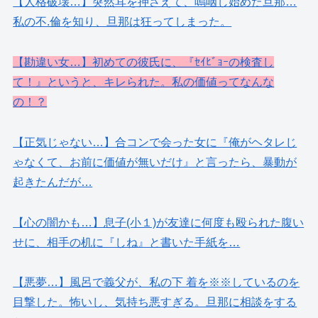
【人格破壊…】突然耳を押さえて、嗚咽し始めた旦那…
私の不.倫を知り、旦那は狂ってしまった。
【勘違い女…】初めての彼氏に、『ｾｲﾋﾞｮｰの検査し
て！』というと、キレられた。私の価値ってなんな
の！？
【正気じゃない…】合コンで会った女に『俺がヘタレじ
ゃなくて、お前に価値が無いだけ』と言ったら、暴動が
起きたんだが…
【心の闇かも…】息子(小１)が友達に何度も殴られた腹い
せに、相手の机に『しね』と書いた手紙を…
【悪夢…】風呂で義父が、私の下 着を※※しているのを
目撃した。怖いし、気持ち悪すぎる。旦那に相談をする