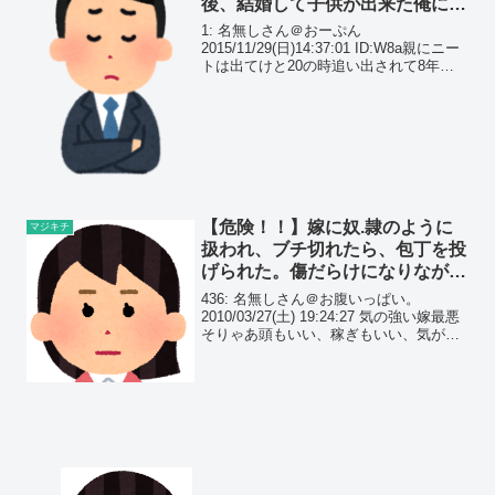
後、結婚して子供が出来た俺に、
ある連絡が…
1: 名無しさん＠おーぷん
2015/11/29(日)14:37:01 ID:W8a親にニー
トは出てけと20の時追い出されて8年経
った結婚して子供できた。それを知った
親が戻ってこいって一緒に暮らして、お
前達が家を建て直せばみんな明るく暮ら
せ...
【危険！！】嫁に奴.隷のように
マジキチ
扱われ、ブチ切れたら、包丁を投
げられた。傷だらけになりなが
ら、寝室に閉じ込めたんだが…
436: 名無しさん＠お腹いっぱい。
2010/03/27(土) 19:24:27 気の強い嫁最悪
そりゃあ頭もいい、稼ぎもいい、気が利
く、人望がある位だから自分に厳しいの
は知ってる だけど身内にも厳しいという
より攻撃的過ぎる 嫁の会社の集...