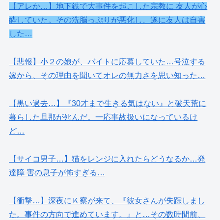
【アレか…】地下鉄で大事件を起こした宗教に 友人が心
酔していた。その洗脳っぷりが悪化し、遂に友人は自害
した…
【悲報】小２の娘が、バイトに応募していた…号泣する
嫁から、その理由を聞いてオレの無力さを思い知った…
【黒い過去…】『30才まで生きる気はない』と破天荒に
暮らした旦那がﾀﾋんだ。一応事故扱いになっているけ
ど…
【サイコ男子…】猫をレンジに入れたらどうなるか…発
達障 害の息子が怖すぎる…
【衝撃…】深夜にＫ察が来て、『彼女さんが失踪しまし
た。事件の方向で進めています。』と…その数時間前、