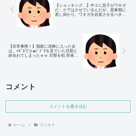
【ショッキング…】中２に息子がワキガ
だ…ケアはさせているんだが、思春期に
差し掛かり、ワキガを自覚させるべきだ
ろうか…
【非常事態！】我家に泥棒に入った女
は、ﾊﾀﾞｶでエ●ﾋﾞﾃﾞｵを見ていた旦那と
鉢合わてしまったｗｗ 旦那を犯.罪者に
仕立て上げ逃亡を…
コメント
コメントを書き込む
ホーム
マジキチ