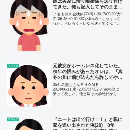
嫁は実家に帰り離婚届を送り付け
てきた。俺も記入してそのまま提
出した結果…
1: 名も無き被検体774号+ 2017/05/30(火)
21:36:45.59 ID:36CjzJdvめっちゃキレら
れた。キレるくらいなら送ってくんじゃ
ねーよ。離婚届はブラフの道具じゃねー
んだよ。2: 名も無き被検体774号+
2017...
元彼女がホームレス化していた。
マジキチ
積年の恨みがあったオレは、『真
冬の川に飛び込んだら許してやる
よｗ』と脅すと…
354: 名無しさん＠ＨＯＭＥ
2014/06/11(水) 20:57:37.62 0.net相談に
乗って欲しい。俺と嫁は大学時代から付
き合っていたんだけれど
『ニートは出て行け！！』と親に
マジキチ
家を追い出された俺(20)→8年