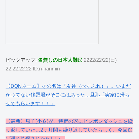
ピックアップ:
名無しの日本人難民
2222/22/22(日)
22:22:22.22 ID:n-nanmin
【DQNネーム】その名は『友神（べすふれ）』。いまだ
かつてない修羅場がそこにはあった…旦那「実家に帰ら
せてもらいます！！」
【最悪】息子(小６)が、特定の家にピンポンダッシュを繰
り返していた…2ヶ月間も繰り返していたらしく、今回逃
げ遅れ確保されたらしい。