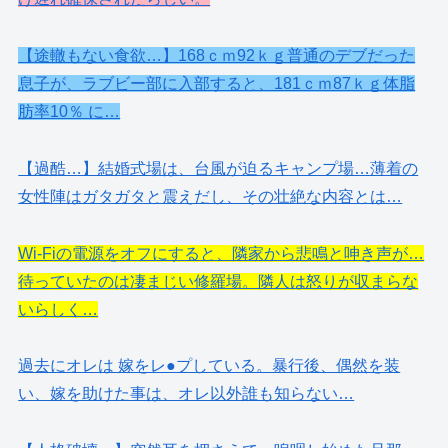
【途轍もない食欲…】168ｃｍ92ｋｇ普通のデブだった
息子が、ラブビー部に入部すると、181ｃｍ87ｋｇ体脂
肪率10％ に…
【過酷…】結婚式場は、台風が迫るキャンプ場…薄着の
女性陣はガタガタと震えだし、その壮絶な内容とは…
Wi-Fiの電源をオフにすると、隣家から悲鳴と呻き声が…
待っていたのは凄まじい修羅場。隣人は怒りが収まらな
いらしく…
過去にオレは 嫁をレ●プしている。暴行後、偶然を装
い、嫁を助けた事は、オレ以外誰も知らない…