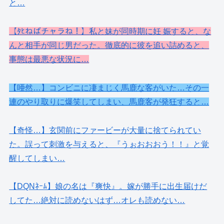
と…
【ﾀﾋねばチャラね！】私と妹が同時期に妊 娠すると、な
んと相手が同じ男だった。徹底的に彼を追い詰めると、
事態は最悪な状況に…
【唖然…】コンビニに凄まじく馬鹿な客がいた…その一
連のやり取りに爆笑してしまい、馬鹿客が発狂すると…
【奇怪…】玄関前にファービーが大量に捨てられてい
た。誤って刺激を与えると、『うぉおおおう！！』と覚
醒してしまい…
【DQNﾈｰﾑ】娘の名は『爽快』。嫁が勝手に出生届けだ
してた…絶対に読めないはず…オレも読めない…