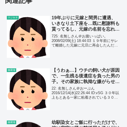
関連記事
19年ぶりに元嫁と間男に遭遇、
マジキチ
いきなり土下座を…既に慰謝料も
貰ってるし、元嫁の名前を忘れて
いたオレは、パニックに…
725: 名無しさん＠お腹いっぱい。
2008/02/09(土) 18:44:03 １９年前にサレ
て離婚した元嫁に元旦に再会したんだが
俺は元嫁だと気づかなかったけど、相手
は気づいて元間と二人で人混みの中で土
下座されそうになった。慰謝料も１０...
【うわぁ…】ウチの飼い犬が原因
修羅場
で、一生残る後遺症を負った男の
子。その家族に執拗な嫌がらせを
受けている…
22: 名無しさん＠おーぷん
2016/12/14(水)22:26:44 ID:vSG ３０年以
上もとある一家に粘着されている３０年
前、ちょっとしたトラブルで近所に住ん
でいたA一家と揉めてしまったんだけど
それ以来事あるごとにA一家から嫌が
ら...
幼馴染女とご飯に行っただけで、
修羅場