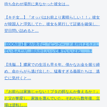
待ち合わせ場所に来なかった彼女は…
【キチ女…】『オッパはお前より素晴らしい！！』彼女
が韓国人と浮気してた。彼女を尾行して証拠を確保し、
翌日問い詰めると…
【DQNﾈｰﾑ】嫁が息子に『ピングー』と名付けようとし
ているんだが…頭おかしいって事でいいよね、、？
【洗脳…】膿家での生活も早６年。僅かなお金を握り締
め、命からがら逃げ出した。猛毒すぎる義親たちは、逃
亡に気付くと…
『お前らは家族じゃない！ブタの餌なんか食えるか！』
と父が豹変し、家族を蔑んでいた。それから数年後、立
場は逆転し…