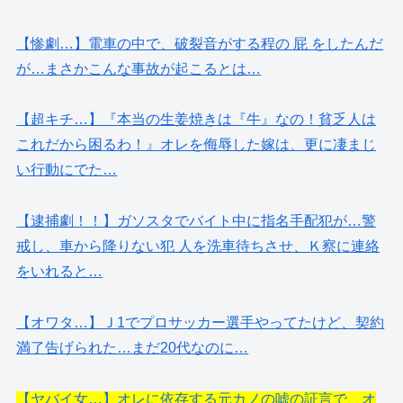
【惨劇…】電車の中で、破裂音がする程の 屁 をしたんだ
が…まさかこんな事故が起こるとは…
【超キチ…】『本当の生姜焼きは『牛』なの！貧乏人は
これだから困るわ！』オレを侮辱した嫁は、更に凄まじ
い行動にでた…
【逮捕劇！！】ガソスタでバイト中に指名手配犯が…警
戒し、車から降りない犯 人を洗車待ちさせ、Ｋ察に連絡
をいれると…
【オワタ…】Ｊ1でプロサッカー選手やってたけど、契約
満了告げられた…まだ20代なのに…
【ヤバイ女…】オレに依存する元カノの嘘の証言で、オ