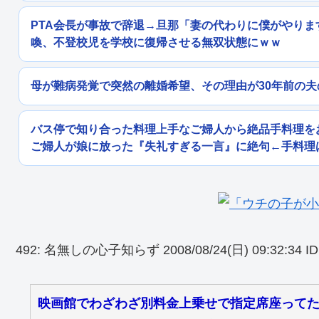
PTA会長が事故で辞退→旦那「妻の代わりに僕がやりま
喚、不登校児を学校に復帰させる無双状態にｗｗ
母が難病発覚で突然の離婚希望、その理由が30年前の夫
バス停で知り合った料理上手なご婦人から絶品手料理を
ご婦人が娘に放った『失礼すぎる一言』に絶句←手料理
492: 名無しの心子知らず 2008/08/24(日) 09:32:34 ID
映画館でわざわざ別料金上乗せで指定席座って