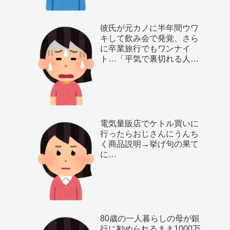
彼氏が元カノに半年間ウワ
キして飲み会で発覚、さら
に卒業旅行でもワンナイ
ト…「平気で裏切れる人種
だ」と気付いた私は…
電気量販店でケトル買いに
行ったらおじさんにうんち
く商品説明→挙げ句の果て
に…
80歳の一人暮らしの母が銀
行に勧められるまま1000万