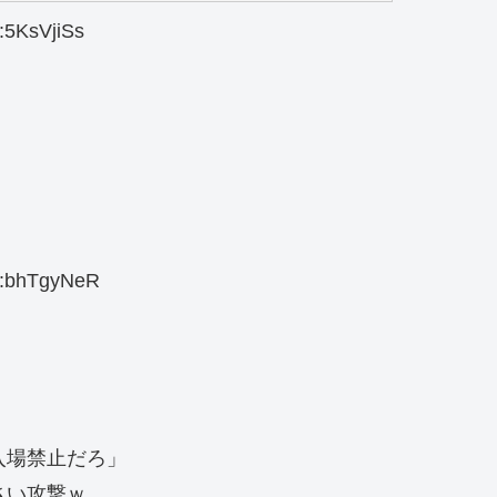
5KsVjiSs
:bhTgyNeR
入場禁止だろ」
さい攻撃ｗ