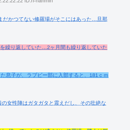
:22:22.22 ID:n-nanmin
まだかつてない修羅場がそこにはあった…旦那
ュを繰り返していた…2ヶ月間も繰り返していた
った息子が、ラブビー部に入部すると、181ｃｍ
着の女性陣はガタガタと震えだし、その壮絶な