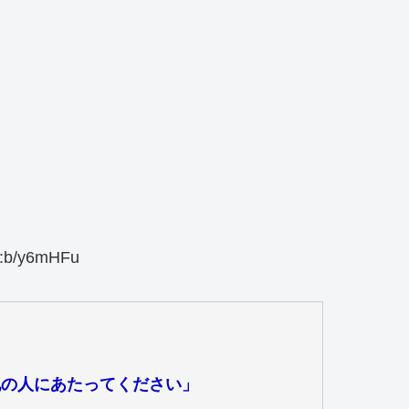
:b/y6mHFu
他の人にあたってください」