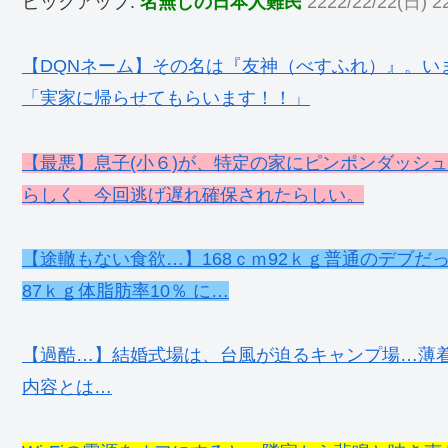
ピックアップ:
名無しの日本人難民
2222/22/22(日) 22
【DQNネーム】その名は『友神（べすふれ）』。い
「実家に帰らせてもらいます！！」
【最悪】息子(小６)が、特定の家にピンポンダッシ
らしく、今回逃げ遅れ確保されたらしい。
【途轍もない食欲…】168ｃｍ92ｋｇ普通のデブだ
87ｋｇ体脂肪率10％ に…
【過酷…】結婚式場は、台風が迫るキャンプ場…薄
内容とは…