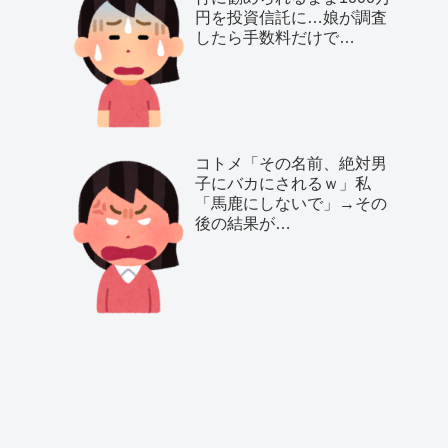
円を投資信託に…娘が調査
したら手数料だけで…
コトメ「その名前、絶対男
子にバカにされるｗ」私
「馬鹿にしないで」→その
後の結果が…