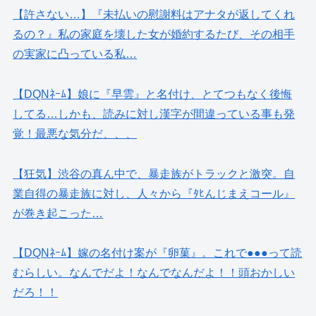
【許さない…】『未払いの慰謝料はアナタが返してくれ
るの？』私の家庭を壊した女が婚約するたび、その相手
の実家に凸っている私…
【DQNﾈｰﾑ】娘に『早雲』と名付け、とてつもなく後悔
してる…しかも、読みに対し漢字が間違っている事も発
覚！最悪な気分だ、、、
【狂気】渋谷の真ん中で、暴走族がトラックと激突。自
業自得の暴走族に対し、人々から『ﾀﾋんじまえコール』
が巻き起こった…
【DQNﾈｰﾑ】嫁の名付け案が『卵菓』。これで●●●って読
むらしい。なんでだよ！なんでなんだよ！！頭おかしい
だろ！！