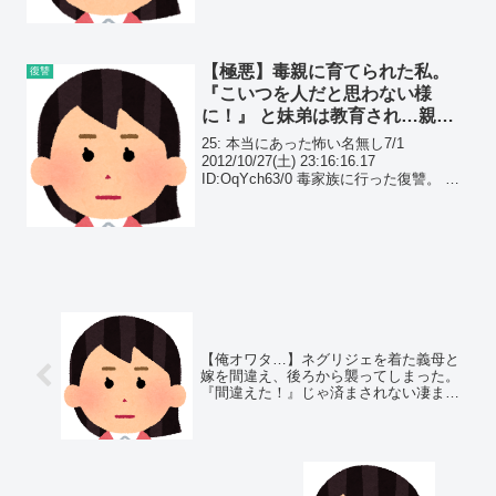
婚、もうひと組は別居6年。
【極悪】毒親に育てられた私。
復讐
『こいつを人だと思わない様
に！』 と妹弟は教育され…親族
の集りで復讐を実行すると、私の
25: 本当にあった怖い名無し7/1
頬に父親の拳が…
2012/10/27(土) 23:16:16.17
ID:OqYch63/0 毒家族に行った復讐。 小
さい頃から搾取用兼サンドバックとして
育てられてきた。
【俺オワタ…】ネグリジェを着た義母と
嫁を間違え、後ろから襲ってしまった。
『間違えた！』じゃ済まされない凄まじ
い事態に…