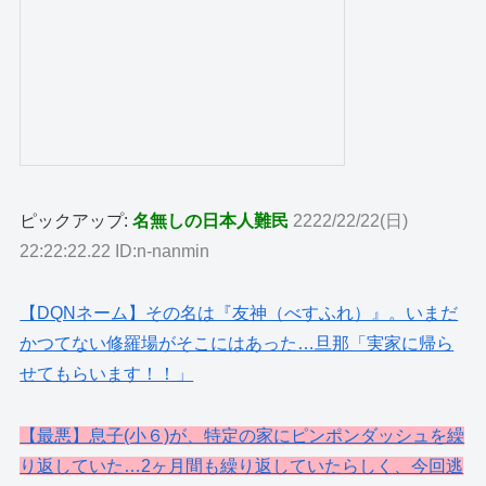
ピックアップ:
名無しの日本人難民
2222/22/22(日)
22:22:22.22 ID:n-nanmin
【DQNネーム】その名は『友神（べすふれ）』。いまだ
かつてない修羅場がそこにはあった…旦那「実家に帰ら
せてもらいます！！」
【最悪】息子(小６)が、特定の家にピンポンダッシュを繰
り返していた…2ヶ月間も繰り返していたらしく、今回逃