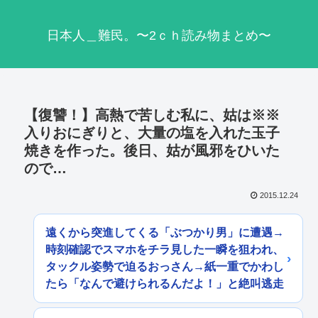
日本人＿難民。〜2ｃｈ読み物まとめ〜
【復讐！】高熱で苦しむ私に、姑は※※
入りおにぎりと、大量の塩を入れた玉子
焼きを作った。後日、姑が風邪をひいた
ので…
2015.12.24
遠くから突進してくる「ぶつかり男」に遭遇→
時刻確認でスマホをチラ見した一瞬を狙われ、
タックル姿勢で迫るおっさん→紙一重でかわし
たら「なんで避けられるんだよ！」と絶叫逃走