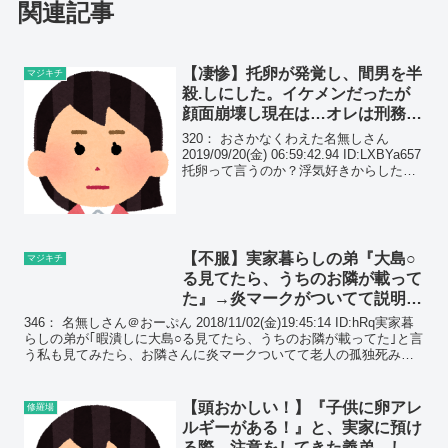
関連記事
【凄惨】托卵が発覚し、間男を半
マジキチ
殺.しにした。イケメンだったが
顔面崩壊し現在は…オレは刑務所
行きとなり、嫁は予想外の行動
320： おさかなくわえた名無しさん
を…
2019/09/20(金) 06:59:42.94 ID:LXBYa657
托卵って言うのか？浮気好きからしたら
人を欺いて自分の子供育てさせたり伴侶
を騙して他所の男の子を育てるって言う
のはそんなに楽しい物...
【不服】実家暮らしの弟『大島○
マジキチ
る見てたら、うちのお隣が載って
た』→炎マークがついてて説明が
書かれてたけど釈然としない…
346： 名無しさん＠おーぷん 2018/11/02(金)19:45:14 ID:hRq実家暮
らしの弟が｢暇潰しに大島○る見てたら、うちのお隣が載ってた｣と言
う私も見てみたら、お隣さんに炎マークついてて老人の孤独死みた
いな説明がついてた孤独...
【頭おかしい！】『子供に卵アレ
修羅場
ルギーがある！』と、実家に預け
る際、注意をしてきた義弟。しか