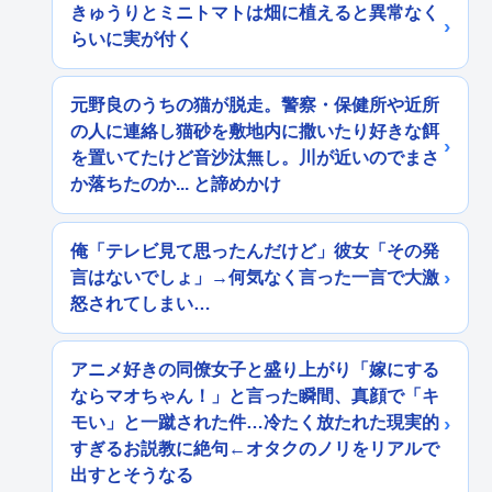
きゅうりとミニトマトは畑に植えると異常なく
らいに実が付く
元野良のうちの猫が脱走。警察・保健所や近所
の人に連絡し猫砂を敷地内に撒いたり好きな餌
を置いてたけど音沙汰無し。川が近いのでまさ
か落ちたのか... と諦めかけ
俺「テレビ見て思ったんだけど」彼女「その発
言はないでしょ」→何気なく言った一言で大激
怒されてしまい…
アニメ好きの同僚女子と盛り上がり「嫁にする
ならマオちゃん！」と言った瞬間、真顔で「キ
モい」と一蹴された件…冷たく放たれた現実的
すぎるお説教に絶句←オタクのノリをリアルで
出すとそうなる