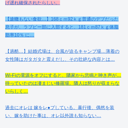
げ遅れ確保されたらしい。
【途轍もない食欲…】168ｃｍ92ｋｇ普通のデブだった
息子が、ラブビー部に入部すると、181ｃｍ87ｋｇ体脂
肪率10％ に…
【過酷…】結婚式場は、台風が迫るキャンプ場…薄着の
女性陣はガタガタと震えだし、その壮絶な内容とは…
Wi-Fiの電源をオフにすると、隣家から悲鳴と呻き声が…
待っていたのは凄まじい修羅場。隣人は怒りが収まらな
いらしく…
過去にオレは 嫁をレ●プしている。暴行後、偶然を装
い、嫁を助けた事は、オレ以外誰も知らない…