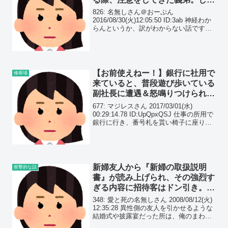
し、全くの嘘だった。
826: 名無しさん＠おーぷん
2016/08/30(火)12:05:50 ID:3ab 神経わか
らんというか、訳がわからない話です。
義弟嫁さんが体を壊してしまい、義弟が
ちょくちょく義弟子を義実家に預けるよ
うになった。義弟子は幼稚園児。義弟...
【お前使えねー！】銀行に社用で
修羅場
来ていると、普段遊び歩いている
副社長に遭遇＆怒鳴りつけられ
た。『ゴラァ、お前、何サボって
677: マジレスさん 2017/03/01(水)
んねん！』
00:29:14.78 ID:UpQpxQSJ 仕事の所用で
銀行に行き、番号札を貰い椅子に座りま
っていました。 ちょうどすぐ横に冊子が
あったので呼ばれるのを待ちながらパラ
パラと見ていました...
新婦友人から『新婦の取扱説明
衝撃的な話
書』が読み上げられ、その強烈す
ぎる内容に招待客はドン引き。新
郎母の顔が怖かった…
348: 愛と死の名無しさん 2008/08/12(火)
12:35:28 異性側の友人を引かせるような
結婚式や披露宴だった所は、俺のまわり
では間違いなく離婚してるよ。2組が離