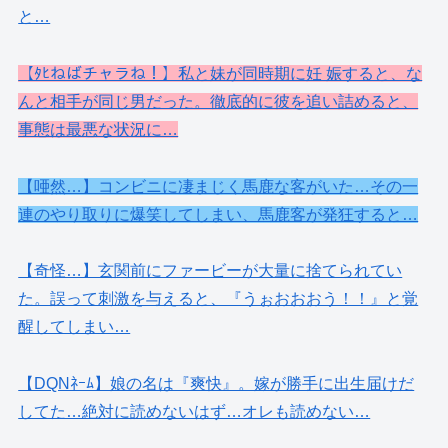
と…
【ﾀﾋねばチャラね！】私と妹が同時期に妊 娠すると、な
んと相手が同じ男だった。徹底的に彼を追い詰めると、
事態は最悪な状況に…
【唖然…】コンビニに凄まじく馬鹿な客がいた…その一
連のやり取りに爆笑してしまい、馬鹿客が発狂すると…
【奇怪…】玄関前にファービーが大量に捨てられてい
た。誤って刺激を与えると、『うぉおおおう！！』と覚
醒してしまい…
【DQNﾈｰﾑ】娘の名は『爽快』。嫁が勝手に出生届けだ
してた…絶対に読めないはず…オレも読めない…