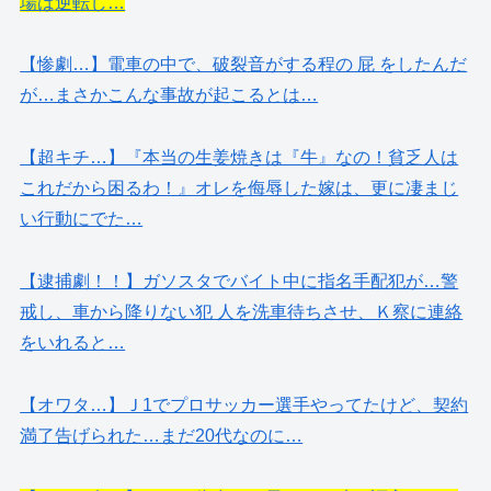
場は逆転し…
【惨劇…】電車の中で、破裂音がする程の 屁 をしたんだ
が…まさかこんな事故が起こるとは…
【超キチ…】『本当の生姜焼きは『牛』なの！貧乏人は
これだから困るわ！』オレを侮辱した嫁は、更に凄まじ
い行動にでた…
【逮捕劇！！】ガソスタでバイト中に指名手配犯が…警
戒し、車から降りない犯 人を洗車待ちさせ、Ｋ察に連絡
をいれると…
【オワタ…】Ｊ1でプロサッカー選手やってたけど、契約
満了告げられた…まだ20代なのに…