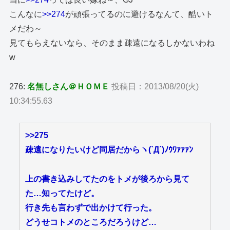
こんなに
>>274
が頑張ってるのに避けるなんて、酷いト
メだわ～
見てもらえないなら、そのまま疎遠になるしかないわね
w
276:
名無しさん＠ＨＯＭＥ
投稿日：2013/08/20(火)
10:34:55.63
>>275
疎遠になりたいけど同居だからヽ(`Д´)ﾉｳﾜｧｧｧﾝ
上の書き込みしてたのをトメが後ろから見て
た…知ってたけど。
行き先も言わずで出かけて行った。
どうせコトメのところだろうけど…