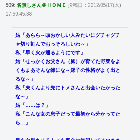
509:
名無しさん＠ＨＯＭＥ
投稿日：2012/05/17(木)
17:59:45.88
姑「あらら～頭おかしい人みたいにグチャグチ
ャ切り刻んでおっそろしいわ～」
私「早く火が通るようにです」
姑「せっかくお父さん（舅）が育てた野菜をよ
くもまあそんな雑にな～嫁子の性格がよく出と
るな～」
私「夫くんより先にトメさんと出会いたかった
な～」
姑「……は？」
私「こんな女の息子だって最初から分かってた
ら…」