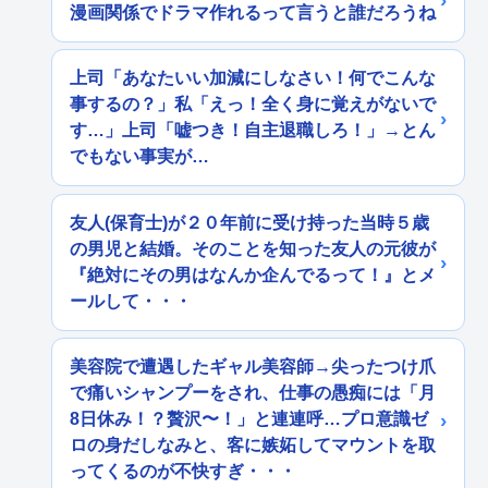
漫画関係でドラマ作れるって言うと誰だろうね
上司「あなたいい加減にしなさい！何でこんな
事するの？」私「えっ！全く身に覚えがないで
す…」上司「嘘つき！自主退職しろ！」→とん
でもない事実が…
友人(保育士)が２０年前に受け持った当時５歳
の男児と結婚。そのことを知った友人の元彼が
『絶対にその男はなんか企んでるって！』とメ
ールして・・・
美容院で遭遇したギャル美容師→尖ったつけ爪
で痛いシャンプーをされ、仕事の愚痴には「月
8日休み！？贅沢〜！」と連連呼…プロ意識ゼ
ロの身だしなみと、客に嫉妬してマウントを取
ってくるのが不快すぎ・・・