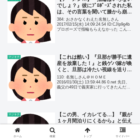
でしょ？』彼にﾌﾟﾛﾎﾟｰｽﾞされた私
は、その言葉を聞いて膝から崩れ
落ちた。
384: おさかなくわえた名無しさん
2017/02/15(水) 14:09:24.54 ID:CJIp9g4b
プロポーズで指輪もらえなかった こんな
ことで別れたいって思うのおかしいかな
386: おさかなくわえた名無しさん
2017/0...
【これは酷い】『旦那が勝手に遺
マジキチ
産を放棄した！』と銭ゲバ嫁が喚
くと、旦那は冷たい視線を送り、
『は？』と一言返された。
110: 名無しさん＠ＨＯＭＥ
2016/01/30(土) 13:59:44.86 0.net 先日、
義父の49日で義実家に行ってきたんだけ
ど。 義母曰く 「1人じゃ何かあった時に
困るから、義弟家の近くにアパートを借
りて1人で住む」 「実家...
【この男、イカレてる…】『親が
マジキチ
１ヶ月間泊りにくるから』と伝え
たら、嫁が逃げた。『勝手な事す
るな！』と嫁に伝えると…
138: おさかなくわえた名無しさん
ホーム
検索
トップ
サイドバー
2016/06/27(月) 21:12:42.69 ID:FuX17Xo8