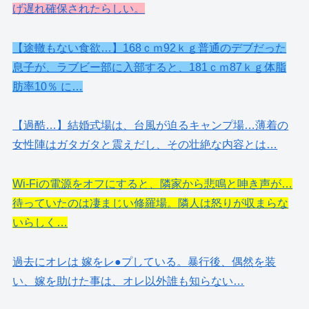
げ遅れ確保されたらしい。
【途轍もない食欲…】168ｃｍ92ｋｇ普通のデブだった
息子が、ラブビー部に入部すると、181ｃｍ87ｋｇ体脂
肪率10％ に…
【過酷…】結婚式場は、台風が迫るキャンプ場…薄着の
女性陣はガタガタと震えだし、その壮絶な内容とは…
Wi-Fiの電源をオフにすると、隣家から悲鳴と呻き声が…
待っていたのは凄まじい修羅場。隣人は怒りが収まらな
いらしく…
過去にオレは 嫁をレ●プしている。暴行後、偶然を装
い、嫁を助けた事は、オレ以外誰も知らない…