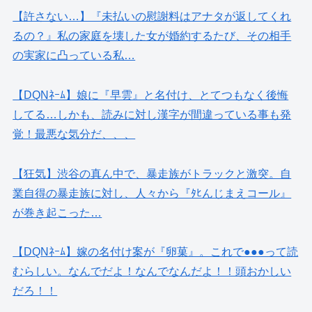
【許さない…】『未払いの慰謝料はアナタが返してくれ
るの？』私の家庭を壊した女が婚約するたび、その相手
の実家に凸っている私…
【DQNﾈｰﾑ】娘に『早雲』と名付け、とてつもなく後悔
してる…しかも、読みに対し漢字が間違っている事も発
覚！最悪な気分だ、、、
【狂気】渋谷の真ん中で、暴走族がトラックと激突。自
業自得の暴走族に対し、人々から『ﾀﾋんじまえコール』
が巻き起こった…
【DQNﾈｰﾑ】嫁の名付け案が『卵菓』。これで●●●って読
むらしい。なんでだよ！なんでなんだよ！！頭おかしい
だろ！！