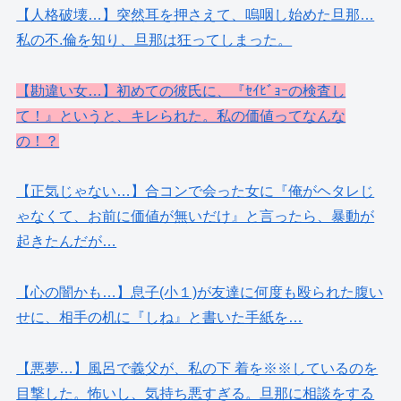
【人格破壊…】突然耳を押さえて、嗚咽し始めた旦那…
私の不.倫を知り、旦那は狂ってしまった。
【勘違い女…】初めての彼氏に、『ｾｲﾋﾞｮｰの検査し
て！』というと、キレられた。私の価値ってなんな
の！？
【正気じゃない…】合コンで会った女に『俺がヘタレじ
ゃなくて、お前に価値が無いだけ』と言ったら、暴動が
起きたんだが…
【心の闇かも…】息子(小１)が友達に何度も殴られた腹い
せに、相手の机に『しね』と書いた手紙を…
【悪夢…】風呂で義父が、私の下 着を※※しているのを
目撃した。怖いし、気持ち悪すぎる。旦那に相談をする