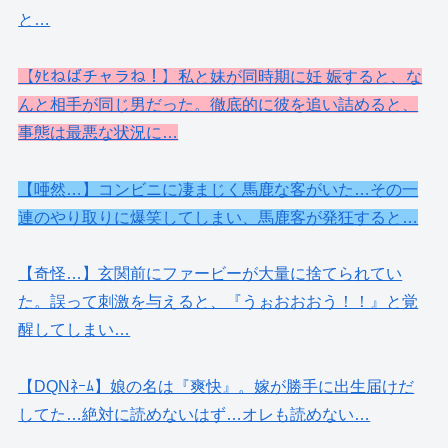
と…
【ﾀﾋねばチャラね！】私と妹が同時期に妊 娠すると、な
んと相手が同じ男だった。徹底的に彼を追い詰めると、
事態は最悪な状況に…
【唖然…】コンビニに凄まじく馬鹿な客がいた…その一
連のやり取りに爆笑してしまい、馬鹿客が発狂すると…
【奇怪…】玄関前にファービーが大量に捨てられてい
た。誤って刺激を与えると、『うぉおおおう！！』と覚
醒してしまい…
【DQNﾈｰﾑ】娘の名は『爽快』。嫁が勝手に出生届けだ
してた…絶対に読めないはず…オレも読めない…