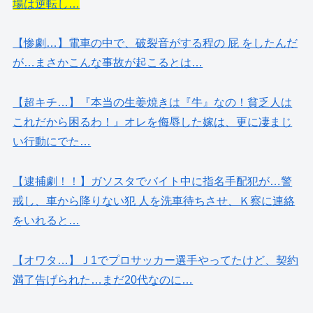
場は逆転し…
【惨劇…】電車の中で、破裂音がする程の 屁 をしたんだ
が…まさかこんな事故が起こるとは…
【超キチ…】『本当の生姜焼きは『牛』なの！貧乏人は
これだから困るわ！』オレを侮辱した嫁は、更に凄まじ
い行動にでた…
【逮捕劇！！】ガソスタでバイト中に指名手配犯が…警
戒し、車から降りない犯 人を洗車待ちさせ、Ｋ察に連絡
をいれると…
【オワタ…】Ｊ1でプロサッカー選手やってたけど、契約
満了告げられた…まだ20代なのに…