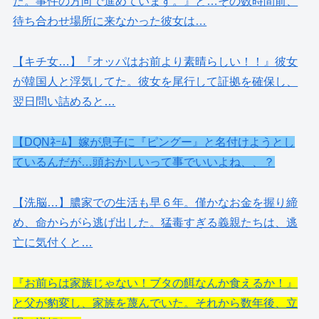
た。事件の方向で進めています。』と…その数時間前、
待ち合わせ場所に来なかった彼女は…
【キチ女…】『オッパはお前より素晴らしい！！』彼女
が韓国人と浮気してた。彼女を尾行して証拠を確保し、
翌日問い詰めると…
【DQNﾈｰﾑ】嫁が息子に『ピングー』と名付けようとし
ているんだが…頭おかしいって事でいいよね、、？
【洗脳…】膿家での生活も早６年。僅かなお金を握り締
め、命からがら逃げ出した。猛毒すぎる義親たちは、逃
亡に気付くと…
『お前らは家族じゃない！ブタの餌なんか食えるか！』
と父が豹変し、家族を蔑んでいた。それから数年後、立