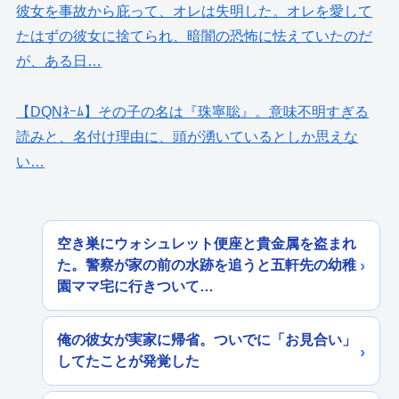
彼女を事故から庇って、オレは失明した。オレを愛して
たはずの彼女に捨てられ、暗闇の恐怖に怯えていたのだ
が、ある日…
【DQNﾈｰﾑ】その子の名は『珠寧聡』。意味不明すぎる
読みと、名付け理由に、頭が湧いているとしか思えな
い…
空き巣にウォシュレット便座と貴金属を盗まれ
た。警察が家の前の水跡を追うと五軒先の幼稚
園ママ宅に行きついて…
俺の彼女が実家に帰省。ついでに「お見合い」
してたことが発覚した