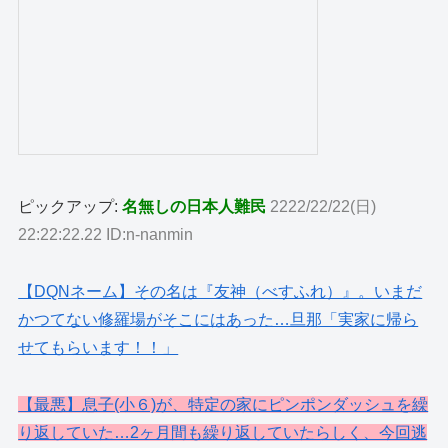
ピックアップ:
名無しの日本人難民
2222/22/22(日)
22:22:22.22 ID:n-nanmin
【DQNネーム】その名は『友神（べすふれ）』。いまだ
かつてない修羅場がそこにはあった…旦那「実家に帰ら
せてもらいます！！」
【最悪】息子(小６)が、特定の家にピンポンダッシュを繰
り返していた…2ヶ月間も繰り返していたらしく、今回逃