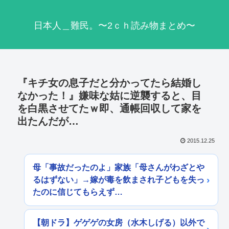
日本人＿難民。〜2ｃｈ読み物まとめ〜
『キチ女の息子だと分かってたら結婚し
なかった！』嫌味な姑に逆襲すると、目
を白黒させてたｗ即、通帳回収して家を
出たんだが…
2015.12.25
母「事故だったのよ」家族「母さんがわざとや
るはずない」→嫁が毒を飲まされ子どもを失っ
たのに信じてもらえず…
【朝ドラ】ゲゲゲの女房（水木しげる）以外で