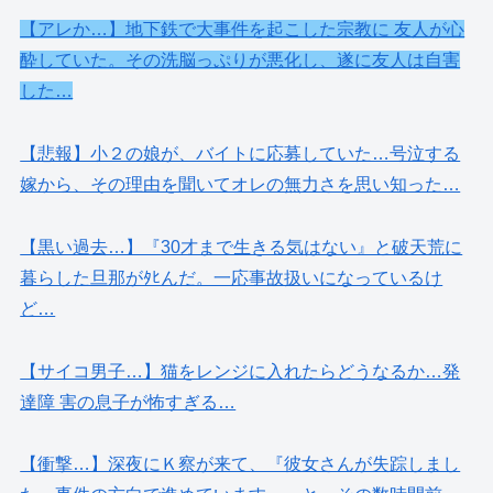
【アレか…】地下鉄で大事件を起こした宗教に 友人が心
酔していた。その洗脳っぷりが悪化し、遂に友人は自害
した…
【悲報】小２の娘が、バイトに応募していた…号泣する
嫁から、その理由を聞いてオレの無力さを思い知った…
【黒い過去…】『30才まで生きる気はない』と破天荒に
暮らした旦那がﾀﾋんだ。一応事故扱いになっているけ
ど…
【サイコ男子…】猫をレンジに入れたらどうなるか…発
達障 害の息子が怖すぎる…
【衝撃…】深夜にＫ察が来て、『彼女さんが失踪しまし