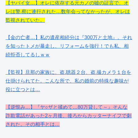
【ヤバイ女…】オレに依存する元カノの嘘の証言で、オ
レは警.察に連行された…数年会ってなかったが、オレは
監視されていた。
【金の亡者…】私の遺産相続分は『300万と土地』。それ
を知ったトメが暴走し、リフォームを強行！でも私、相
続拒否してるしｗｗ
【監視】旦那の家族に、盗.聴器２台、盗.撮カメラ１台を
仕掛けられてた。こんな所で、私の婚前の特殊な趣味が
役に立つとは…
【逆恨み…】『ヤ○ザと揉めて…80万貸して～』そんな
詐欺電話があった2ヶ月後、後ろからカッターナイフで刺
された。その相手とは…