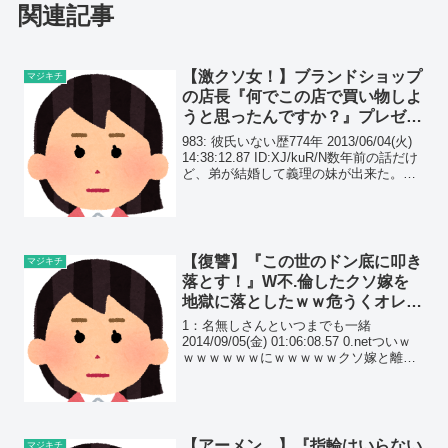
関連記事
【激クソ女！】ブランドショップ
マジキチ
の店長『何でこの店で買い物しよ
うと思ったんですか？』プレゼン
ト用の服を選んでたら罵倒され…
983: 彼氏いない歴774年 2013/06/04(火)
14:38:12.87 ID:XJ/kuR/N数年前の話だけ
ど、弟が結婚して義理の妹が出来た。あ
る時、義弟妹経由で私が仕事で使う道具
を安く購入することが出来た。その御礼
として義弟妹...
【復讐】『この世のドン底に叩き
マジキチ
落とす！』W不.倫したクソ嫁を
地獄に落としたｗｗ危うくオレの
命も落とすとこだったがｗｗ
1：名無しさんといつまでも一緒
2014/09/05(金) 01:06:08.57 0.netついｗ
ｗｗｗｗｗｗにｗｗｗｗｗクソ嫁と離婚
したったｗｗｗｗｗｗｗｗｗファアアー
ｗｗｗｗｗｗｗｗｗ今日からｗｗｗｗｗ
ｗ俺はｗｗｗｗバツｗｗｗイチｗｗ...
【アーメン…】『指輪はいらない
マジキチ