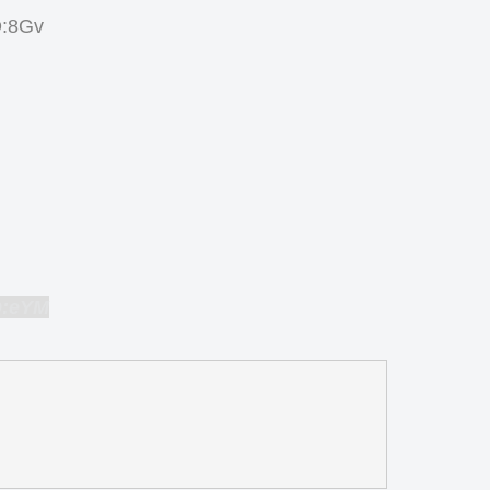
D:8Gv
D:eYM