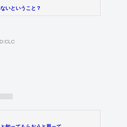
らないということ？
ID:CLC
D:eYM
こと知ってもらおうと思って