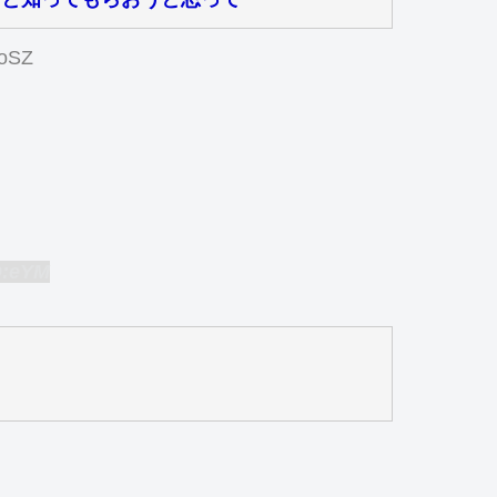
:oSZ
D:eYM