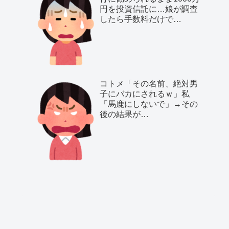
円を投資信託に…娘が調査
したら手数料だけで…
コトメ「その名前、絶対男
子にバカにされるｗ」私
「馬鹿にしないで」→その
後の結果が…