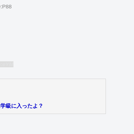
D:P88
D:eYM
殊学級に入ったよ？