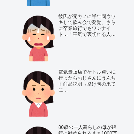
彼氏が元カノに半年間ウワ
キして飲み会で発覚、さら
に卒業旅行でもワンナイ
ト…「平気で裏切れる人種
だ」と気付いた私は…
電気量販店でケトル買いに
行ったらおじさんにうんち
く商品説明→挙げ句の果て
に…
80歳の一人暮らしの母が銀
行に勧められるまま1000万