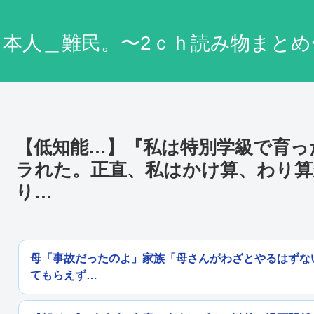
日本人＿難民。〜2ｃｈ読み物まとめ
【低知能…】『私は特別学級で育っ
ラれた。正直、私はかけ算、わり算
り…
母「事故だったのよ」家族「母さんがわざとやるはずな
てもらえず…