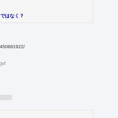
由ではなく？
/1450681922/
qvf
D:eYM