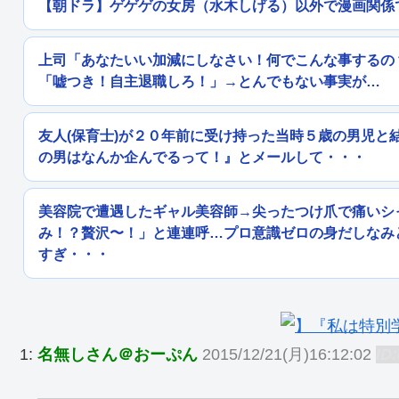
【朝ドラ】ゲゲゲの女房（水木しげる）以外で漫画関係
上司「あなたいい加減にしなさい！何でこんな事するの
「嘘つき！自主退職しろ！」→とんでもない事実が…
友人(保育士)が２０年前に受け持った当時５歳の男児と
の男はなんか企んでるって！』とメールして・・・
美容院で遭遇したギャル美容師→尖ったつけ爪で痛いシ
み！？贅沢〜！」と連連呼…プロ意識ゼロの身だしなみ
すぎ・・・
1:
名無しさん＠おーぷん
2015/12/21(月)16:12:02
ID