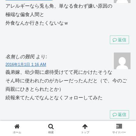
アレルギーなら兎も角、単なる食わず嫌い原因の
極端な偏食人間と
外食なんか行きたくないなｗ
返信
名無しの難民
より:
2016年1月1日 1:16 AM
義弟嫁、幼少期に虐待受けてて死にかけたそうな
そん時に使われたのがカレーだったんだと（で、今のご
両親にひきとられたとか）
続報来てたんでなんとなくフォローしてみた
返信
名無しの難民
より:
ホーム
検索
トップ
サイドバー