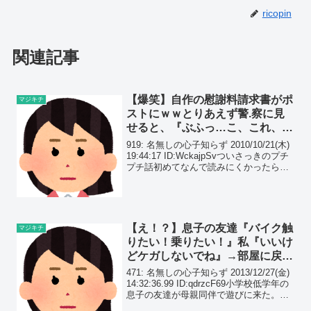
ricopin
関連記事
【爆笑】自作の慰謝料請求書がポ
マジキチ
ストにｗｗとりあえず警.察に見
せると、『ぶふっ…こ、これ、脅
迫、…くくっ』と腹筋崩壊ｗｗ
919: 名無しの心子知らず 2010/10/21(木)
19:44:17 ID:WckajpSvついさっきのプチ
プチ話初めてなんで読みにくかったらご
めんなさい
【え！？】息子の友達『バイク触
マジキチ
りたい！乗りたい！』私『いいけ
どケガしないでね』→部屋に戻っ
たら、外から悲鳴が聞こえてき
471: 名無しの心子知らず 2013/12/27(金)
て…
14:32:36.99 ID:qdrzcF69小学校低学年の
息子の友達が母親同伴で遊びに来た。家
に停めてるバイク(NSR1000とバリオス