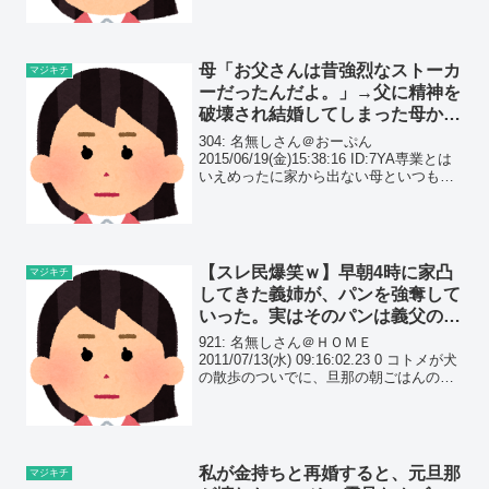
400)が子供達の琴線にヒットしたらしく
「乗...
母「お父さんは昔強烈なストーカ
マジキチ
ーだったんだよ。」→父に精神を
破壊され結婚してしまった母から
語られた凄まじい馴れ初め話。
304: 名無しさん＠おーぷん
2015/06/19(金)15:38:16 ID:7YA専業とは
いえめったに家から出ない母といつもく
っついていた父の話母は娘時代、ずっと
ストーカーされていた
【スレ民爆笑ｗ】早朝4時に家凸
マジキチ
してきた義姉が、パンを強奪して
いった。実はそのパンは義父の大
好物…これをきっかけに、義家は
921: 名無しさん＠ＨＯＭＥ
地獄と化したｗｗ
2011/07/13(水) 09:16:02.23 0 コトメが犬
の散歩のついでに、旦那の朝ごはんのパ
ンが無いからもらいにきたのーと朝4時ご
ろ突撃して来た 姉さんなんぼなんでも訪
問には常識的な時間ではなさ過ぎ...
私が金持ちと再婚すると、元旦那
マジキチ