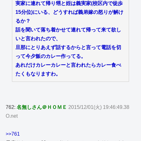
実家に連れて帰り甥と姪は義実家(校区内で徒歩
15分位)にいる、どうすれば義弟嫁の怒りが解け
るか？
話を聞いて落ち着かせて連れて帰って来て欲し
いと言われたので、
旦那にとりあえず話するからと言って電話を切
って今夕飯のカレー作ってる。
あれだけカレーカレーと言われたらカレー食べ
たくもなりますわ。
762:
名無しさん＠ＨＯＭＥ
2015/12/01(火) 19:46:49.38
O.net
>>761