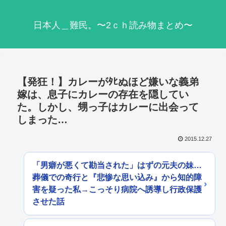
日本人＿難民。〜2ｃｈ読み物まとめ〜
【発狂！】カレーがﾀﾋぬほど嫌いな義弟
嫁は、息子にカレーの存在を隠してい
た。しかし、甥っ子はカレーに出会って
しまった…
2015.12.27
「男癖が悪くて勘当された」はずの元夫の妹…
葬儀での奇行と『悲惨な思い込み』から知的障
害を疑った私→こっそり病院へ誘導し行政保護
させた話