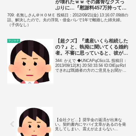
が壊れたｗｗ その露骨なクズっ
ぷりに…『慰謝料457万持って来
い、今の旦那は1000万で許
709: 名無しさん＠ＨＯＭＥ 投稿日：2012/09/21(金) 13:16:07.09姉の
す！』
話。解決したので。夫の浮気・借金バレで1年で離婚した姉夫婦。
（子供なし）
【超クズ】『遺産いくら相続した
マジキチ
の？』と、執拗に聞いてくる婚約
者。不審に思っていると、彼が私
を騙している事に気がついた…
344: かえで ◆UNCAPqC6cc1L 投稿日：
2013/09/12(木) 20:50:33.56 ID:DlEpzRzI
できれば既婚者の方のご意見をお聞かせ
ください。 ７月に結納をして１２月に式
を挙げる予定ですが、ここにきて結婚に
迷...
【会社クビ…】奨学金の返済が出来な
い。契約書内にヤバイ文章があるのを発
見してしまい、震えが止まらない…