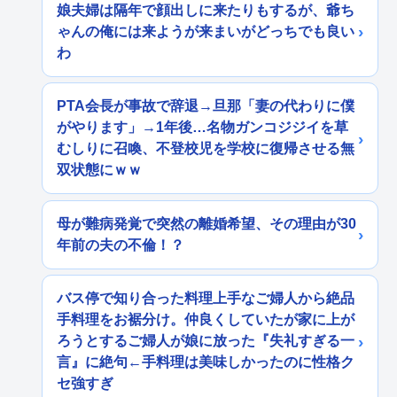
娘夫婦は隔年で顔出しに来たりもするが、爺ち
ゃんの俺には来ようが来まいがどっちでも良い
わ
PTA会長が事故で辞退→旦那「妻の代わりに僕
がやります」→1年後…名物ガンコジジイを草
むしりに召喚、不登校児を学校に復帰させる無
双状態にｗｗ
母が難病発覚で突然の離婚希望、その理由が30
年前の夫の不倫！？
バス停で知り合った料理上手なご婦人から絶品
手料理をお裾分け。仲良くしていたが家に上が
ろうとするご婦人が娘に放った『失礼すぎる一
言』に絶句←手料理は美味しかったのに性格ク
セ強すぎ