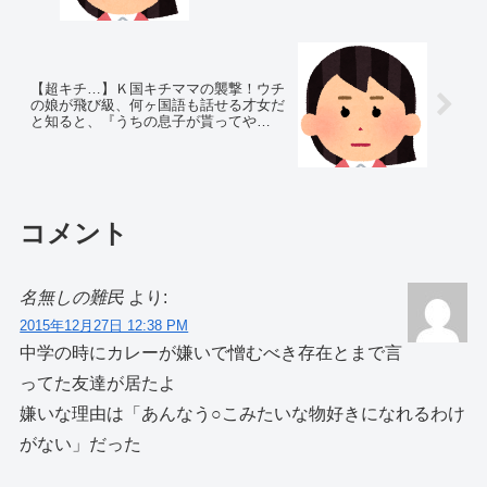
【超キチ…】Ｋ国キチママの襲撃！ウチ
の娘が飛び級、何ヶ国語も話せる才女だ
と知ると、『うちの息子が貰ってや
る！』と母国語で喚きだした…
コメント
名無しの難民
より:
2015年12月27日 12:38 PM
中学の時にカレーが嫌いで憎むべき存在とまで言
ってた友達が居たよ
嫌いな理由は「あんなう○こみたいな物好きになれるわけ
がない」だった