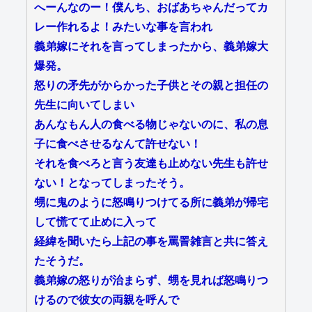
へーんなのー！僕んち、おばあちゃんだってカ
レー作れるよ！みたいな事を言われ
義弟嫁にそれを言ってしまったから、義弟嫁大
爆発。
怒りの矛先がからかった子供とその親と担任の
先生に向いてしまい
あんなもん人の食べる物じゃないのに、私の息
子に食べさせるなんて許せない！
それを食べろと言う友達も止めない先生も許せ
ない！となってしまったそう。
甥に鬼のように怒鳴りつけてる所に義弟が帰宅
して慌てて止めに入って
経緯を聞いたら上記の事を罵詈雑言と共に答え
たそうだ。
義弟嫁の怒りが治まらず、甥を見れば怒鳴りつ
けるので彼女の両親を呼んで