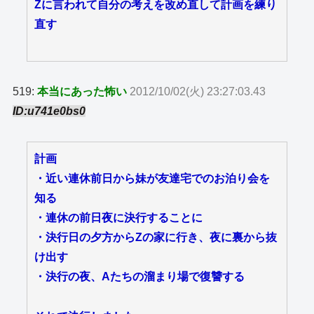
Zに言われて自分の考えを改め直して計画を練り
直す
519:
本当にあった怖い
2012/10/02(火) 23:27:03.43
ID:u741e0bs0
計画
・近い連休前日から妹が友達宅でのお泊り会を
知る
・連休の前日夜に決行することに
・決行日の夕方からZの家に行き、夜に裏から抜
け出す
・決行の夜、Aたちの溜まり場で復讐する