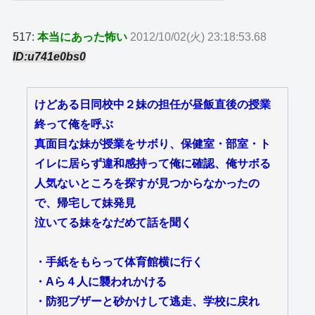
517:
本当にあった怖い
2012/10/02(火) 23:18:53.68
ID:u741e0bs0
けどある日同校中２妹の担任が昼飯直後の授業
終って俺を呼ぶ
真面目な妹が授業をサボり、保健室・部室・ト
イレに居らず違和感持って俺に確認、俺サボる
人気ないところを探すが見つからなかったの
で、帰宅して妹発見
泣いてる妹をなだめて話を聞く
・手紙をもらって体育館横に行く
・Aら４人に襲われかける
・防犯ブザーと砂かけして逃走、学校に戻れ