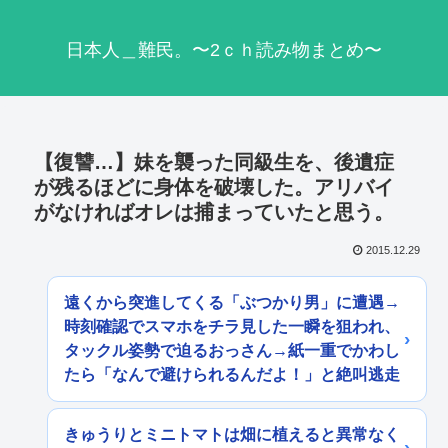
日本人＿難民。〜2ｃｈ読み物まとめ〜
【復讐…】妹を襲った同級生を、後遺症
が残るほどに身体を破壊した。アリバイ
がなければオレは捕まっていたと思う。
2015.12.29
遠くから突進してくる「ぶつかり男」に遭遇→
時刻確認でスマホをチラ見した一瞬を狙われ、
タックル姿勢で迫るおっさん→紙一重でかわし
たら「なんで避けられるんだよ！」と絶叫逃走
きゅうりとミニトマトは畑に植えると異常なく