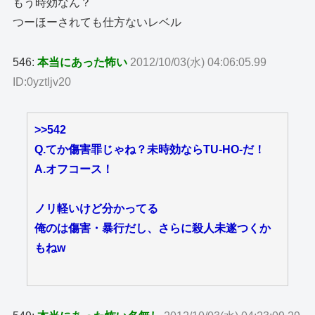
もう時効なん？
つーほーされても仕方ないレベル
546:
本当にあった怖い
2012/10/03(水) 04:06:05.99
ID:0yztljv20
>>542
Q.てか傷害罪じゃね？未時効ならTU-HO-だ！
A.オフコース！
ノリ軽いけど分かってる
俺のは傷害・暴行だし、さらに殺人未遂つくか
もねw