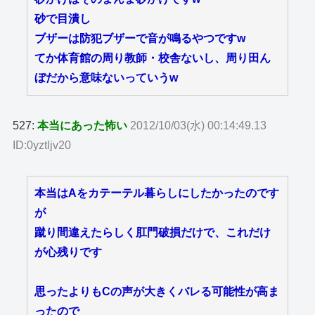
砂で目潰し
ブザーは防犯ブザーで音が鳴るやつですw
てか体育館の周り教師・校舎ないし、周り田ん
ぼだから意味ないっていうw
527:
本当にあった怖い
2012/10/03(水) 00:14:49.13
ID:0yztljv20
本当はAをカテーテル暮らしにしたかったのです
が
蹴り間違えたらしく肛門破損だけで、これだけ
が心残りです
思ったよりもCの声が大きくバレる可能性が高ま
ったので