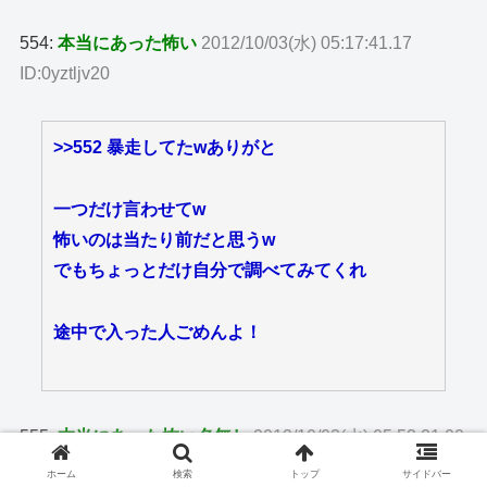
554:
本当にあった怖い
2012/10/03(水) 05:17:41.17
ID:0yztljv20
>>552
暴走してたwありがと
一つだけ言わせてw
怖いのは当たり前だと思うw
でもちょっとだけ自分で調べてみてくれ
途中で入った人ごめんよ！
555:
本当にあった怖い名無し
2012/10/03(水) 05:53:21.00
ID:WSHWBFqx0
ホーム
検索
トップ
サイドバー