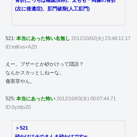
骨折(こっちは確認済み)、太もも・両膝の骨折
(左に後遺症)、肛門破裂(人工肛門)
521:
本当にあった怖い名無し
2012/10/02(火) 23:48:12.17
ID:mtKvs+AZ0
えー。ブザーとか砂かけって隠語？
なんかスカッとしねーな。
傷害罪やん。
525:
本当にあった怖い
2012/10/03(水) 00:07:44.71
ID:0yztljv20
＞521
砂かけはそのまんま砂かけですw