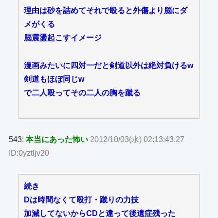
理由は砂を詰めてそれで殴ると外傷より脳にダ
メがくる
脳震盪起こすイメージ
漫画みたいに四対一だと剣道以外は絶対負けるw
剣道もほぼ同じw
で二人殴ってその二人の胸を蹴る
543:
本当にあった怖い
2012/10/03(水) 02:13:43.27
ID:0yztljv20
続き
Dは時間なくて殴打・蹴りの力技
加減してないからCDと違って後遺症残った