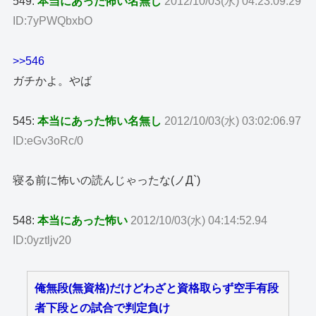
549:
本当にあった怖い名無し
2012/10/03(水) 04:23:09.29
ID:7yPWQbxbO
>>546
ガチかよ。やば
545:
本当にあった怖い名無し
2012/10/03(水) 03:02:06.97
ID:eGv3oRc/0
寝る前に怖いの読んじゃったな(ノД`)
548:
本当にあった怖い
2012/10/03(水) 04:14:52.94
ID:0yztljv20
俺無段(無資格)だけどわざと資格取らず空手有段
者下段との試合で判定負け