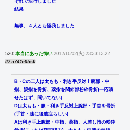
それで決行しました
結果
無事、４人とも怪我しました
520:
本当にあった怖い
2012/10/02(火) 23:33:13.22
ID:u741e0bs0
B・Cの二人は太もも・利き手反対上腕部・中
指、親指を骨折、薬指を関節部粉砕骨折(一応潰
せたはず、聞いてない)
Dは太もも・膝・利き手反対上腕部・手首を骨折
(手首・膝に後遺症らしい)
Aは利き手上腕部・中指、薬指、人差し指の粉砕