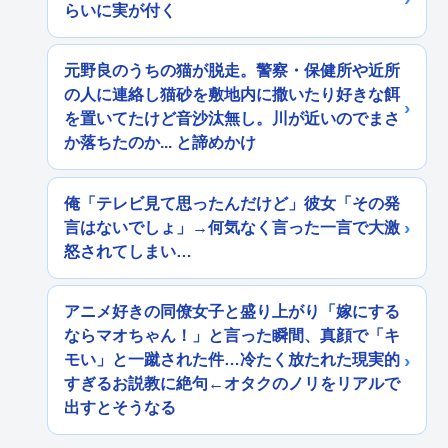
らいに実が付く
元野良のうちの猫が脱走。警察・保健所や近所
の人に連絡し猫砂を敷地内に撒いたり好きな餌
を置いてたけど音沙汰無し。川が近いのでまさ
か落ちたのか... と諦めかけ
俺「テレビ見て思ったんだけど」彼女「その発
言はないでしょ」→何気なく言った一言で大激
怒されてしまい…
アニメ好きの同僚女子と盛り上がり「嫁にする
ならマオちゃん！」と言った瞬間、真顔で「キ
モい」と一蹴された件…冷たく放たれた現実的
すぎるお説教に絶句←オタクのノリをリアルで
出すとそうなる