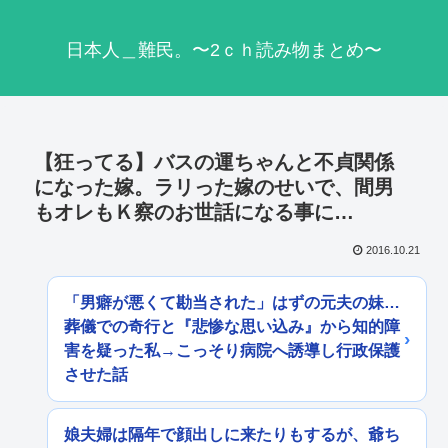
日本人＿難民。〜2ｃｈ読み物まとめ〜
【狂ってる】バスの運ちゃんと不貞関係
になった嫁。ラリった嫁のせいで、間男
もオレもＫ察のお世話になる事に…
2016.10.21
「男癖が悪くて勘当された」はずの元夫の妹…
葬儀での奇行と『悲惨な思い込み』から知的障
害を疑った私→こっそり病院へ誘導し行政保護
させた話
娘夫婦は隔年で顔出しに来たりもするが、爺ち