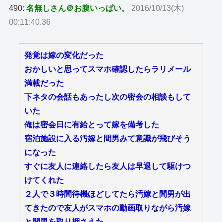
490:
名無しさん＠お腹いっぱい。
2016/10/13(木)
00:11:40.36
発覚は嫁の変化だった
おかしいと思ってスマホ確認したらラリメール
満載だった
下ネタの会話もあったし次の密会の相談もして
いた
俺は密会日に有給とって嫁を備考した
宿泊施設に入る汚嫁と間男みて意識が飛びそう
になった
すぐに友人に連絡したら友人は早退して駆けつ
けてくれた
２人で３時間待機ほどしてたら汚嫁と間男が出
てきたので友人がスマホの動画取りながら汚嫁
と間男を取り押さえた