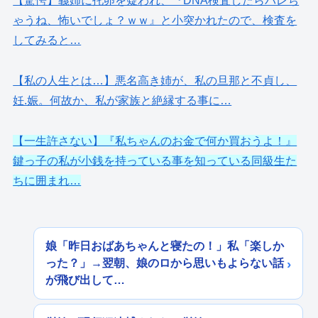
【驚愕】義姉に托卵を疑われ、『DNA検査したらバレち
ゃうね、怖いでしょ？ｗｗ』と小突かれたので、検査を
してみると…
【私の人生とは…】悪名高き姉が、私の旦那と不貞し、
妊.娠。何故か、私が家族と絶縁する事に…
【一生許さない】『私ちゃんのお金で何か買おうよ！』
鍵っ子の私が小銭を持っている事を知っている同級生た
ちに囲まれ…
娘「昨日おばあちゃんと寝たの！」私「楽しか
った？」→翌朝、娘のロから思いもよらない話
が飛び出して…