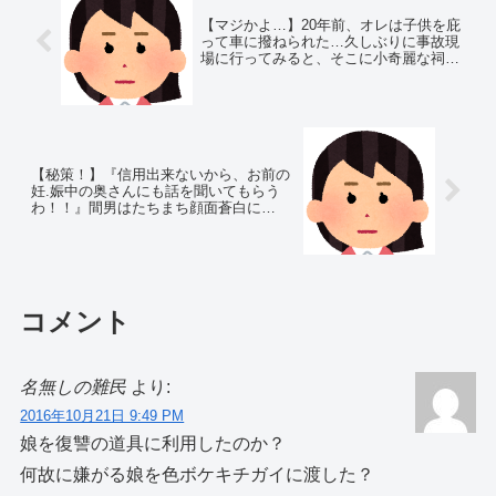
【マジかよ…】20年前、オレは子供を庇
って車に撥ねられた…久しぶりに事故現
場に行ってみると、そこに小奇麗な祠が
作られていたのだが…
【秘策！】『信用出来ないから、お前の
妊.娠中の奥さんにも話を聞いてもらう
わ！！』間男はたちまち顔面蒼白に…
コメント
名無しの難民
より:
2016年10月21日 9:49 PM
娘を復讐の道具に利用したのか？
何故に嫌がる娘を色ボケキチガイに渡した？