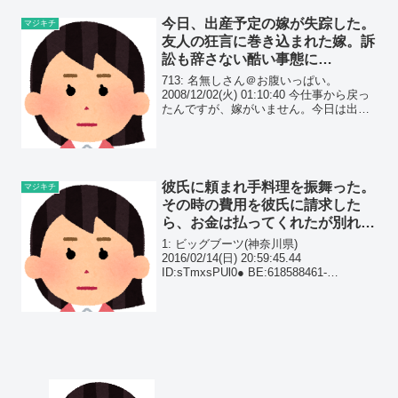
今日、出産予定の嫁が失踪した。
マジキチ
友人の狂言に巻き込まれた嫁。訴
訟も辞さない酷い事態に…
713: 名無しさん＠お腹いっぱい。
2008/12/02(火) 01:10:40 今仕事から戻っ
たんですが、嫁がいません。今日は出産
予定日なんですが、病院なら入院用にま
とめてある荷物も一緒にないなら
彼氏に頼まれ手料理を振舞った。
マジキチ
その時の費用を彼氏に請求した
ら、お金は払ってくれたが別れ話
をされたんだが…
1: ビッグブーツ(神奈川県)
2016/02/14(日) 20:59:45.44
ID:sTmxsPUl0● BE:618588461-
PLT(36669) ポイント特典彼が悪いですよ
ね？ 携帯からの書き込みミリア2016年1
月26日 2...