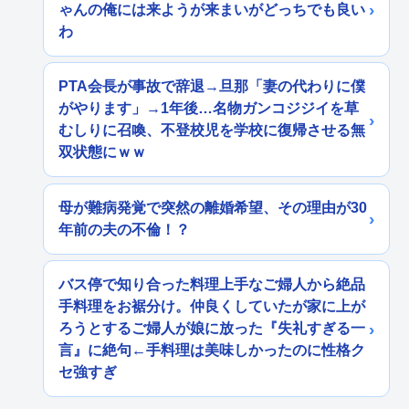
ゃんの俺には来ようが来まいがどっちでも良い
わ
PTA会長が事故で辞退→旦那「妻の代わりに僕
がやります」→1年後…名物ガンコジジイを草
むしりに召喚、不登校児を学校に復帰させる無
双状態にｗｗ
母が難病発覚で突然の離婚希望、その理由が30
年前の夫の不倫！？
バス停で知り合った料理上手なご婦人から絶品
手料理をお裾分け。仲良くしていたが家に上が
ろうとするご婦人が娘に放った『失礼すぎる一
言』に絶句←手料理は美味しかったのに性格ク
セ強すぎ