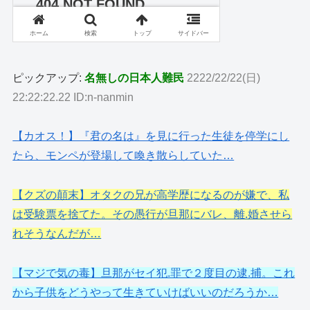
ピックアップ:
名無しの日本人難民
2222/22/22(日)
22:22:22.22 ID:n-nanmin
【カオス！】『君の名は』を見に行った生徒を停学にし
たら、モンペが登場して喚き散らしていた…
【クズの顛末】オタクの兄が高学歴になるのが嫌で、私
は受験票を捨てた。その愚行が旦那にバレ、離.婚させら
れそうなんだが…
【マジで気の毒】旦那がセイ犯.罪で２度目の逮.捕。これ
から子供をどうやって生きていけばいいのだろうか…