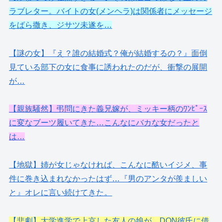
ラブレター。バイトの女(メンヘラ)は関係者にメッセージ
をばら撒き、ジサツ未遂を…
【謎の女】『え？誰の結婚式？俺が結婚するの？』面倒
見ている部下の女に食事に誘われたのだが、衝撃の展開
が…
【親族騒然】弔問にきた義兄嫁が、ミッキー柄のﾜﾝﾋﾟｰｽ
に変なブーツ履いてきた…こんなにバカな女だったと
は…
【地獄】姉が女じゃなければ、こんなに酷いイジメ、事
件に巻き込まれなかったはず…『男のアンタが羨ましい
と』オレに言い続けてきた。
【悲劇】大学進学で上京した友人の娘が、DQN彼氏に借