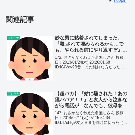
ricopin
関連記事
妙な男に粘着されてしまった。
マジキチ
『殺.されて埋められるかも…で
も、やられる前にやり返すぞ』
と、私は割れ易いシャンパングラ
172: おさかなくわえた名無しさん 投稿
スを握り締めた。
日：2013/01/24(木) 23:26:01.68
ID:I04Vgv9B昔、まだ純粋な方だった頃
の話 その日、始めての免許更新で結構な
事故をやらかしていた私は違反者講習会
を受ける事になった。
【超バカ】『姑に騙された！あの
マジキチ
狸ババア！！』と友人から泣きな
がら電話が…なんでも、彼母を家
政婦と勘違いし、暴言を吐いたよ
147: おさかなくわえた名無しさん 投稿
うで…
日：2014/02/11(火) 07:15:54.34
ID:BI7ohtgV友人ＡＢを同時に切った（二
人はカップル）数日前、Ｂが泣き喚きな
がら電話してきた。（A=男性、Bは女