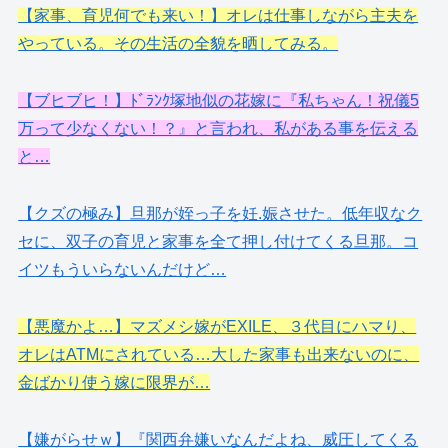
【家事、育児何でも来い！】オレは仕事しながら主夫を
やっている。その生活の全貌を晒してみる。
【ブヒブヒ！】ﾄﾞﾗﾝｸ塚地似の花嫁に『私ちゃん！祝儀5
万って少なくない！？』と言われ、私がある事を伝える
と…
【クズの極み】旦那が姪っ子を妊.娠させた。低年収なク
セに、双子の育児と家事を全て押し付けてくる旦那。コ
イツもういらないんだけど…
【悪魔かよ…】マズメシ嫁がEXILE、３代目にハマり、
オレはATMにされている…大した家事も出来ないのに、
金ばかり使う嫁に限界が…
【嫌がらせｗ】『関西弁嫌いなんだよね、威圧してくる