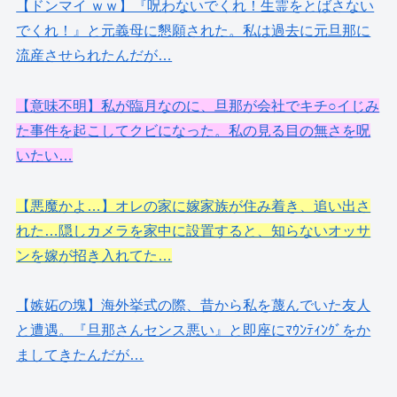
【ドンマイ ｗｗ】『呪わないでくれ！生霊をとばさない
でくれ！』と元義母に懇願された。私は過去に元旦那に
流産させられたんだが…
【意味不明】私が臨月なのに、旦那が会社でキチ○イじみ
た事件を起こしてクビになった。私の見る目の無さを呪
いたい…
【悪魔かよ…】オレの家に嫁家族が住み着き、追い出さ
れた…隠しカメラを家中に設置すると、知らないオッサ
ンを嫁が招き入れてた…
【嫉妬の塊】海外挙式の際、昔から私を蔑んでいた友人
と遭遇。『旦那さんセンス悪い』と即座にﾏｳﾝﾃｨﾝｸﾞをか
ましてきたんだが…