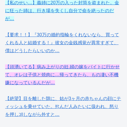
【私のせい…】義姉に20万の入った封筒を盗まれた。金
に狂った姉は、行き場を失くし自分で命を絶ったのだ
が…
【要求！！】『30万の婚約指輪をくれないなら、買って
くれる人と結婚する！』彼女の金銭感覚が異常すぎて、
僕はどうしたらいいのか…
【頭湧いてる】病み上がりの妊.婦の嫁をバイトに行かせ
て、オレは子供と焼肉に…帰ってきたら、もの凄い不機
嫌になっているんだが…
【絶望】目を離した隙に、姑が3ヶ月の赤ちゃんの顔にテ
ィッシュを乗せていた。ﾀﾋんだ人みたいに扱われ、怒り
を押しｺﾛしながら外すと…