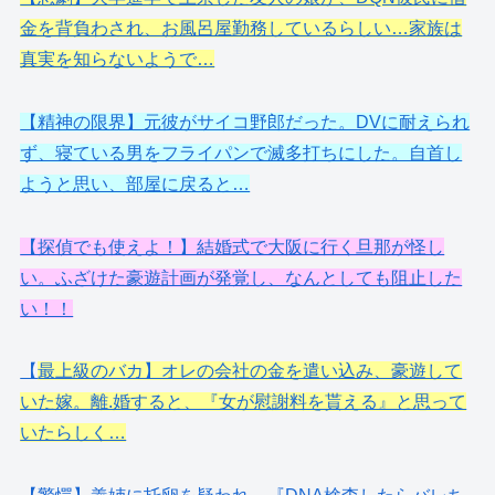
金を背負わされ、お風呂屋勤務しているらしい…家族は
真実を知らないようで…
【精神の限界】元彼がサイコ野郎だった。DVに耐えられ
ず、寝ている男をフライパンで滅多打ちにした。自首し
ようと思い、部屋に戻ると…
【探偵でも使えよ！】結婚式で大阪に行く旦那が怪し
い。ふざけた豪遊計画が発覚し、なんとしても阻止した
い！！
【
最上級のバカ】オレの会社の金を遣い込み、豪遊して
いた嫁。離.婚すると、『女が慰謝料を貰える』と思って
いたらしく…