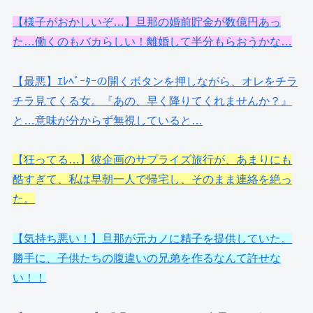
【様子がおかしいぞ…】旦那の婚前貯金が数億円あっ
た…働くのもバカらしい！離婚して半分もらおうかな…
【最悪】ｴﾚﾍﾞｰﾀｰの開くボタンを押しながら、オレをチラ
チラ見てくる女。『あの、早く降りてくれませんか？』
と…意味が分からず無視していると…
【狂ってる…】彼企画のサプライズ旅行が、あまりにも
酷すぎて、私は早朝一人で帰宅し、そのまま連絡を絶っ
た。
【気持ち悪い！】旦那が元カノに精子を提供していた。
勝手に、子供たちの腹違いの兄弟を作るなんて許せな
い！！