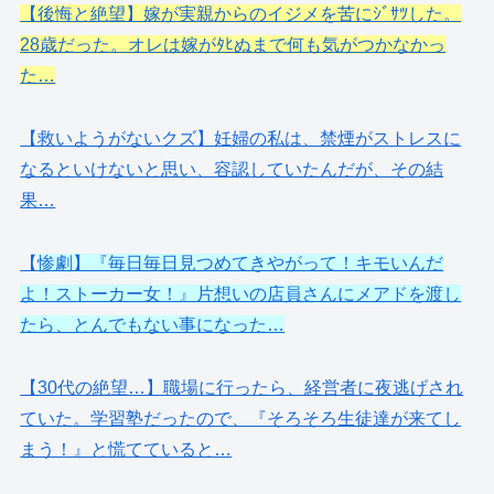
【後悔と絶望】嫁が実親からのイジメを苦にｼﾞｻﾂした。
28歳だった。オレは嫁がﾀﾋぬまで何も気がつかなかっ
た…
【救いようがないクズ】妊婦の私は、禁煙がストレスに
なるといけないと思い、容認していたんだが、その結
果…
【
惨劇】『毎日毎日見つめてきやがって！キモいんだ
よ！ストーカー女！』片想いの店員さんにメアドを渡し
たら、とんでもない事になった…
【30代の絶望…】職場に行ったら、経営者に夜逃げされ
ていた。学習塾だったので、『そろそろ生徒達が来てし
まう！』と慌てていると…