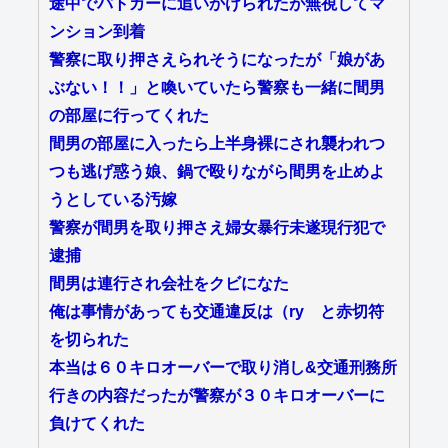
途中でパトカーに追いかけられたが無視してマ
ンション到着
警察に取り押さえられそうになったが「娘があ
ぶない！！」と喚いていたら警察も一緒に間男
の部屋に行ってくれた
間男の部屋に入ったら上半身裸にされ襲われつ
つも逃げ惑う娘、鍋で殴りながら間男を止めよ
うとしている汚嫁
警察が間男を取り押さえ婦女暴行未遂現行犯で
逮捕
間男は連行され会社をクビになた
俺は事情があっても交通違反は（ry と赤切符
を切られた
本当は６０キロオーバーで取り消し&交通刑務所
行きの内容だったが警察が３０キロオーバーに
負けてくれた