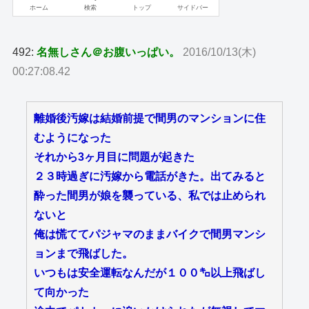
492:
名無しさん＠お腹いっぱい。
2016/10/13(木)
00:27:08.42
離婚後汚嫁は結婚前提で間男のマンションに住
むようになった
それから3ヶ月目に問題が起きた
２３時過ぎに汚嫁から電話がきた。出てみると
酔った間男が娘を襲っている、私では止められ
ないと
俺は慌ててパジャマのままバイクで間男マンシ
ョンまで飛ばした。
いつもは安全運転なんだが１００㌔以上飛ばし
て向かった