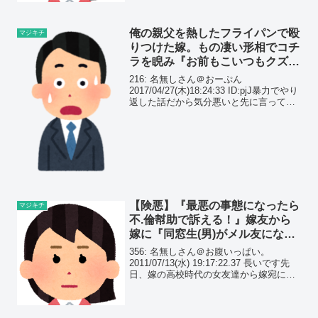
性）泣き喚くばかりで要...
俺の親父を熱したフライパンで殴
マジキチ
りつけた嫁。もの凄い形相でコチ
ラを睨み『お前もこいつもクズ
だ！』と吐き捨てて…
216: 名無しさん＠おーぷん
2017/04/27(木)18:24:33 ID:pjJ暴力でやり
返した話だから気分悪いと先に言ってお
く。ネタだと思って読んで欲しい。子供
の頃から親父に殴られてきた。ちょっと
でも気に食わないことがあるとボコ殴...
【険悪】『最悪の事態になったら
マジキチ
不.倫幇助で訴える！』嫁友から
嫁に『同窓生(男)がメル友になり
たがっている』と連絡があり…
356: 名無しさん＠お腹いっぱい。
2011/07/13(水) 19:17:22.37 長いです先
日、嫁の高校時代の女友達から嫁宛にメ
ールが来た