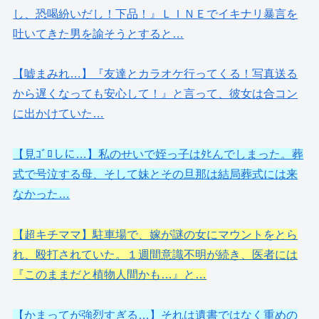
し、恐喝紛いだし！下品！』ＬＩＮＥでイキナリ暴言を
吐いてきた男を諭そうとすると…
【嘘まみれ…】『友達とカラオケ行ってくる！写真送る
から遅くなっても安心して！』と言って、彼女は合コン
に出かけていた…
【見ｺﾞﾛしに…】私のせいで姪っ子はﾀﾋんでしまった。葬
式で号泣する母、そして妹とその旦那は結局葬式には来
なかった…
【超キチママ】駐車場で、嫁が謎の女にマウントをとら
れ、殴打されていた。１週間意識不明が続き、医者には
『このままだと植物人間かも…』と…
【かまってが強烈すぎる…】それは遺書ではなく重めの