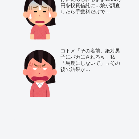
円を投資信託に…娘が調査
したら手数料だけで…
コトメ「その名前、絶対男
子にバカにされるｗ」私
「馬鹿にしないで」→その
後の結果が…