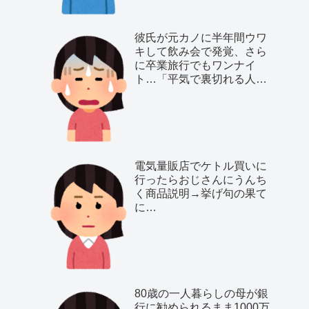
彼氏が元カノに半年間ウワ
キして飲み会で発覚、さら
に卒業旅行でもワンナイ
ト…「平気で裏切れる人種
だ」と気付いた私は…
電気量販店でケトル買いに
行ったらおじさんにうんち
く商品説明→挙げ句の果て
に…
80歳の一人暮らしの母が銀
行に勧められるまま1000万