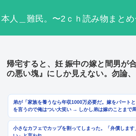
日本人＿難民。〜2ｃｈ読み物まとめ
帰宅すると、妊 娠中の嫁と間男が
の悪い塊』にしか見えない。勿論、
弟が「家族を養うなら年収1000万必要だ。嫁をパート
を言うので俺はつい大笑い → しかし弟は嫁のことまで
小さなカフェでカップを割ってしまった。「弁償します
い」と言われ...