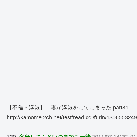
【不倫・浮気】－妻が浮気をしてしまった part81
http://kamome.2ch.net/test/read.cgi/furin/1306553249